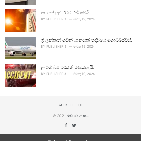
හෙටත් මුළු රටම රත් වෙයි.
BY
PUBLISHER 3
මාර්තු 19, 2024
ශ්‍රී ලන්කන් ගුවන් යානයක් හදිසියේ ගොඩබස්වයි.
BY
PUBLISHER 3
මාර්තු 19, 2024
ලංගම බස් රථයක් පෙරළෙයි.
BY
PUBLISHER 3
මාර්තු 19, 2024
BACK TO TOP
© 2021
රාවණා ලංකා
.