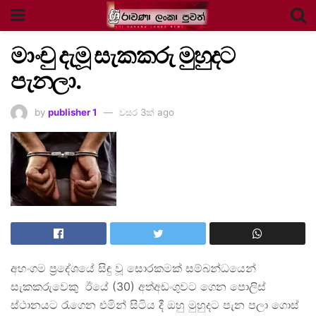
මාංචු දැමූ සැකකරු මුහුදට
පැනලා.
by
publisher 1
වසර 3ක් ago
අහංගම ප්‍රදේශයේ සිඳු වූ සොරකමක් සම්බන්ධයෙන්
සැකකරුවෙකු ඊයේ (30) අත්අඩංගුවට ගෙන පොලිස්
ස්ථානයට රැගෙන එමින් සිටිය දී ඔහු මුහුදට පැන පලා ගොස්