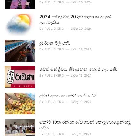
BY
PUBLISHER 3
මාර්තු 20, 2024
2024 මාර්තු මස 20 දින සඳහා කාලගුණ
අනාවැකිය
BY
PUBLISHER 3
මාර්තු 20, 2024
දුම්රියක් පීලි පනී.
BY
PUBLISHER 3
මාර්තු 19, 2024
තවත් මන්ත්‍රීවරු තිදෙනෙක් කෝප් හැර යති.
BY
PUBLISHER 3
මාර්තු 19, 2024
පුවක් අපනයන බෝගයක් කරයි.
BY
PUBLISHER 3
මාර්තු 19, 2024
කෝටි 10ක රන් භාණ්ඩ ගුවන් තොටුපොළෙන් හමු
වෙයි.
BY
PUBLISHER 3
මාර්තු 19, 2024