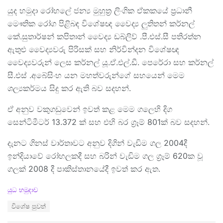
යුද හමුදා රෝහලේ ජන්‍ය මුහුත්‍ර ලිංගික ඒකකයේ ප්‍රධානී
මෞතික රෝග පිළිබඳ විශේෂඥ වෛද්‍ය ලුතිතන් කර්නල්
කේ.සුතාර්ෂන් කපිතාන් වෛද්‍ය ඩබ්ලිව් .පී.එස්.සී පතිරත්න
ඇතුළු වෛද්‍යවරු පිරිසක් සහ නිර්වින්දන විශේෂඥ
වෛද්‍යවරුන් ලෙස කර්නල් යූ.ඒ.එල්.ඩී. පෙරේරා සහ කර්නල්
සී.එස් .අබේසිංහ යන මහත්වරුන්ගේ සහයෙන් මෙම
ශල්‍යකර්මය සිදු කර ඇති බව සදහන්.
ඒ අනුව වකුගඩුවෙන් ඉවත් කළ මෙම ගලෙහි දිග
සෙන්ටිමීටර් 13.372 ක් සහ එහි බර ග්‍රෑම් 801ක් බව සදහන්.
දැනට ගිනස් වාර්තාවට අනුව දිගින් වැඩිම ගල 2004දී
ඉන්දියාවේ රෝහලකදී සහ බරින් වැඩිම ගල ග්‍රෑම් 620ක වූ
ගලක් 2008 දී පාකිස්තානයේදී ඉවත් කර ඇත.
C
යුධ හමුදාව
a
T
විශේෂ පුවත්
t
a
e
g