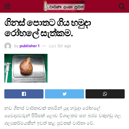
ගිනස් පොතට ගිය හමුදා
රෝහලේ සැත්කම.
by
publisher 1
වසර 3ක් ago
නව ගිනස් වාර්තාවක් තබමින් යුද හමුදා රෝහලේ
වෛද්‍යවරුන් පිරිසක් ලොව විශාලතම සහ බරම වකුගඩු ගල
ශල්‍යකර්මයකින් ඉවත් කළ පුවතක් වාර්තා වේ.