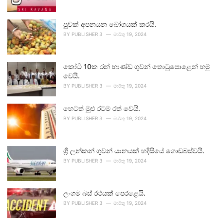
පුවක් අපනයන බෝගයක් කරයි.
BY
PUBLISHER 3
මාර්තු 19, 2024
කෝටි 10ක රන් භාණ්ඩ ගුවන් තොටුපොළෙන් හමු
වෙයි.
BY
PUBLISHER 3
මාර්තු 19, 2024
හෙටත් මුළු රටම රත් වෙයි.
BY
PUBLISHER 3
මාර්තු 19, 2024
ශ්‍රී ලන්කන් ගුවන් යානයක් හදිසියේ ගොඩබස්වයි.
BY
PUBLISHER 3
මාර්තු 19, 2024
ලංගම බස් රථයක් පෙරළෙයි.
BY
PUBLISHER 3
මාර්තු 19, 2024