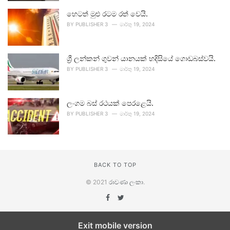
හෙටත් මුළු රටම රත් වෙයි.
BY
PUBLISHER 3
මාර්තු 19, 2024
ශ්‍රී ලන්කන් ගුවන් යානයක් හදිසියේ ගොඩබස්වයි.
BY
PUBLISHER 3
මාර්තු 19, 2024
ලංගම බස් රථයක් පෙරළෙයි.
BY
PUBLISHER 3
මාර්තු 19, 2024
BACK TO TOP
© 2021
රාවණා ලංකා
.
Exit mobile version