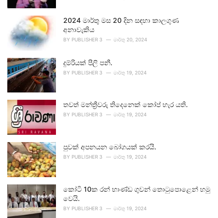
2024 මාර්තු මස 20 දින සඳහා කාලගුණ
අනාවැකිය
BY
PUBLISHER 3
මාර්තු 20, 2024
දුම්රියක් පීලි පනී.
BY
PUBLISHER 3
මාර්තු 19, 2024
තවත් මන්ත්‍රීවරු තිදෙනෙක් කෝප් හැර යති.
BY
PUBLISHER 3
මාර්තු 19, 2024
පුවක් අපනයන බෝගයක් කරයි.
BY
PUBLISHER 3
මාර්තු 19, 2024
කෝටි 10ක රන් භාණ්ඩ ගුවන් තොටුපොළෙන් හමු
වෙයි.
BY
PUBLISHER 3
මාර්තු 19, 2024