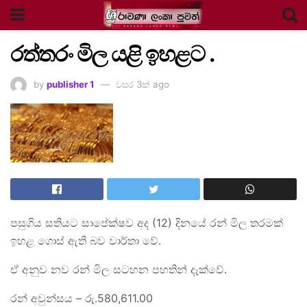
රත්තරං මිල යළි ඉහළට .
by
publisher 1
වසර 3ක් ago
පසුගිය සතියට සාපේක්ෂව අද (12) දිනයේ රන් මිල තරමක්
ඉහළ ගොස් ඇති බව වාර්තා වේ.
ඒ අනුව නව රන් මිල සටහන පහතින් දැක්වේ.
රන් අවුන්සය – රු.580,611.00