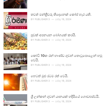
තවත් මන්ත්‍රීවරු තිදෙනෙක් කෝප් හැර යති.
BY
PUBLISHER 3
මාර්තු 19, 2024
පුවක් අපනයන බෝගයක් කරයි.
BY
PUBLISHER 3
මාර්තු 19, 2024
කෝටි 10ක රන් භාණ්ඩ ගුවන් තොටුපොළෙන් හමු
වෙයි.
BY
PUBLISHER 3
මාර්තු 19, 2024
හෙටත් මුළු රටම රත් වෙයි.
BY
PUBLISHER 3
මාර්තු 19, 2024
ශ්‍රී ලන්කන් ගුවන් යානයක් හදිසියේ ගොඩබස්වයි.
BY
PUBLISHER 3
මාර්තු 19, 2024