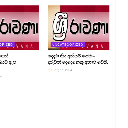
ORIZED
UNCATEGORIZED
ෙන්
දෙදරා ගිය අනියම් පෙම –
ණයට ඇප
දරුවන් දෙදෙනෙකු අනාථ වෙයි.
.
මාර්තු 15, 2024
24