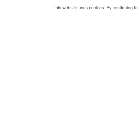
This website uses cookies. By continuing to 
ලොව වේගවත්ම මිනි
ගනීයි.
by
publisher 1
වසර 3ක් ago