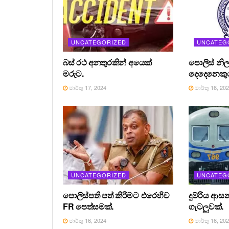
UNCATEGORIZED
UNCATEG
බස් රථ අනතුරකින් අයෙක්
පොලිස් නිල
මරුට.
දෙදෙනෙකුග
මාර්තු 17, 2024
මාර්තු 16, 20
UNCATEGORIZED
UNCATEG
පොලිස්පති පත් කිරීමට එරෙහිව
දුම්රිය ආස
FR පෙත්සමක්.
ගැටලුවක්.
මාර්තු 16, 2024
මාර්තු 16, 20