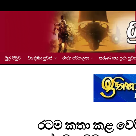
මුල් පිටුව
විදේශීය පුවත්
රාජ්‍ය පරිපාලන
තරුණ සහ ප්‍රජා පුවත
රටම කතා කළ වෙරිමත්