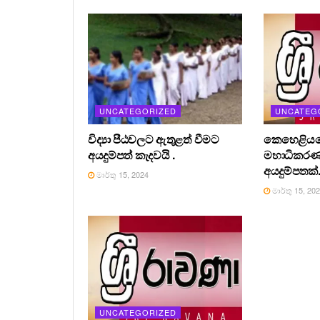
UNCATEGORIZED
UNCATEG
විද්‍යා පීඨවලට ඇතුළත් වීමට
කෙහෙළියග
අයදුම්පත් කැදවයි .
මහාධිකර
අයදුම්පතක්
මාර්තු 15, 2024
මාර්තු 15, 20
UNCATEGORIZED