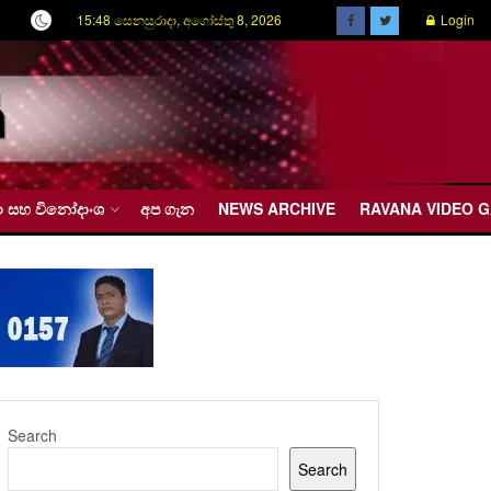
15:48 සෙනසුරාදා, අගෝස්තු 8, 2026
Login
රීඩා සහ විනෝදාංශ
අප ගැන
NEWS ARCHIVE
RAVANA VIDEO 
Search
Search