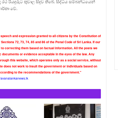
රථ රියදුරුට තුවාල සිදුව තිබේ. සිද්ධිය සම්බන්ධයෙන්
වාර්තා වේ.
 speech and expression granted to all citizens by the Constitution of
Sections 72, 73, 74, 85 and 86 of the Penal Code of Sri Lanka. If our
o correcting them based on factual information. All the posts we
tic documents or evidence acceptable in the eyes of the law. Any
rough this website, which operates only as a social service, without
ite does not work to insult the government or individuals based on
according to the recommendations of the government."
ravanalankanews.lk