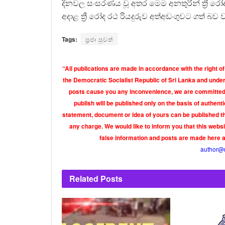
දිනවල සංසරණය වූ අතර මෙම අනතුරින් ත්‍රී රෝද 
අදාළ ත්‍රී රෝද රථ රියදුරුව අත්අඩංගුවට ගත් බව 
Tags:
ප්‍රජා පුවත්
“All publications are made in accordance with the right of
the Democratic Socialist Republic of Sri Lanka and under 
posts cause you any inconvenience, we are committed t
publish will be published only on the basis of authen
statement, document or idea of yours can be published th
any charge. We would like to inform you that this webs
false information and posts are made here 
author@
Related
Posts