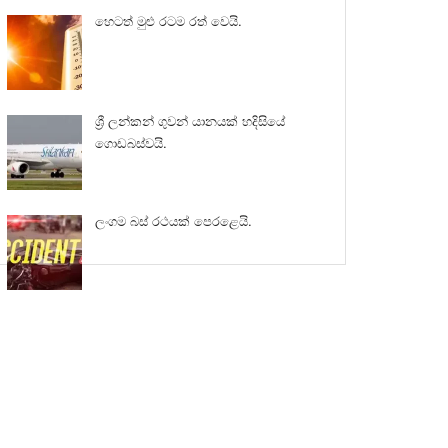
හෙටත් මුළු රටම රත් වෙයි.
ශ්‍රී ලන්කන් ගුවන් යානයක් හදිසියේ
ගොඩබස්වයි.
ලංගම බස් රථයක් පෙරළෙයි.