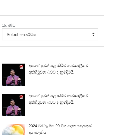
කාණ්ඩ
Select කාණ්ඩය
අපගේ පුවත් පළ කිරීම තාවකාලිකව
අත්හිටුවන බවට දැනුම්දීමයි.
අපගේ පුවත් පළ කිරීම තාවකාලිකව
අත්හිටුවන බවට දැනුම්දීමයි.
2024 මාර්තු මස 20 දින සඳහා කාලගුණ
අනාවැකිය