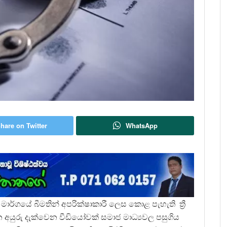
hare on Twitter
WhatsApp
ාර්ගයේ බීමතින් අපරික්ෂාකාරී ලෙස කොළ පැහැති ත්‍රී
අයුරු දැක්වෙන වීඩියෝවක් සමාජ මාධ්‍යවල පසුගිය