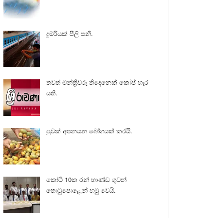
දුම්රියක් පීලි පනී.
තවත් මන්ත්‍රීවරු තිදෙනෙක් කෝප් හැර
යති.
පුවක් අපනයන බෝගයක් කරයි.
කෝටි 10ක රන් භාණ්ඩ ගුවන්
තොටුපොළෙන් හමු වෙයි.