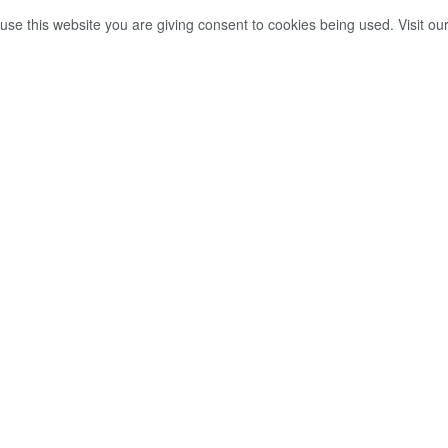
use this website you are giving consent to cookies being used. Visit ou
සා දිවියෙන් සමු
0