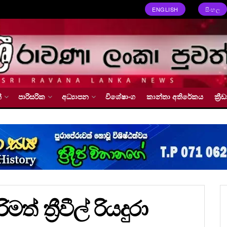
ENGLISH
සිංහල
්
පාරිසරික
අධ්‍යාපන
විශේෂාංග
කාන්තා අතිරේකය
ක්‍
 ත්‍රීවීල් රියදුරා