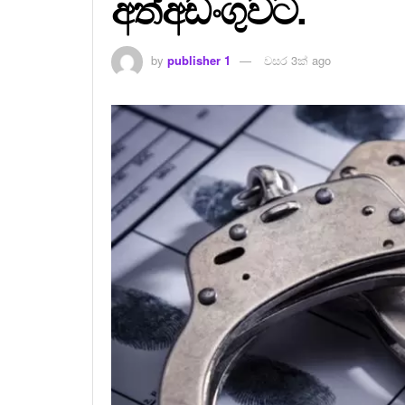
අත්අඩංගුවට.
by
publisher 1
වසර 3ක් ago