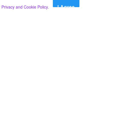
I Agree
r
Privacy and Cookie Policy
.
Search
Search
කාණ්ඩ
Select කාණ්ඩය
අපගේ පුවත් පළ කිරීම තාවකාලිකව අත්හිටුවන බවට
දැනුම්දීමයි.
අපගේ පුවත් පළ කිරීම තාවකාලිකව අත්හිටුවන බවට
දැනුම්දීමයි.