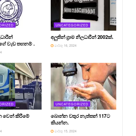
ORIZED
UNCATEGORIZED
ධාරීන්
අලුතින් ග්‍රාම නිලධාරීන් 2002ක්.
ේ වැඩ තහනම් .
මාර්තු 16, 2024
24
ORIZED
UNCATEGORIZED
න වෙන් කිරීමේ
බොන්න වතුර නැත්තන් 117ට
කියන්න.
24
මාර්තු 15, 2024