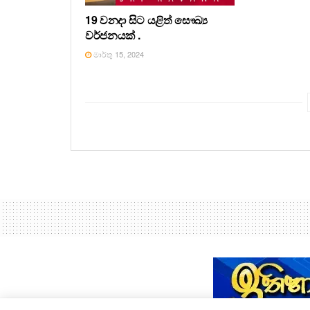
19 වනදා සිට යළිත් සෞඛ්‍ය
වර්ජනයක් .
මාර්තු 15, 2024