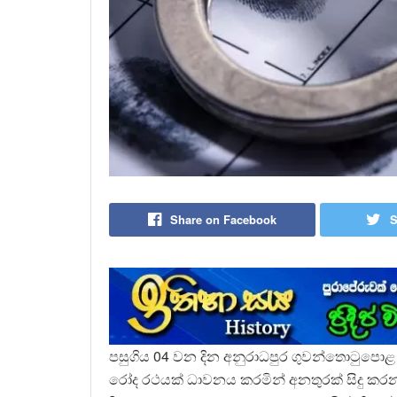
Share on Facebook
S
පසුගිය 04 වන දින අනුරාධපුර ගුවන්තොටුපොළ ම
රෝද රථයක් ධාවනය කරමින් අනතුරක් සිදු කරන 