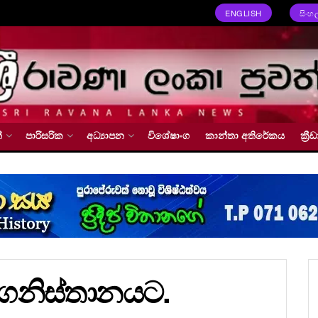
ENGLISH
සිංහ
්
පාරිසරික
අධ්‍යාපන
විශේෂාංග
කාන්තා අතිරේකය
ක්‍
්ගනිස්තානයට.