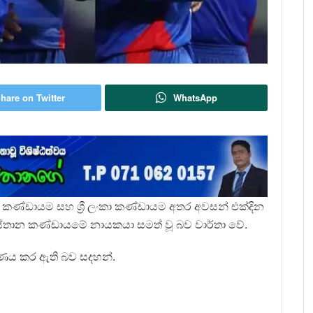
hare on Twitter
WhatsApp
 කණ්ඩායම සහ ශ්‍රී ලංකා කණ්ඩායම අතර අවසන් එක්දින
ස්තාන කණ්ඩායමේ නායකයා සමත් වූ බව වාර්තා වේ.
රණය කර ඇති බව සදහන්.