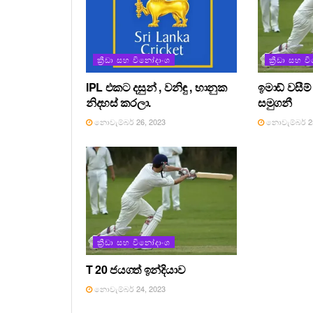
ක්‍රීඩා සහ විනෝදාංශ
ක්‍රීඩා සහ 
IPL එකට දසුන් , වනිඳු , භානුක
ඉමාඩ් වසීම් 
නිදහස් කරලා.
සමුගනී
නොවැම්බර් 26, 2023
නොවැම්බර් 25
ක්‍රීඩා සහ විනෝදාංශ
T 20 ජයගත් ඉන්දියාව
නොවැම්බර් 24, 2023