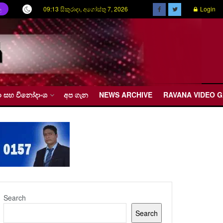
09:13 සිකුරාදා, අගෝස්තු 7, 2026
Login
ල
රීඩා සහ විනෝදාංශ
අප ගැන
NEWS ARCHIVE
RAVANA VIDEO 
Search
Search