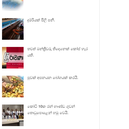
දුම්රියක් පීලි පනී.
තවත් මන්ත්‍රීවරු තිදෙනෙක් කෝප් හැර
යති.
පුවක් අපනයන බෝගයක් කරයි.
කෝටි 10ක රන් භාණ්ඩ ගුවන්
තොටුපොළෙන් හමු වෙයි.