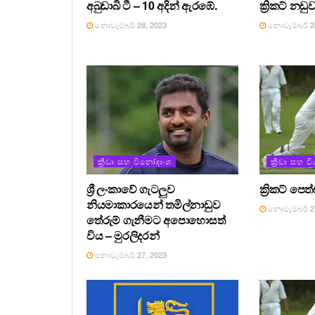
අබුඩාබි ටී – 10 අදින් ඇරඹේ.
ක්‍රිකට් නඩු
නොවැම්බර් 28, 2023
නොවැම්බර් 28
ක්‍රීඩා සහ විනෝදාංශ
ක්‍රීඩා සහ 
ශ්‍රී ලංකාවේ ගැටලුව
ක්‍රිකට් පෙ
නියමාකාරයෙන් තමිල්නාඩුව
නොවැම්බර් 27
තේරුම් ගැනීමට අපොහොසත්
විය – මුරලිදරන්
නොවැම්බර් 27, 2023