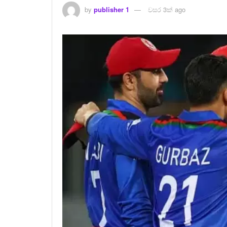
by
publisher 1
වසර 3ක් ago