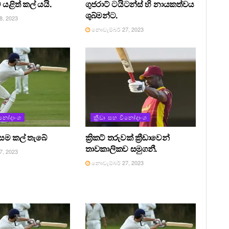
ව යළිත් කල් යයි.
ගුජරාට් ටයිටන්ස් හි නායකත්වය
ශුබ්මන්ට.
, 2023
නොවැම්බර් 27, 2023
විනෝදාංශ
ක්‍රීඩා සහ විනෝදාංශ
ත්සම කල් තැබේ
ක්‍රිකට් තරුවක් ක්‍රීඩාවෙන්
තාවකාලිකව සමුගනී.
, 2023
නොවැම්බර් 27, 2023