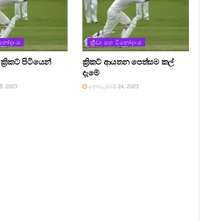
විනෝදාංශ
ක්‍රීඩා සහ විනෝදාංශ
ක්‍රිකට් පිටියෙන්
ක්‍රිකට් ආයතන පෙත්සම කල්
දැමේ
, 2023
නොවැම්බර් 24, 2023