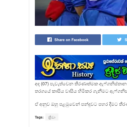
Share on Facebook
S
අද (07) පැවැත්වෙන තීරණාත්මක ඇෆ්ගනිස්තාන
තරගයේ කාසිය වාසිය හිමිකර ගැනීමට ඇෆ්ගනි
ඒ අනුව ඔහු පළමුවෙන් පන්දුවට පහර දීමට තී
Tags:
ක්‍රීඩා