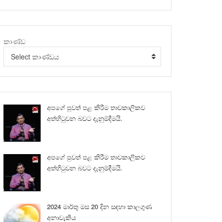
කාණ්ඩ
Select කාණ්ඩය
අපගේ පුවත් පළ කිරීම තාවකාලිකව
අත්හිටුවන බවට දැනුම්දීමයි.
අපගේ පුවත් පළ කිරීම තාවකාලිකව
අත්හිටුවන බවට දැනුම්දීමයි.
2024 මාර්තු මස 20 දින සඳහා කාලගුණ
අනාවැකිය