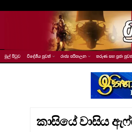
මුල් පිටුව
විදේශීය පුවත්
රාජ්‍ය පරිපාලන
තරුණ සහ ප්‍රජා පුවත
කාසියේ වාසිය ඇෆ