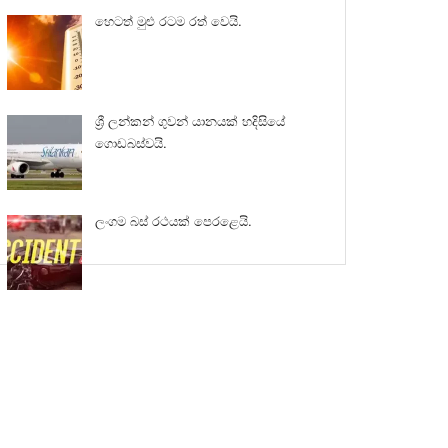
හෙටත් මුළු රටම රත් වෙයි.
ශ්‍රී ලන්කන් ගුවන් යානයක් හදිසියේ
ගොඩබස්වයි.
ලංගම බස් රථයක් පෙරළෙයි.