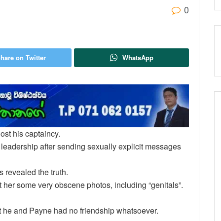
0
hare on Twitter
WhatsApp
ost his captaincy.
s leadership after sending sexually explicit messages
 revealed the truth.
t her some very obscene photos, including “genitals”.
at he and Payne had no friendship whatsoever.