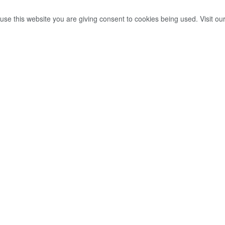
use this website you are giving consent to cookies being used. Visit ou
ොබිනා ක්‍රියාකලාපය
0