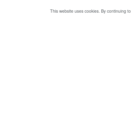
This website uses cookies. By continuing to 
ටීම් පේන්ගේ නොහ
by
Ravana
වසර 4ක් ago