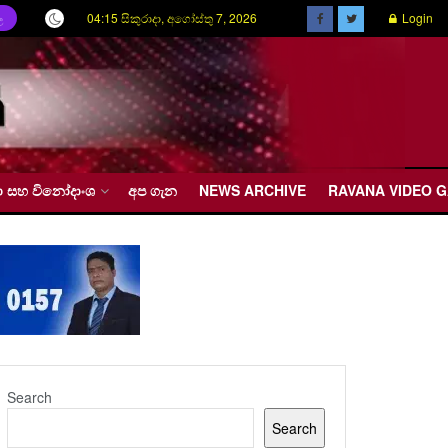
04:15 සිකුරාදා, අගෝස්තු 7, 2026
Login
ල
රීඩා සහ විනෝදාංශ
අප ගැන
NEWS ARCHIVE
RAVANA VIDEO 
Search
Search