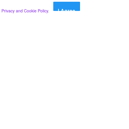
I Agree
r
Privacy and Cookie Policy
.
Search
Search
කාණ්ඩ
Select කාණ්ඩය
අපගේ පුවත් පළ කිරීම තාවකාලිකව අත්හිටුවන බවට
දැනුම්දීමයි.
අපගේ පුවත් පළ කිරීම තාවකාලිකව අත්හිටුවන බවට
දැනුම්දීමයි.