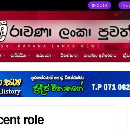
ENGLISH
සිංහ
්
පාරිසරික
අධ්‍යාපන
විශේෂාංග
කාන්තා අතිරේකය
ක්‍
ent role