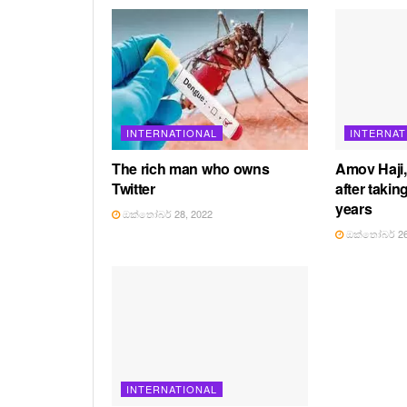
INTERNATIONAL
INTERNAT
The rich man who owns
Amov Haji
Twitter
after takin
years
ඔක්තෝබර් 28, 2022
ඔක්තෝබර් 26
INTERNATIONAL