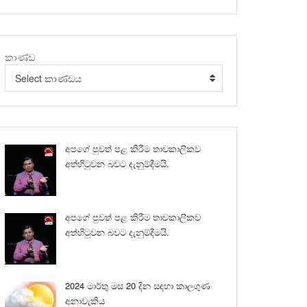
කාණ්ඩ
Select කාණ්ඩය
අපගේ පුවත් පළ කිරීම තාවකාලිකව
අත්හිටුවන බවට දැනුම්දීමයි.
අපගේ පුවත් පළ කිරීම තාවකාලිකව
අත්හිටුවන බවට දැනුම්දීමයි.
2024 මාර්තු මස 20 දින සඳහා කාලගුණ
අනාවැකිය