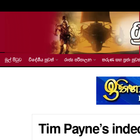
මුල් පිටුව
විදේශීය පුවත්
රාජ්‍ය පරිපාලන
තරුණ සහ ප්‍රජා පුවත
Tim Payne’s indec