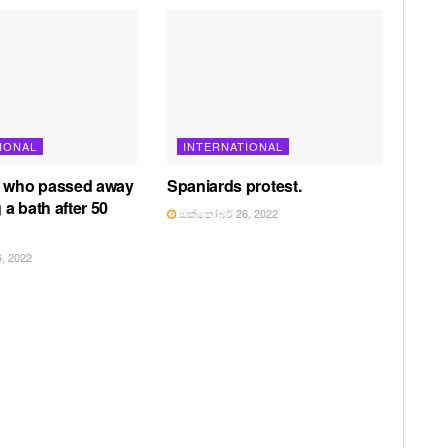
IONAL
INTERNATIONAL
, who passed away
Spaniards protest.
g a bath after 50
ඔක්තෝබර් 26, 2022
, 2022