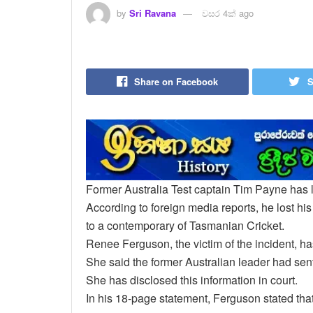
by
Sri Ravana
වසර 4ක් ago
Share on Facebook
S
Former Australia Test captain Tim Payne has l
According to foreign media reports, he lost hi
to a contemporary of Tasmanian Cricket.
Renee Ferguson, the victim of the incident, has
She said the former Australian leader had sen
She has disclosed this information in court.
In his 18-page statement, Ferguson stated th