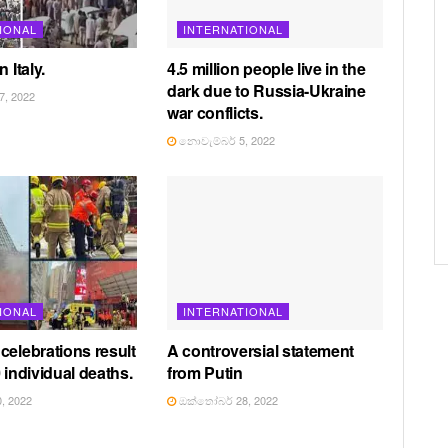
IONAL
INTERNATIONAL
 Italy.
4.5 million people live in the
dark due to Russia-Ukraine
, 2022
war conflicts.
නොවැම්බර් 5, 2022
IONAL
INTERNATIONAL
celebrations result
A controversial statement
 individual deaths.
from Putin
, 2022
ඔක්තෝබර් 28, 2022