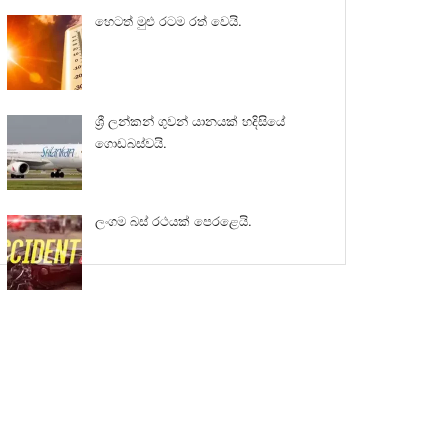
හෙටත් මුළු රටම රත් වෙයි.
ශ්‍රී ලන්කන් ගුවන් යානයක් හදිසියේ
ගොඩබස්වයි.
ලංගම බස් රථයක් පෙරළෙයි.