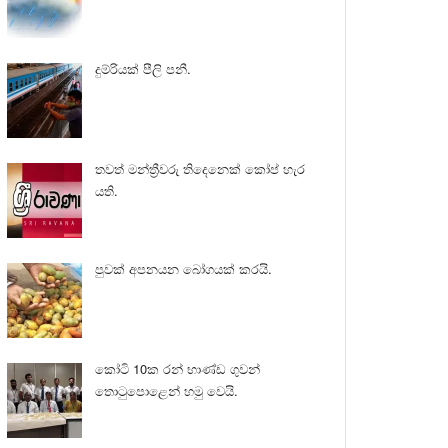
දුම්රියක් පීලි පනී.
තවත් මන්ත්‍රීවරු තිදෙනෙක් කෝප් හැර
යති.
පුවක් අපනයන බෝගයක් කරයි.
කෝටි 10ක රන් භාණ්ඩ ගුවන්
තොටුපොළෙන් හමු වෙයි.