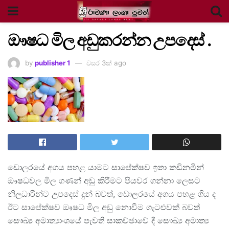
ඖෂධ මිල අඩුකරන්න උපදෙස් .
by
publisher 1
වසර 3ක් ago
ඩොලරයේ අගය පහළ යාමට සාපේක්ෂව ඉතා කඩිනමින්
ඖෂධවල මිල ගණන් අඩු කිරීමට පියවර ගන්නා ලෙසට
නිලධාරීන්ට උපදෙස් දුන් බවත්, ඩොලරයේ අගය පහළ ගිය ද
ඊට සාපේක්ෂව ඖෂධ මිල අඩු නොවීම ගැටළුවක් බවත්
සෞඛ්‍ය අමාත්‍යාංශයේ පැවති සාකච්ඡාවේ දී සෞඛ්‍ය අමාත්‍ය