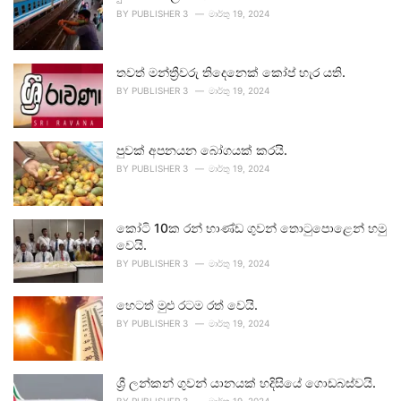
BY
PUBLISHER 3
මාර්තු 19, 2024
තවත් මන්ත්‍රීවරු තිදෙනෙක් කෝප් හැර යති.
BY
PUBLISHER 3
මාර්තු 19, 2024
පුවක් අපනයන බෝගයක් කරයි.
BY
PUBLISHER 3
මාර්තු 19, 2024
කෝටි 10ක රන් භාණ්ඩ ගුවන් තොටුපොළෙන් හමු
වෙයි.
BY
PUBLISHER 3
මාර්තු 19, 2024
හෙටත් මුළු රටම රත් වෙයි.
BY
PUBLISHER 3
මාර්තු 19, 2024
ශ්‍රී ලන්කන් ගුවන් යානයක් හදිසියේ ගොඩබස්වයි.