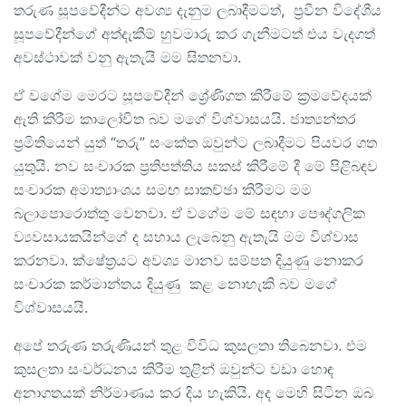
තරුණ සූපවේදීන්ට අවශ්‍ය දැනුම ලබාදීමටත්, ප්‍රවීන විදේශීය
සූපවේදීන්ගේ අත්දැකීම් හුවමාරු කර ගැනීමටත් එය වැදගත්
අවස්ථාවක් වනු ඇතැයි මම සිතනවා.
ඒ වගේම මෙරට සූපවේදීන් ශ්‍රේණිගත කිරීමේ ක්‍රමවේදයක්
ඇති කිරීම කාලෝචිත බව මගේ විශ්වාසයයි. ජාත්‍යන්තර
ප්‍රමිතියෙන් යුත් “තරු” සංකේත ඔවුන්ට ලබාදීමට පියවර ගත
යුතුයි. නව සංචාරක ප්‍රතිපත්තිය සකස් කිරීමේ දී මේ පිළිබඳව
සංචාරක අමාත්‍යාංශය සමඟ සාකච්ඡා කිරීමට මම
බලාපොරොත්තු වෙනවා. ඒ වගේම මේ සඳහා පෞද්ගලික
ව්‍යවසායකයින්ගේ ද සහාය ලැබෙනු ඇතැයි මම විශ්වාස
කරනවා. ක්ෂේත්‍රයට අවශ්‍ය මානව සම්පත දියුණු නොකර
සංචාරක කර්මාන්තය දියුණු කළ නොහැකි බව මගේ
විශ්වාසයයි.
අපේ තරුණ තරුණියන් තුළ විවිධ කුසලතා තිබෙනවා. එම
කුසලතා සංවර්ධනය කිරීම තුළින් ඔවුන්ට වඩා හොඳ
අනාගතයක් නිර්මාණය කර දිය හැකියි. අද මෙහි සිටින ඔබ