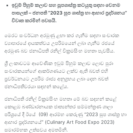
ඉවුම් පිහුම් කලාව සහ සූපශාස්ත්‍ර කටයුතු සඳහා වෙනම
පාසලක් – ජනපති “
2023
සුප ශාස්ත්‍ර හා ආහාර ප්‍රදර්ශනය”
විවෘත කරමින් පවසයි.
මෙරට සංවර්ධන අරමුණු ළඟා කර ගැනීම සඳහා සංචාරක
ව්‍යාපාරයේ දායකත්වය උපරිමයෙන් ලබා ගැනීම රජයේ
අරමුණ බව ජනාධිපති රනිල් වික්‍රමසිංහ මහතා පැවසීය.
ශ්‍රී ලංකාවටම ආවේණික ඉවුම් පිහුම් කලාව ලොව පුරා
සංචාරකයන්ගේ ආකර්ශණයට ලක්ව ඇති බවත් එහි
ප්‍රවර්ධනයට උපරිම රාජ්‍ය අනුග්‍රහය ලබා දෙන බවත්
ජනාධිපතිවරයා සඳහන් කළේය.
ජනාධිපති රනිල් වික්‍රමසිංහ මහතා මේ බව සඳහන් කළේ
කොළඹ බණ්ඩාරනායක ජාත්‍යන්තර සම්මන්ත්‍රණ ශාලා
පරිශ්‍රයේ දී ඊයේ (09) ආරම්භ කෙරුණු “2023 සුප ශාස්ත්‍ර හා
ආහාර ප්‍රදර්ශනයේ” (Culinary Art Food Expo 2023)
සමාරම්භක උත්සවය අමතමිනි.