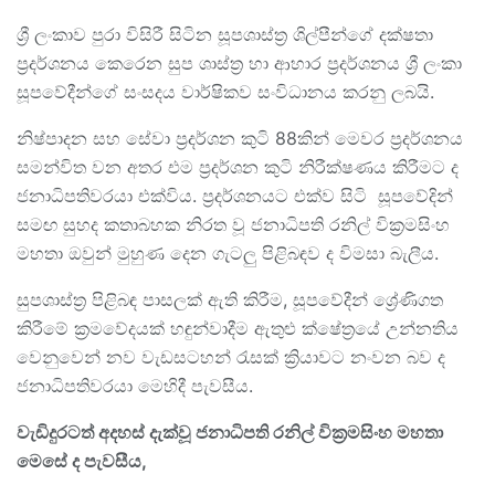
ශ්‍රී ලංකාව පුරා විසිරී සිටින සූපශාස්ත්‍ර ශිල්පීන්ගේ දක්ෂතා
ප්‍රදර්ශනය කෙරෙන සුප ශාස්ත්‍ර හා ආහාර ප්‍රදර්ශනය ශ්‍රී ලංකා
සූපවේදීන්ගේ සංසදය වාර්ෂිකව සංවිධානය කරනු ලබයි.
නිෂ්පාදන සහ සේවා ප්‍රදර්ශන කුටි 88කින් මෙවර ප්‍රදර්ශනය
සමන්විත වන අතර එම ප්‍රදර්ශන කුටි නිරීක්ෂණය කිරීමට ද
ජනාධිපතිවරයා එක්විය. ප්‍රදර්ශනයට එක්ව සිටි සූපවේදින්
සමඟ සුහද කතාබහක නිරත වූ ජනාධිපති රනිල් වික්‍රමසිංහ
මහතා ඔවුන් මුහුණ දෙන ගැටලු පිළිබඳව ද විමසා බැලීය.
සුපශාස්ත්‍ර පිළිබඳ පාසලක් ඇති කිරීම, සූපවේදීන් ශ්‍රේණිගත
කිරීමේ ක්‍රමවේදයක් හඳුන්වාදීම ඇතුළු ක්ෂේත්‍රයේ උන්නතිය
වෙනුවෙන් නව වැඩසටහන් රැසක් ක්‍රියාවට නංවන බව ද
ජනාධිපතිවරයා මෙහිදී පැවසීය.
වැඩිදුරටත් අදහස් දැක්වූ ජනාධිපති රනිල් වික්‍රමසිංහ මහතා
මෙසේ ද පැවසීය
,