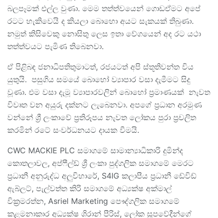
බලපෑමක් එල්ල වුණා. මෙම තත්ත්වයෙන් ගොඩඒමට අපේ
රටට හැකිවෙයි ද කියලා බොහො අයට සැකයක් තිබුණා.
නමුත් කිසිවෙකු නොසිතු ලෙස ඉතා වේගයෙන් අද රට යථා
තත්ත්වයට පැමිණ තිබෙනවා.
ඒ පිළිබඳ ජනාධිපතිතුමාටත්, රජයටත් අපි ස්තූතිවන්ත විය
යුතුයි. පසුගිය සමයේ බොහෝ ව්‍යාපාර වසා දැමීමට සිදු
වූණා. එම වසා දැමූ ව්‍යාපාරවලින් බොහෝ ප්‍රමාණයක් නැවත
විවෘත වන අයුරු දක්නට ලැබෙනවා. අපගේ ප්‍රධාන අරමුණ
වන්නේ ශ්‍රී ලංකාවේ ප්‍රතිරූපය නැවත ලෝකය පුරා ප්‍රචලිත
කරමින් රටේ සංවර්ධනයට දායක වීමයි.
CWC MACKIE PLC සමාගමේ සාමාන්‍යාධිකාරි දුමින්ද
කොතලාවල, අප්ෆීල්ඩ් ශ්‍රී ලංකා පුද්ගලික සමාගමේ මෙරට
ප්‍රධානී අනුරුද්ධ අලුවිහාරේ, S4IG කලාපීය ප්‍රධානී ඩේවිඩ්
ඇබ්ලට්, පැල්වත්ත කිරි සමාගමේ අධ්‍යක්ෂ අක්මාල්
වික්‍රමරත්න, Asriel Marketing පෞද්ගලික සමාගමේ
කළමනාකාර අධ්‍යක්ෂ ශිරාන් පීරිස්, ලෝක සූපවේදීන්ගේ