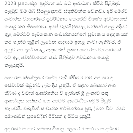
2023 සූපශාස්ත්‍ර ප්‍රදර්ශනයට මට ආරාධනා කිරීම පිළිබඳව
පළමුව මම ඔබ සියලුදෙනාට ස්තූතිවන්ත වෙනවා. අපි මෙරට
සංචාරක ව්‍යාපාරයේ ප්‍රවර්ධනය කෙරෙහි විශේෂ අවධානයක්
යොමු කර තිබෙනවා. අපේ වැඩපිළිවෙල වන්නේ පළමු අදියර
තුළ මෙරටට පැමිණෙන සංචාරකයන්ගේ ප්‍රමාණය දෙගුණයක්
කර ගැනීම තුළින් ලැබෙන ආදායම ඉහළ නංවා ගැනීමයි. ඒ
අනුව අප දැන් ඉහළ ආදායමක් ලබන සංචාරක ව්‍යාපාරයක්
රට තුළ පවත්වාගෙන යාම පිළිබඳව අවධානය යොමු
කළයුතුයි.
සංචාරක ක්ෂේත්‍රයේ ගාස්තු වැඩි කිරීමට නම් අප හොඳ
සේවාවක් ඔවුන්ට ලබා දිය යුතුයි. ඒ සඳහා බොහෝ අංශ
තිබුණ ද වඩාත් ආකර්ශනීය වී ඇත්තේ ශ්‍රී ලංකාව සතු
ආගන්තුක සත්කාර සහ අපටම ආවේණික ඉවුම් පිහුම්
කලාවයි. එබැවින් සංචාරක කර්මාන්තය පුළුල් වන විට රටේ
ප්‍රමාණවත් සූපවේදීන් පිරිසක් ද සිටිය යුතුයි.
අද රටේ මානව සම්පත විශාල ලෙස රට හැර යාම දක්නට