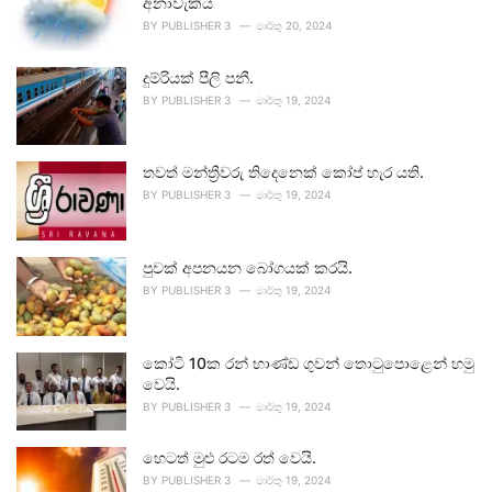
අනාවැකිය
BY
PUBLISHER 3
මාර්තු 20, 2024
දුම්රියක් පීලි පනී.
BY
PUBLISHER 3
මාර්තු 19, 2024
තවත් මන්ත්‍රීවරු තිදෙනෙක් කෝප් හැර යති.
BY
PUBLISHER 3
මාර්තු 19, 2024
පුවක් අපනයන බෝගයක් කරයි.
BY
PUBLISHER 3
මාර්තු 19, 2024
කෝටි 10ක රන් භාණ්ඩ ගුවන් තොටුපොළෙන් හමු
වෙයි.
BY
PUBLISHER 3
මාර්තු 19, 2024
හෙටත් මුළු රටම රත් වෙයි.
BY
PUBLISHER 3
මාර්තු 19, 2024