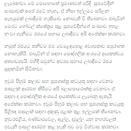
ලැබෙනවා. මේ මොහොතේ ප්‍රමාණවත් පරිදි සූපවේදීන්
සංඛ්‍යාවක් අපේ රටේ නැහැ. ඒ නිසා ඉල්ලුමට සරිලන
සැපයුමක් ලබාදීමේ හැකියාව නොමැති වී තිබෙනවා. එබැවින්
මෙරට හෝටල් ක්ෂේත්‍රය තුළ සූපවේදීන්ගේ සංඛ්‍යාව ඉහළ
නංවා ගැනීමට රජයේ සහාය ලබාදීමට අපි අපේක්ෂා කරනවා.
නමුත් රජයට තනිවම එම වෙළෙඳපොළ අවශ්‍යතාව සපුරාගත
නොහැකියි. එබැවින් ඒ සඳහා පෞද්ගලික අංශයේ දායකත්වය
අත්‍යාවශ්‍යයි. එහිදී ඔවුන්ට අවශ්‍ය සහාය ලබාදීමට රජය
සූදානමින් සිටිනවා.
ඉවුම් පිහුම් කලාව සහ සූපශාස්ත්‍ර කටයුතු සඳහා වෙනම
පාසලක් ආරම්භ කිරීමට අපි බලාපොරොත්තු ‍වෙනවා. ඒ
සඳහා ද පෞද්ගලික අංශයේ දායකත්වය ලැබෙනු ඇතැයි
අපේක්ෂා කරනවා. ඉවුම් පිහුම් කලාව සහ සූපශාස්ත්‍ර කටයුතු
පිළිබඳ පාසලක් සඳහා දකුණු පළාත තුළ ඉල්ලුමක් තිබෙනවා.
නුවරඑළිය, බණ්ඩාරවෙල, ඇල්ල, දඹුල්ල යන නගරවලත්
එවැනි පාසල් ආරම්භ කළ හැකි බව මම විශ්වාස කරනවා.