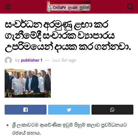
සංවර්ධන අරමුණු ළඟා කර
ගැනීමේදී සංචාරක ව්‍යාපාරය
උපරිමයෙන් දායක කර ගන්නවා.
by
publisher 1
වසර 3ක් ago
ශ්‍රී ලංකාවටම ආවේණික ඉවුම් පිහුම් කලාව ප්‍රවර්ධනයට
රජයේ සහාය.