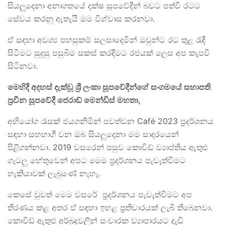
සියලුදෙනා අනාගතයේ දක්ෂ සූපවේදීන් බවට පත්වී රටට
සේවය කරනු ඇතැයි මම විශ්වාස කරනවා.
ඒ සඳහා අවශ්‍ය පහසුකම් සලසාදෙමින් ඔවුන්ට රට තුළ රැඳී
සිටීමට සුදුසු පසුබිම සකස් කරදීමට රජයක් ලෙස අප කැපවී
සිටිනවා.
මෙහිදී අදහස් දැක්වූ ශ්‍රී ලංකා සූපවේදීන්ගේ සංගමයේ සභාපති
ප්‍රවීන සූපවේදී ජෙරාඩ් මෙන්ඩිස් මහතා
,
අභියෝග රැසක් ජයගනිමින් පවත්වන Café 2023 ප්‍රදර්ශනය
සඳහා සහභාගී වන ඔබ සියලුදෙනා මම සාදරයෙන්
පිළිගන්නවා. 2019 වසරෙන් පසුව කොවිඩ් ව්‍යාප්තිය ඇතුළු
ගැටලු හේතුවෙන් අපට මෙම ප්‍රදර්ශනය පැවැත්වීමට
හැකියාවක් ලැබුණේ නැහැ.
කෙසේ වුවත් මෙම වසරේ ප්‍රදර්ශනය පැවැත්වීමට අප
තීරණය කළ අතර ඒ සඳහා ඉහළ ප්‍රතිචාරයක් ලැබී තිබෙනවා.
කොවිඩ් ඇතුළු අර්බුදවලින් සංචාරක ව්‍යාපාරයට දැඩි