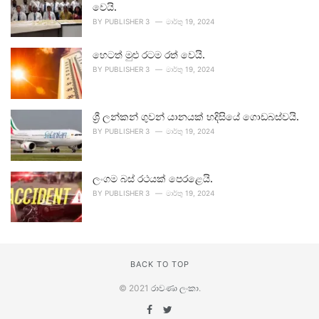
වෙයි.
BY
PUBLISHER 3
මාර්තු 19, 2024
හෙටත් මුළු රටම රත් වෙයි.
BY
PUBLISHER 3
මාර්තු 19, 2024
ශ්‍රී ලන්කන් ගුවන් යානයක් හදිසියේ ගොඩබස්වයි.
BY
PUBLISHER 3
මාර්තු 19, 2024
ලංගම බස් රථයක් පෙරළෙයි.
BY
PUBLISHER 3
මාර්තු 19, 2024
BACK TO TOP
© 2021
රාවණා ලංකා
.