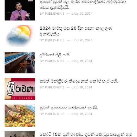
අපගේ පුවත් පළ කිරීම තාවකාලිකව අත්හිටුවන
බවට දැනුම්දීමයි.
BY
PUBLISHER 3
මාර්තු 20, 2024
2024 මාර්තු මස 20 දින සඳහා කාලගුණ
අනාවැකිය
BY
PUBLISHER 3
මාර්තු 20, 2024
දුම්රියක් පීලි පනී.
BY
PUBLISHER 3
මාර්තු 19, 2024
තවත් මන්ත්‍රීවරු තිදෙනෙක් කෝප් හැර යති.
BY
PUBLISHER 3
මාර්තු 19, 2024
පුවක් අපනයන බෝගයක් කරයි.
BY
PUBLISHER 3
මාර්තු 19, 2024
කෝටි 10ක රන් භාණ්ඩ ගුවන් තොටුපොළෙන් හමු