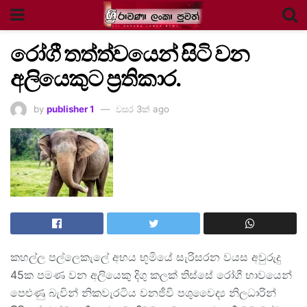
රෝගී තත්ත්වයෙන් සිටි වන
අලියෙකුට ප්‍රතිකාර.
by
publisher 1
වසර 3ක් ago
කහල්ල පල්ලෙකැලේ අභය භූමියේ සැරිසරන වයස අවුරුදු
45ක පමණ වන අලියෙකු දිගු කලක් තිස්සේ රෝගී භාවයෙන්
පෙළුණු බැවින් නිකවැරටිය වනජීවි පශුවෛද්‍ය නිලධාරින්