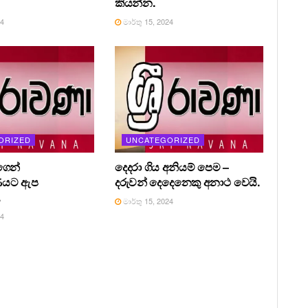
කියන්න.
24
මාර්තු 15, 2024
ORIZED
UNCATEGORIZED
ෙන්
දෙදරා ගිය අනියම් පෙම –
ණයට ඇප
දරුවන් දෙදෙනෙකු අනාථ වෙයි.
.
මාර්තු 15, 2024
24