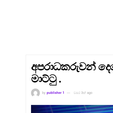
අපරාධකරුවන් දෙ
මාට්ටු .
by
publisher 1
වසර 3ක් ago