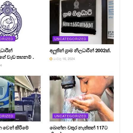
ORIZED
UNCATEGORIZED
ධාරීන්
අලුතින් ග්‍රාම නිලධාරීන් 2002ක්.
ේ වැඩ තහනම් .
මාර්තු 16, 2024
24
ORIZED
UNCATEGORIZED
න වෙන් කිරීමේ
බොන්න වතුර නැත්තන් 117ට