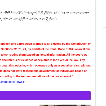
 නීති විරෝධී මත්පැන් මිලි ලීටර් 15,000 ක් සොයාගෙන
‍රෑන්පාස් පොලීසිය වෙත භාර දී තිබේ .
 speech and expression granted to all citizens by the Constitution of
Sections 72, 73, 74, 85 and 86 of the Penal Code of Sri Lanka. If our
o correcting them based on factual information. All the posts we
tic documents or evidence acceptable in the eyes of the law. Any
rough this website, which operates only as a social service, without
ite does not work to insult the government or individuals based on
according to the recommendations of the government."
ravanalankanews.lk