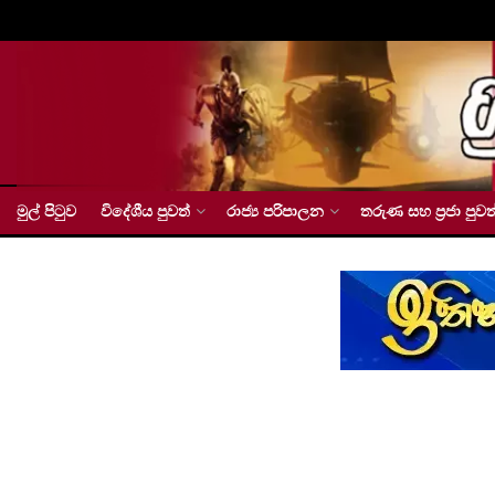
මුල් පිටුව
විදේශීය පුවත්
රාජ්‍ය පරිපාලන
තරුණ සහ ප්‍රජා පුවත