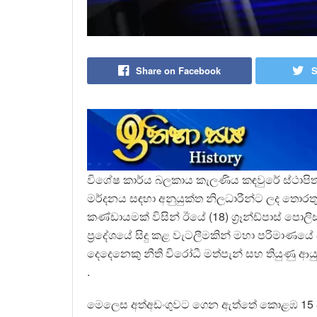
Share on Facebook
S
විශේෂ කාර්ය බලකාය කැලණිය කඳවුරේ ස්ථාපිත
මර්දනය සඳහා අනුයුක්ත නිලධාරීන්ට ලද තොරත
කණ්ඩායමක් විසින් ඊයේ (18) ග්‍රෑන්ඩ්පාස් පොල
ප්‍රදේශයේ සිදු කළ වැටලීමකින් මහා පරිමාණයේ ස
දෙදෙනෙකු නීති විරෝධී මත්පැන් සහ තියුණු ආ
.
මෙලෙස අත්අඩංගුවට ගෙන ඇත්තේ කොළඹ 15 සහ ක