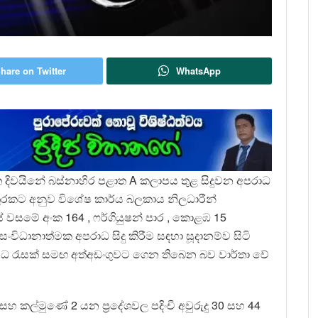
hare on Twitter
WhatsApp
 දිවයිනේ බස්නාහිර පළාත A කලාපය තුළ සිදුවන අපරාධ
ුරකට අනුව විශේෂ කාර්ය බලකාය නිලධාරීන්
ිස් වසමේ අංක 164 , ෆර්ගියුෂන් පාර , කොළඹ 15
ංවිධානාත්මක අපරාධ සිදු කිරීම සඳහා සූදානම්ව සිටි
යුධ රැසක් සමඟ අත්අඩංගුවට ගෙන තිබෙන බව වාර්තා වේ
ල්මුණේ 2 යන ප්‍රදේශවල පදිංචි අවුරුදු 30 සහ 44