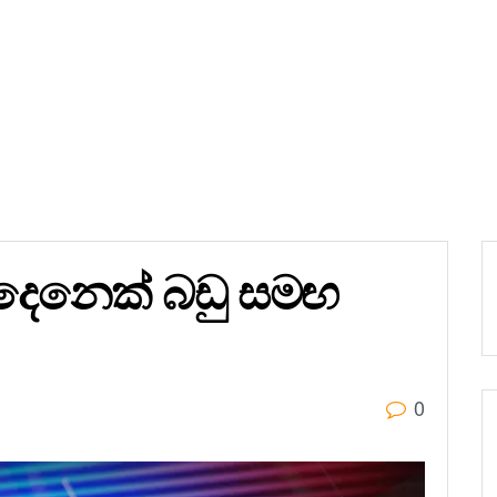
දෙනෙක් බඩු සමඟ
0