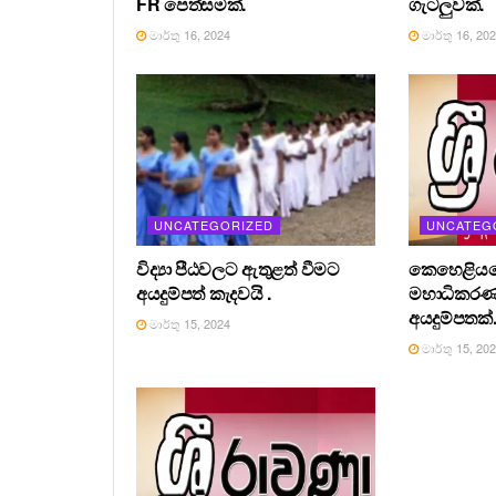
FR පෙත්සමක්.
ගැටලුවක්.
මාර්තු 16, 2024
මාර්තු 16, 20
UNCATEGORIZED
UNCATEG
විද්‍යා පීඨවලට ඇතුළත් වීමට
කෙහෙළියග
අයදුම්පත් කැදවයි .
මහාධිකර
අයදුම්පතක්
මාර්තු 15, 2024
මාර්තු 15, 20