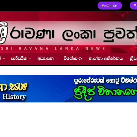
ENGLISH
ස
්
පාරිසරික
අධ්‍යාපන
විශේෂාංග
කාන්තා අතිරේකය
ක්‍