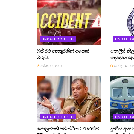
UNCATEGORIZED
UNCATEG
බස් රථ අනතුරකින් අයෙක්
පොලිස් නිල
මරුට.
දෙදෙනෙකුග
මාර්තු 17, 2024
මාර්තු 16, 20
UNCATEGORIZED
UNCATEG
පොලිස්පති පත් කිරීමට එරෙහිව
දුම්රිය ආස