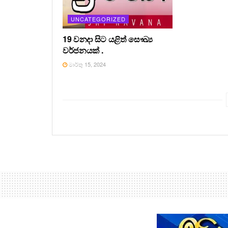
UNCATEGORIZED
19 වනදා සිට යළිත් සෞඛ්‍ය
වර්ජනයක් .
මාර්තු 15, 2024