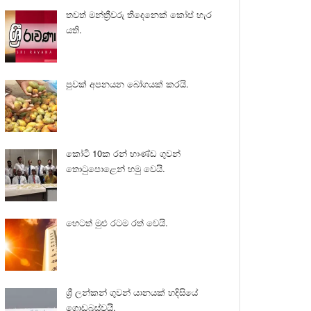
තවත් මන්ත්‍රීවරු තිදෙනෙක් කෝප් හැර
යති.
පුවක් අපනයන බෝගයක් කරයි.
කෝටි 10ක රන් භාණ්ඩ ගුවන්
තොටුපොළෙන් හමු වෙයි.
හෙටත් මුළු රටම රත් වෙයි.
ශ්‍රී ලන්කන් ගුවන් යානයක් හදිසියේ
ගොඩබස්වයි.