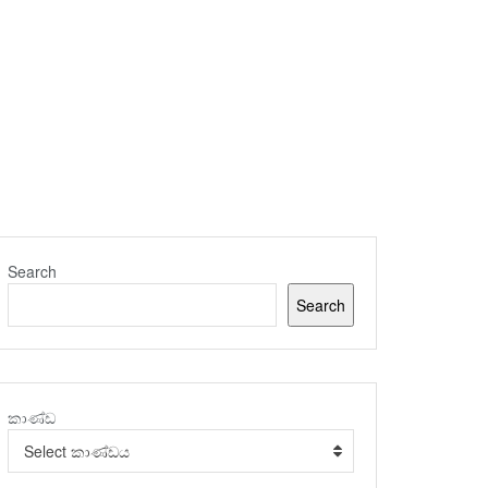
Search
Search
කාණ්ඩ
Select කාණ්ඩය