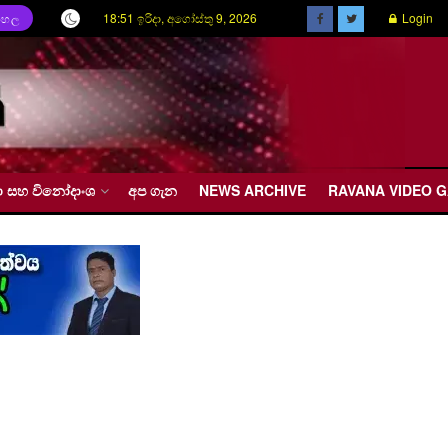
18:51 ඉරිදා, අගෝස්තු 9, 2026
Login
ිංහල
රීඩා සහ විනෝදාංශ
අප ගැන
NEWS ARCHIVE
RAVANA VIDEO 