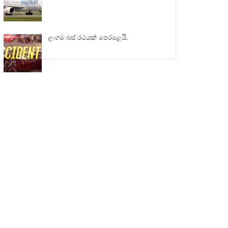
ලංගම බස් රථයක් පෙරළෙයි.