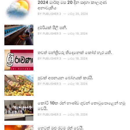
2024 මාර්තු මස 20 දින සඳහා කාලගුණ
අනාවැකිය
BY
PUBLISHER 3
මාර්තු 20, 2024
දුම්රියක් පීලි පනී.
BY
PUBLISHER 3
මාර්තු 19, 2024
තවත් මන්ත්‍රීවරු තිදෙනෙක් කෝප් හැර යති.
BY
PUBLISHER 3
මාර්තු 19, 2024
පුවක් අපනයන බෝගයක් කරයි.
BY
PUBLISHER 3
මාර්තු 19, 2024
කෝටි 10ක රන් භාණ්ඩ ගුවන් තොටුපොළෙන් හමු
වෙයි.
BY
PUBLISHER 3
මාර්තු 19, 2024
හෙටත් මුළු රටම රත් වෙයි.