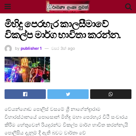
මිහිදු පෙරහැර කාලසීමාවේ
විකල්ප මාර්ග භාවිතා කරන්න.
by
publisher 1
වසර 3ක් ago
වේයන්ගොඩ පොලිස් වසමේ ශ්‍රී නාගේන්ද්‍රාරාම
විහාරස්ථානයේ පොසොන් මිහිඳු මහා පෙරහැර වීථී සංචාරය
කිරීම හේතුවෙන් රියදුරන්ට විකල්ප මාර්ග භාවිත කරන්නැයි
පොලීසිය දැනුම් දී ඇති බවට වාර්තා වේ