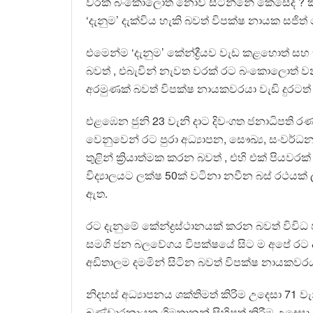
වරක් බංකොලොත් නොවී සිටින්නේ කෙසේද ? කිය
‘දැනුම’ දැක්විය හැකි බවත් විපක්ෂ නායක සජිත්
එමෙන්ම ‘දැනුම’ කේන්ද්‍රීයව වැඩ කළහොත් සහ
බවත් , එබැවින් නැවත වරක් රට බංකොලොත් වන 
අරමුණක් බවත් විපක්ෂ නායකවරයා වැඩි දුරටත්
එළඹෙන ජුනි 23 වැනි දාට දිවංගත ජනාධිපති ර
වෙනුවෙන් රට පුරා අධ්‍යාපන, සෞඛ්‍ය, සංවර
තුළින් ක්‍රියාත්මක කරන බවත් , එහි එක් පියව
විද්‍යාලයට ලක්ෂ 50ක් වටිනා නවීන බස් රථයක් 
ඇත.
රට දැනුමේ කේන්ද්‍රස්ථානයක් කරන බවත් විවිධ
සමගි ජන බලවේගය විපක්ෂයේ සිට ම අපේ රට දැනු
අඩිතාලම දමමින් සිටින බවත් විපක්ෂ නායකවරය
නිදහස් අධ්‍යාපනය ශක්තිමත් කිරිම උදෙසා 71 
බණ්ඩාරනායක ශ්‍රිමතානන් සිහිපත් කිරීම උදෙසා