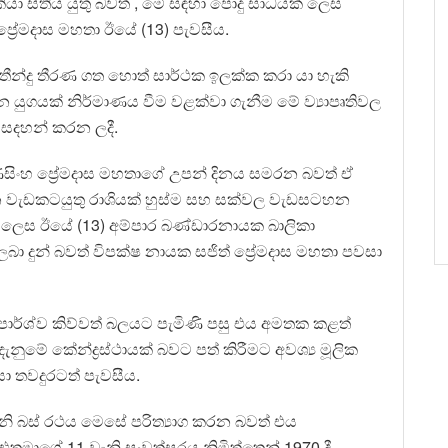
ා සිතිය යුතු බවත් , මේ සඳහා පොදු සාධයක් ලෙස
 ප්‍රේමදාස මහතා ඊයේ (13) පැවසීය.
 තීන්දු තීරණ ගත හොත් සාර්ථක ඉලක්ක කරා යා හැකි
යුගයක් නිර්මාණය වීම වළක්වා ගැනීම මේ ව්‍යාපෘතිවල
 සදහන් කරන ලදී.
ණසිංහ ප්‍රේමදාස මහතාගේ උපන් දිනය සමරන බවත් ඒ
්ධන වැඩකටයුතු රාශියක් හුස්ම සහ සක්වල වැඩසටහන
රක් ලෙස ඊයේ (13) අම්පාර බණ්ඩාරනායක බාලිකා
ලබා දුන් බවත් විපක්ෂ නායක සජිත් ප්‍රේමදාස මහතා පවසා
 පාර්ශ්ව කිව්වත් බලයට පැමිණි පසු එය අමතක කළත්
මේ කේන්ද්‍රස්ථායක් බවට පත් කිරීමට අවශ්‍ය මූලික
ා තවදුරටත් පැවසීය.
වැනි බස් රථය මෙසේ පරිත්‍යාග කරන බවත් එය
 එතුමාගේ 11 වැනි සංවත්සරය නිමිත්තෙන් 1970 දී