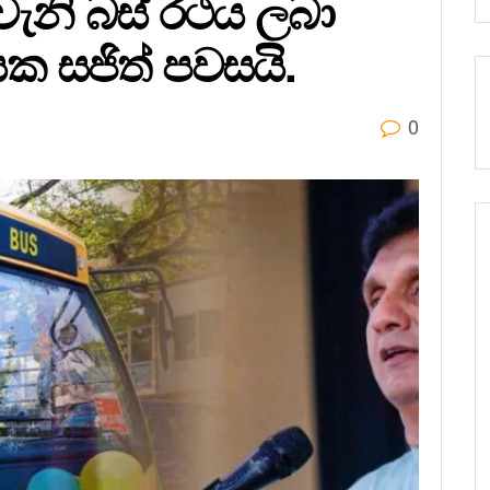
වැනි බස් රථය ලබා
යක සජිත් පවසයි.
0