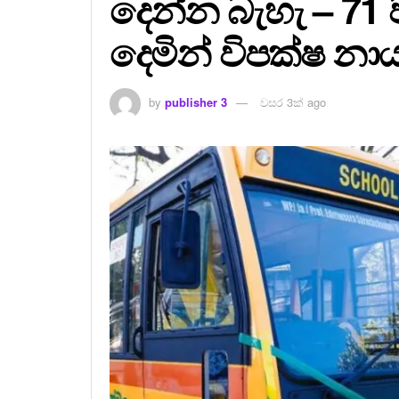
දෙන්න බැහැ – 71 
දෙමින් විපක්ෂ නා
by
publisher 3
වසර 3ක් ago