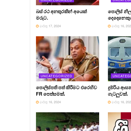
බස් රථ අනතුරකින් අයෙක්
පොලිස් නිල
මරුට.
දෙදෙනෙකුග
මාර්තු 17, 2024
මාර්තු 16, 20
UNCATEGORIZED
UNCATEG
පොලිස්පති පත් කිරීමට එරෙහිව
දුම්රිය ආස
FR පෙත්සමක්.
ගැටලුවක්.
මාර්තු 16, 2024
මාර්තු 16, 20