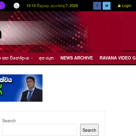
10:13 සිකුරාදා, අගෝස්තු 7, 2026
Login
ල
රීඩා සහ විනෝදාංශ
අප ගැන
NEWS ARCHIVE
RAVANA VIDEO 
Search
Search