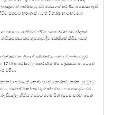
 දෙනකුගෙන් ආරම්භ වූ මේ මෙය අක්කර 6ක සීමාවක ඇති
කිවිම සතුටට කරුණක් බවත් විපක්ෂ නායකවරයා
අධ්‍යාපනය ශක්තිමත් කිරීම සඳහා බවත් එම නිදහස්
නවීකරණය කර නූතනවාදීව ශක්තිමත් කිරිම බවත්
ේතුවක් වන නිසා ඒ සම්බන්ධයෙන් ද විපක්ෂය දැඩි
ියන 171.9ක රෝහල් උපකරණ හුස්ම වැඩසටහන යටතේ
 පැවසීය.
 කරනවා පමණක් නොව එසේ හොරකම් කරන ලද මුදල්
නය, කෘෂිකර්මාන්තය වැනි ක්ෂේත්‍ර සඳහා යොදවා එම
ු සියල්ල නීතිය හමුවට ගෙනවිත් දඩුවම් කරන බවත්