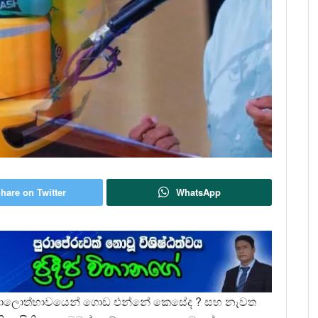
hare on Twitter
WhatsApp
ොලොත්භාවයෙන් ගොඩ එන්නේ කෙසේද ? සහ නැවත