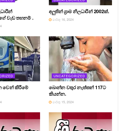
ධාරීන්
අලුතින් ග්‍රාම නිලධාරීන් 2002ක්.
ේ වැඩ තහනම් .
මාර්තු 16, 2024
24
ORIZED
UNCATEGORIZED
න වෙන් කිරීමේ
බොන්න වතුර නැත්තන් 117ට
කියන්න.
24
මාර්තු 15, 2024