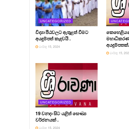
UNCATEGORIZED
UNCATEG
විද්‍යා පීඨවලට ඇතුළත් වීමට
කෙහෙළියග
අයදුම්පත් කැදවයි .
මහාධිකර
අයදුම්පතක්
මාර්තු 15, 2024
මාර්තු 15, 20
UNCATEGORIZED
19 වනදා සිට යළිත් සෞඛ්‍ය
වර්ජනයක් .
මාර්තු 15, 2024