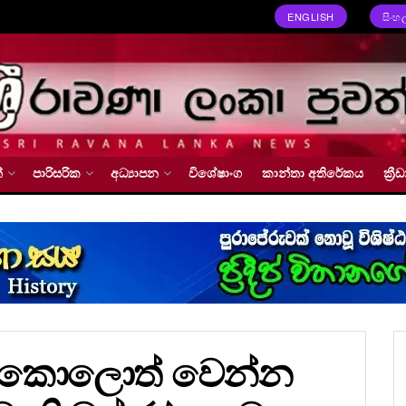
ENGLISH
සිංහ
්
පාරිසරික
අධ්‍යාපන
විශේෂාංග
කාන්තා අතිරේකය
ක්‍
බංකොලොත් වෙන්න