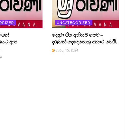
ORIZED
UNCATEGORIZED
ෙන්
දෙදරා ගිය අනියම් පෙම –
ණයට ඇප
දරුවන් දෙදෙනෙකු අනාථ වෙයි.
.
මාර්තු 15, 2024
24