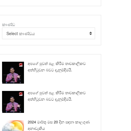
කාණ්ඩ
Select කාණ්ඩය
අපගේ පුවත් පළ කිරීම තාවකාලිකව
අත්හිටුවන බවට දැනුම්දීමයි.
අපගේ පුවත් පළ කිරීම තාවකාලිකව
අත්හිටුවන බවට දැනුම්දීමයි.
2024 මාර්තු මස 20 දින සඳහා කාලගුණ
අනාවැකිය