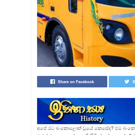
Share on Facebook
S
අපේ රට බංකොලොත් වූයේ කෙසේද? එම බංක