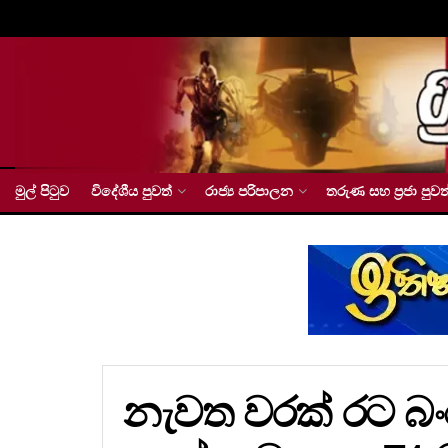
මුල් පිටුව
විදේශීය පුවත්
රාජ්‍ය පරිපාලන
තරුණ සහ ප්‍රජා පුවත
නැවත වරක් රට 