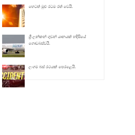
හෙටත් මුළු රටම රත් වෙයි.
ශ්‍රී ලන්කන් ගුවන් යානයක් හදිසියේ
ගොඩබස්වයි.
ලංගම බස් රථයක් පෙරළෙයි.