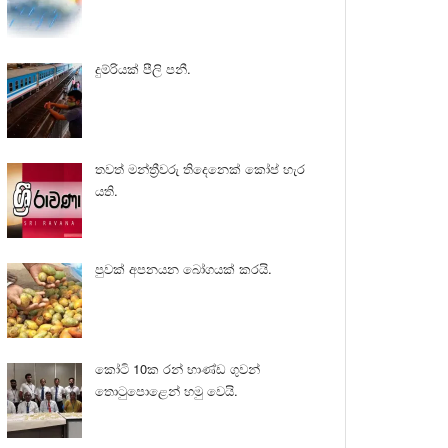
දුම්රියක් පීලි පනී.
තවත් මන්ත්‍රීවරු තිදෙනෙක් කෝප් හැර
යති.
පුවක් අපනයන බෝගයක් කරයි.
කෝටි 10ක රන් භාණ්ඩ ගුවන්
තොටුපොළෙන් හමු වෙයි.