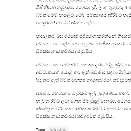
ගිනිනිවන හමුදාවේ ගොඩනැගිල්ලක ගුරුවරු 4
බවත් මෙම පාසලට මෙම පරිත්‍යාගය කිරීමට හැ
තවදුරටත් අවධාරණය කළේය.
පාසලකට බස් රථයක් පරිත්‍යාග කරන්නේ නිදහස් 
අධ්‍යාපන සංකල්පය නව යුගයට ඔබින ආකාරයට 
විපක්ෂ නායකවරයා පැවසීය.
අධ්‍යාපනයට අමතරව සෞඛ්‍ය ද රටේ දියුණුවට හ
අවධානයක් යොමු කර ඇති බවත් ඒ සඳහා මිල
සිදු කර ඇති බවත් විපක්ෂ නායකවරයා තවදුරටත්
එසේ ම හොරකම් මැරකම් අල්ලස දූෂණය නතර
නැවත රටට ලබා ගෙන එම මුදල් සෞඛ්‍ය, අධ්‍යාප
ක්ෂේත්‍ර සංවර්ධනය කරන බවත් ඊට අමතරව හොර
විපක්ෂ නායකවරයා තවදුරටත් පැවසීය.
Tags:
ප්‍රජා පුවත්