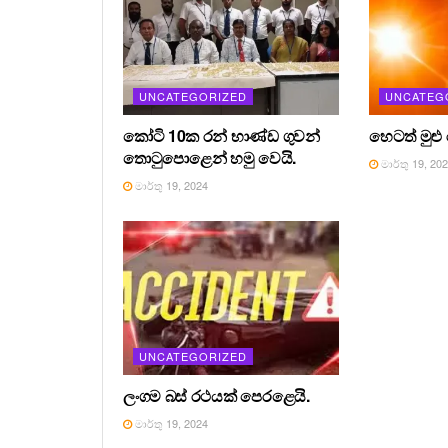
UNCATEGORIZED
UNCATEG
කෝටි 10ක රන් භාණ්ඩ ගුවන්
හෙටත් මුළු
තොටුපොළෙන් හමු වෙයි.
මාර්තු 19, 20
මාර්තු 19, 2024
UNCATEGORIZED
ලංගම බස් රථයක් පෙරළෙයි.
මාර්තු 19, 2024