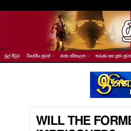
මුල් පිටුව
විදේශීය පුවත්
රාජ්‍ය පරිපාලන
තරුණ සහ ප්‍රජා පුවත
WILL THE FORM