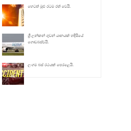
හෙටත් මුළු රටම රත් වෙයි.
ශ්‍රී ලන්කන් ගුවන් යානයක් හදිසියේ
ගොඩබස්වයි.
ලංගම බස් රථයක් පෙරළෙයි.