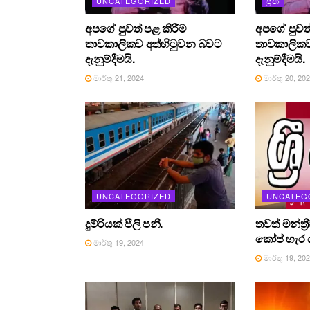
UNCATEGORIZED
ප්‍රජා
අපගේ පුවත් පළ කිරීම
අපගේ පුවත්
තාවකාලිකව අත්හිටුවන බවට
තාවකාලිකව
දැනුම්දීමයි.
දැනුම්දීමයි.
මාර්තු 21, 2024
මාර්තු 20, 20
UNCATEGORIZED
UNCATEG
දුම්රියක් පීලි පනී.
තවත් මන්ත්‍
කෝප් හැර ය
මාර්තු 19, 2024
මාර්තු 19, 20