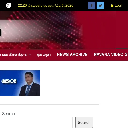
22:20 බ්‍රහස්පතින්දා, අගෝස්තු 6, 2026
Login
රීඩා සහ විනෝදාංශ
අප ගැන
NEWS ARCHIVE
RAVANA VIDEO 
Search
Search