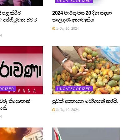
UNCATEGORIZED
 පළ කිරීම
2024 මාර්තු මස 20 දින සඳහා
 අත්හිටුවන බවට
කාලගුණ අනාවැකිය
මාර්තු 20, 2024
24
ORIZED
UNCATEGORIZED
රීවරු තිදෙනෙක්
පුවක් අපනයන බෝගයක් කරයි.
ති.
මාර්තු 19, 2024
24