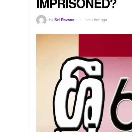
IMPRISONED?
by
Sri Ravana
වසර 5ක් ago