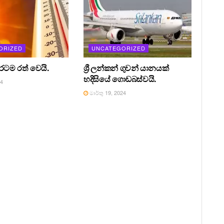
ORIZED
UNCATEGORIZED
 රටම රත් වෙයි.
ශ්‍රී ලන්කන් ගුවන් යානයක්
හදිසියේ ගොඩබස්වයි.
24
මාර්තු 19, 2024