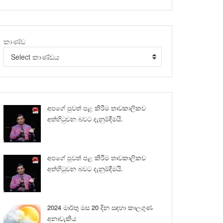
කාණ්ඩ
Select කාණ්ඩය
අපගේ පුවත් පළ කිරීම තාවකාලිකව
අත්හිටුවන බවට දැනුම්දීමයි.
අපගේ පුවත් පළ කිරීම තාවකාලිකව
අත්හිටුවන බවට දැනුම්දීමයි.
2024 මාර්තු මස 20 දින සඳහා කාලගුණ
අනාවැකිය