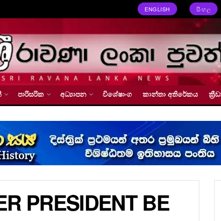
ENGLISH
සිංහල
්
පාරිසරික
අධ්‍යාපන
විශේෂාංග
කාන්තා අතිරේකය
ක්‍
ER PRESIDENT BE