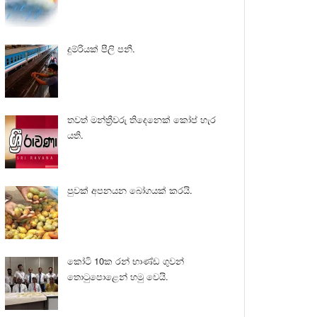
දුම්රියක් පීලි පනී.
තවත් මන්ත්‍රීවරු තිදෙනෙක් කෝප් හැර
යති.
පුවක් අපනයන බෝගයක් කරයි.
කෝටි 10ක රන් භාණ්ඩ ගුවන්
තොටුපොළෙන් හමු වෙයි.