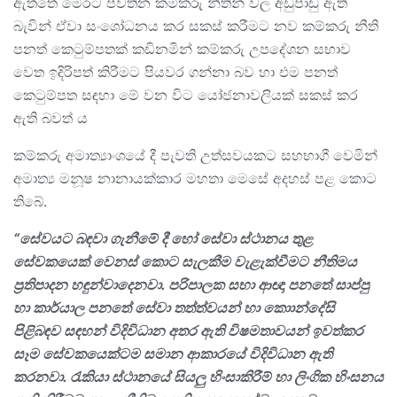
ඇත්තේ මෙරට පවතින කම්කරු නීතින් වල අඩුපාඩු ඇති
බැවින් ඒවා සංශෝධනය කර සකස් කරීමට නව කම්කරු නීති
පනත් කෙටුම්පතක් කඩිනමින් කම්කරු උපදේශන සභාව
වෙත ඉදිරිපත් කිරීමට පියවර ගන්නා බව හා එම පනත්
කෙටුම්පත සඳහා මේ වන විට යෝජනාවලියක් සකස් කර
ඇති බවත් ය
කම්කරු අමාත්‍යාංශයේ දී පැවති උත්සවයකට සහභාගී වෙමින්
අමාත්‍ය මනූෂ නානායක්කාර මහතා මෙසේ අදහස් පළ කොට
තිබේ.
“
සේවයට බඳවා ගැනීමේ දී හෝ සේවා ස්ථානය තුළ
සේවකයෙක් වෙනස් කොට සැලකීම වැළැක්වීමට නීතිමය
ප්‍රතිපාදන හඳුන්වාදෙනවා. පරිපාලක සභා ආඥා පනතේ සාප්පු
හා කාර්යාල පනතේ සේවා තත්ත්වයන් හා කොාන්දේසි
පිළිබඳව සඳහන් විදිවිධාන අතර ඇති විෂමතාවයන් ඉවත්කර
සෑම සේවකයෙක්ටම සමාන ආකාරයේ විදිවිධාන ඇති
කරනවා. රැකියා ස්ථානයේ සියලු හිංසාකිරීම් හා ලිංගික හිංසනය