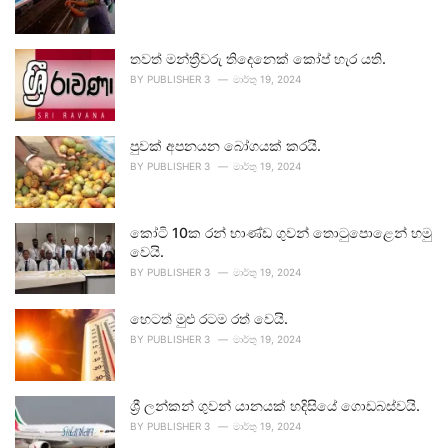
තවත් මන්ත්‍රීවරු තිදෙනෙක් කෝප් හැර යති.
BY
PUBLISHER 3
මාර්තු 19, 2024
පුවක් අපනයන බෝගයක් කරයි.
BY
PUBLISHER 3
මාර්තු 19, 2024
කෝටි 10ක රන් භාණ්ඩ ගුවන් තොටුපොළෙන් හමු
වෙයි.
BY
PUBLISHER 3
මාර්තු 19, 2024
හෙටත් මුළු රටම රත් වෙයි.
BY
PUBLISHER 3
මාර්තු 19, 2024
ශ්‍රී ලන්කන් ගුවන් යානයක් හදිසියේ ගොඩබස්වයි.
BY
PUBLISHER 3
මාර්තු 19, 2024