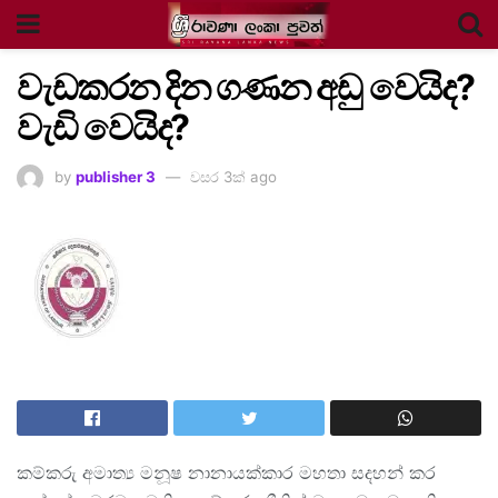
වැඩකරන දින ගණන අඩු වෙයිද?
වැඩි වෙයිද?
by
publisher 3
වසර 3ක් ago
කම්කරු අමාත්‍ය මනූෂ නානායක්කාර මහතා සදහන් කර