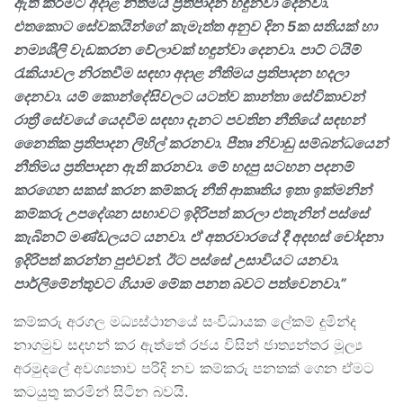
ඇති කිරීමට අදාළ නීතිමය ප්‍රතිපාදන හඳුන්වා දෙනවා.
එතකොට සේවකයින්ගේ කැමැත්ත අනුව දින
5
ක සතියක් හා
නම්‍යශීලි වැඩකරන වේලාවක් හඳුන්වා දෙනවා. පාට් ටයිම්
රැකියාවල නිරතවීම සඳහා අදාළ නීතිමය ප්‍රතිපාදන හදලා
දෙනවා. යම් කොන්දේසිවලට යටත්ව කාන්තා සේවිකාවන්
රාත්‍රී සේවයේ යෙදවීම සඳහා දැනට පවතින නීතියේ සඳහන්
නෛතික ප්‍රතිපාදන ලිහිල් කරනවා. පීතෘ නිවාඩු සම්බන්ධයෙන්
නීතිමය ප්‍රතිපාදන ඇති කරනවා. මේ හදපු සටහන පදනම්
කරගෙන සකස් කරන කම්කරු නීති ආකෘතිය ඉතා ඉක්මනින්
කම්කරු උපදේශන සභාවට ඉදිරිපත් කරලා එතැනින් පස්සේ
කැබිනට් මණ්ඩලයට යනවා. ඒ අතරවාරයේ දී අදහස් චෝදනා
ඉදිරිපත් කරන්න පුළුවන්. ඊට පස්සේ උසාවියට යනවා.
පාර්ලිමේන්තුවට ගියාම මේක පනත බවට පත්වෙනවා.”
කම්කරු අරගල මධ්‍යස්ථානයේ සංවිධායක ලේකම් දුමින්ද
නාගමුව සදහන් කර ඇත්තේ රජය විසින් ජාත්‍යන්තර මූල්‍ය
අරමුදලේ අවශ්‍යතාව පරිදි නව කම්කරු පනතක් ගෙන ඒමට
කටයුතු කරමින් සිටින බවයි.