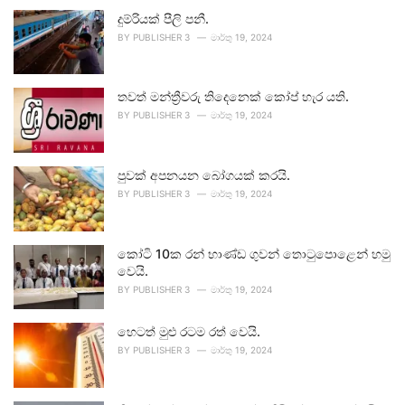
දුම්රියක් පීලි පනී.
BY
PUBLISHER 3
මාර්තු 19, 2024
තවත් මන්ත්‍රීවරු තිදෙනෙක් කෝප් හැර යති.
BY
PUBLISHER 3
මාර්තු 19, 2024
පුවක් අපනයන බෝගයක් කරයි.
BY
PUBLISHER 3
මාර්තු 19, 2024
කෝටි 10ක රන් භාණ්ඩ ගුවන් තොටුපොළෙන් හමු
වෙයි.
BY
PUBLISHER 3
මාර්තු 19, 2024
හෙටත් මුළු රටම රත් වෙයි.
BY
PUBLISHER 3
මාර්තු 19, 2024