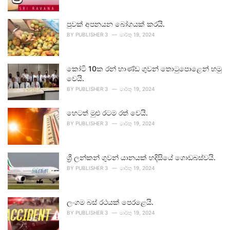
පුවක් අපනයන බෝගයක් කරයි.
BY
PUBLISHER 3
මාර්තු 19, 2024
කෝටි 10ක රන් භාණ්ඩ ගුවන් තොටුපොළෙන් හමු
වෙයි.
BY
PUBLISHER 3
මාර්තු 19, 2024
හෙටත් මුළු රටම රත් වෙයි.
BY
PUBLISHER 3
මාර්තු 19, 2024
ශ්‍රී ලන්කන් ගුවන් යානයක් හදිසියේ ගොඩබස්වයි.
BY
PUBLISHER 3
මාර්තු 19, 2024
ලංගම බස් රථයක් පෙරළෙයි.
BY
PUBLISHER 3
මාර්තු 19, 2024