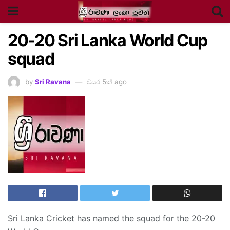
20-20 Sri Lanka World Cup
squad
by
Sri Ravana
වසර 5ක් ago
Sri Lanka Cricket has named the squad for the 20-20