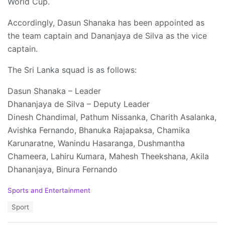
World Cup.
Accordingly, Dasun Shanaka has been appointed as
the team captain and Dananjaya de Silva as the vice
captain.
The Sri Lanka squad is as follows:
Dasun Shanaka – Leader
Dhananjaya de Silva – Deputy Leader
Dinesh Chandimal, Pathum Nissanka, Charith Asalanka,
Avishka Fernando, Bhanuka Rajapaksa, Chamika
Karunaratne, Wanindu Hasaranga, Dushmantha
Chameera, Lahiru Kumara, Mahesh Theekshana, Akila
Dhananjaya, Binura Fernando
C
Sports and Entertainment
a
T
Sport
t
a
e
g