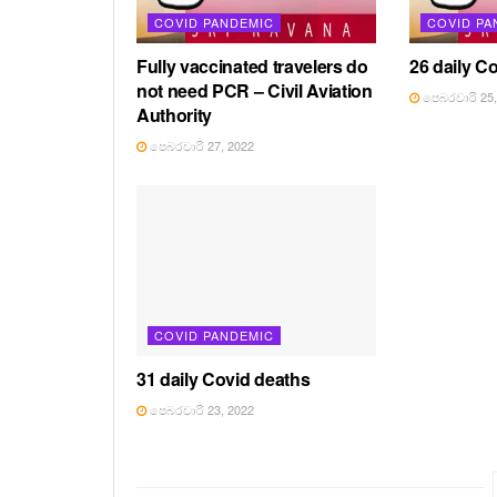
COVID PANDEMIC
COVID PA
Fully vaccinated travelers do
26 daily C
not need PCR – Civil Aviation
පෙබරවාරි 25,
Authority
පෙබරවාරි 27, 2022
COVID PANDEMIC
31 daily Covid deaths
පෙබරවාරි 23, 2022