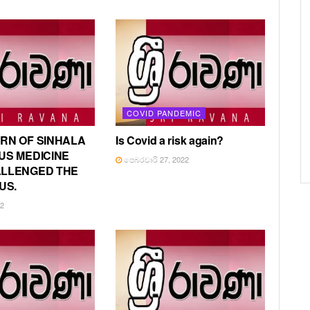
COVID PANDEMIC
RN OF SINHALA
Is Covid a risk again?
US MEDICINE
පෙබරවාරි 27, 2022
ALLENGED THE
US.
22