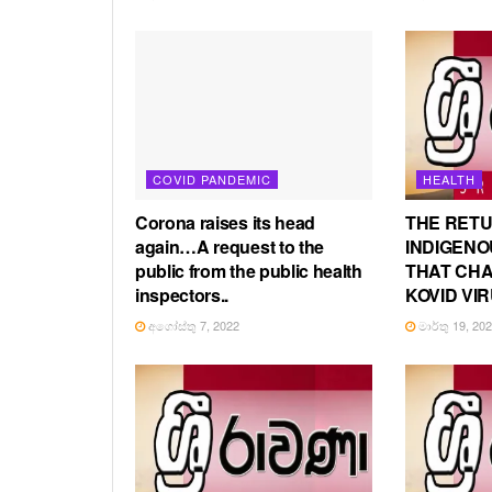
COVID PANDEMIC
HEALTH
Corona raises its head
THE RETU
again…A request to the
INDIGENO
public from the public health
THAT CH
inspectors..
KOVID VIR
අගෝස්තු 7, 2022
මාර්තු 19, 20