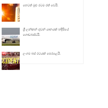
හෙටත් මුළු රටම රත් වෙයි.
ශ්‍රී ලන්කන් ගුවන් යානයක් හදිසියේ
ගොඩබස්වයි.
ලංගම බස් රථයක් පෙරළෙයි.