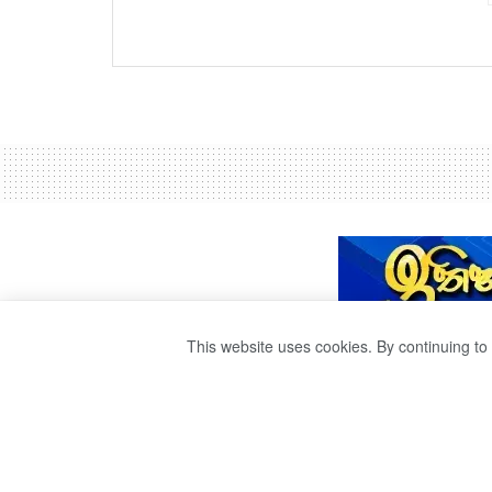
This website uses cookies. By continuing to 
තවත් කොවිඩ් මර
by
Ravana
වසර 4ක් ago