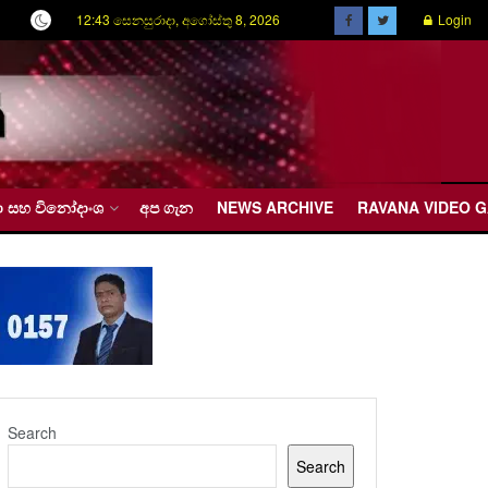
12:43 සෙනසුරාදා, අගෝස්තු 8, 2026
Login
රීඩා සහ විනෝදාංශ
අප ගැන
NEWS ARCHIVE
RAVANA VIDEO 
Search
Search