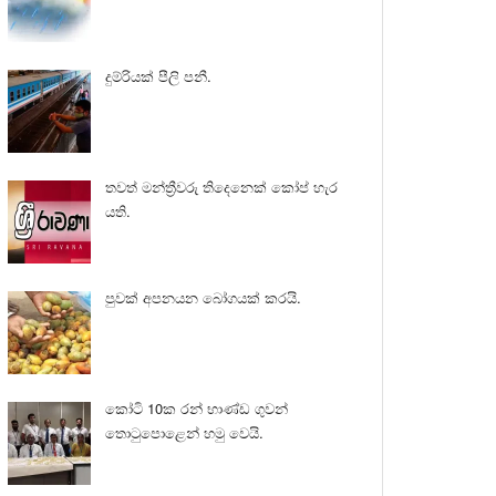
දුම්රියක් පීලි පනී.
තවත් මන්ත්‍රීවරු තිදෙනෙක් කෝප් හැර
යති.
පුවක් අපනයන බෝගයක් කරයි.
කෝටි 10ක රන් භාණ්ඩ ගුවන්
තොටුපොළෙන් හමු වෙයි.