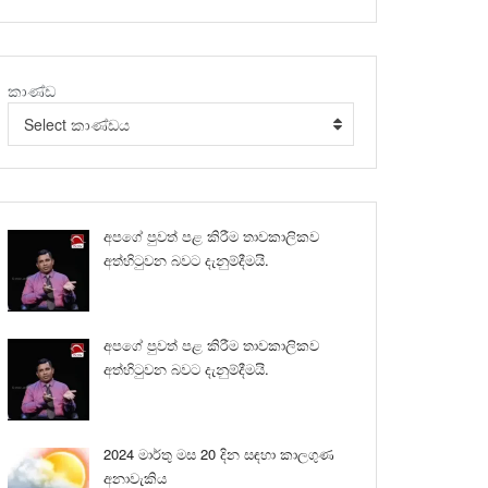
කාණ්ඩ
Select කාණ්ඩය
අපගේ පුවත් පළ කිරීම තාවකාලිකව
අත්හිටුවන බවට දැනුම්දීමයි.
අපගේ පුවත් පළ කිරීම තාවකාලිකව
අත්හිටුවන බවට දැනුම්දීමයි.
2024 මාර්තු මස 20 දින සඳහා කාලගුණ
අනාවැකිය