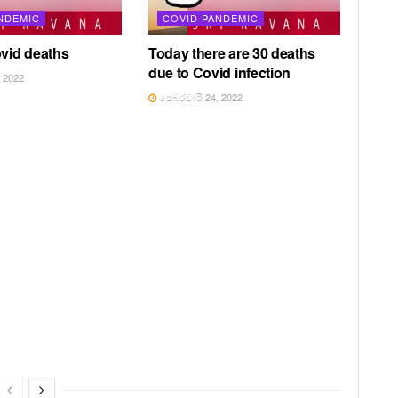
NDEMIC
COVID PANDEMIC
ovid deaths
Today there are 30 deaths
due to Covid infection
 2022
පෙබරවාරි 24, 2022