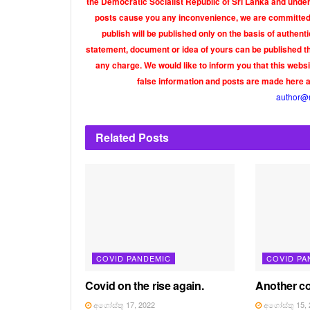
the Democratic Socialist Republic of Sri Lanka and under 
posts cause you any inconvenience, we are committed t
publish will be published only on the basis of authen
statement, document or idea of yours can be published th
any charge. We would like to inform you that this webs
false information and posts are made here 
author@
Related
Posts
COVID PANDEMIC
COVID PA
Covid on the rise again.
Another co
අගෝස්තු 17, 2022
අගෝස්තු 15, 