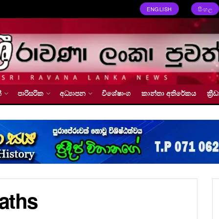
ENGLISH
සිංහල
්
පාරිසරික
අධ්‍යාපන
විශේෂාංග
කාන්තා අතිරේකය
ක්‍
aths