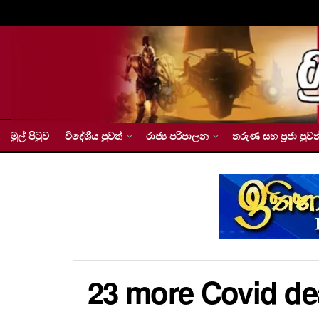
මුල් පිටුව
විදේශීය පුවත්
රාජ්‍ය පරිපාලන
තරුණ සහ ප්‍රජා පුවත
23 more Covid de