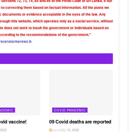
Sections 72, 73, 74, 85 and 86 of the Penal Code of Sri Lanka. If our
o correcting them based on factual information. All the posts we
tic documents or evidence acceptable in the eyes of the law. Any
rough this website, which operates only as a social service, without
ite does not work to insult the government or individuals based on
according to the recommendations of the government."
ravanalankanews.lk
NDEMIC
COVID PANDEMIC
vid vaccine!
09 Covid deaths are reported
2022
අගෝස්තු 10, 2022