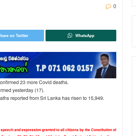
0
hare on Twitter
WhatsApp
confirmed 23 more Covid deaths.
irmed yesterday (17).
aths reported from Sri Lanka has risen to 15,949.
 speech and expression granted to all citizens by the Constitution of