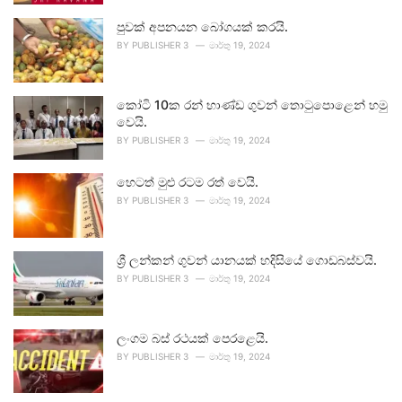
පුවක් අපනයන බෝගයක් කරයි.
BY
PUBLISHER 3
මාර්තු 19, 2024
කෝටි 10ක රන් භාණ්ඩ ගුවන් තොටුපොළෙන් හමු
වෙයි.
BY
PUBLISHER 3
මාර්තු 19, 2024
හෙටත් මුළු රටම රත් වෙයි.
BY
PUBLISHER 3
මාර්තු 19, 2024
ශ්‍රී ලන්කන් ගුවන් යානයක් හදිසියේ ගොඩබස්වයි.
BY
PUBLISHER 3
මාර්තු 19, 2024
ලංගම බස් රථයක් පෙරළෙයි.
BY
PUBLISHER 3
මාර්තු 19, 2024