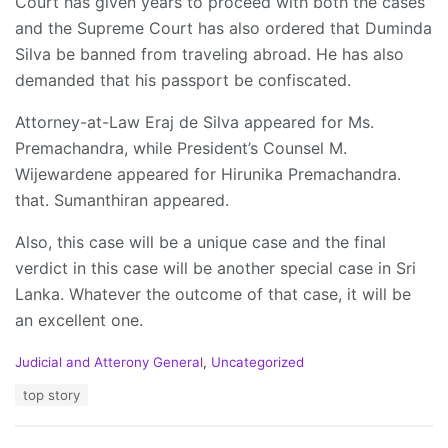
Court has given years to proceed with both the cases
and the Supreme Court has also ordered that Duminda
Silva be banned from traveling abroad. He has also
demanded that his passport be confiscated.
Attorney-at-Law Eraj de Silva appeared for Ms.
Premachandra, while President’s Counsel M.
Wijewardene appeared for Hirunika Premachandra.
that. Sumanthiran appeared.
Also, this case will be a unique case and the final
verdict in this case will be another special case in Sri
Lanka. Whatever the outcome of that case, it will be
an excellent one.
C
Judicial and Atterony General
,
Uncategorized
a
T
top story
t
a
e
g
g
s