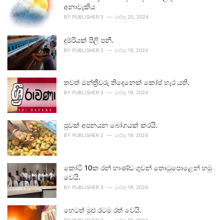
අනාවැකිය
BY
PUBLISHER 3
මාර්තු 20, 2024
දුම්රියක් පීලි පනී.
BY
PUBLISHER 3
මාර්තු 19, 2024
තවත් මන්ත්‍රීවරු තිදෙනෙක් කෝප් හැර යති.
BY
PUBLISHER 3
මාර්තු 19, 2024
පුවක් අපනයන බෝගයක් කරයි.
BY
PUBLISHER 3
මාර්තු 19, 2024
කෝටි 10ක රන් භාණ්ඩ ගුවන් තොටුපොළෙන් හමු
වෙයි.
BY
PUBLISHER 3
මාර්තු 19, 2024
හෙටත් මුළු රටම රත් වෙයි.