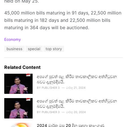
held on May 25.
45,000 million bills maturing in 91 days, 22,500 million
bills maturing in 182 days and 22,500 million bills
maturing in 364 days will be auctioned.
C
Economy
a
T
business
special
top story
t
a
e
g
g
s
o
Related Content
:
r
i
අපගේ පුවත් පළ කිරීම තාවකාලිකව අත්හිටුවන
e
බවට දැනුම්දීමයි.
s
BY
PUBLISHER 3
මාර්තු 21, 2024
:
අපගේ පුවත් පළ කිරීම තාවකාලිකව අත්හිටුවන
බවට දැනුම්දීමයි.
BY
PUBLISHER 3
මාර්තු 20, 2024
2024 මාර්තු මස 20 දින සඳහා කාලගුණ