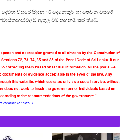
ුව දෙවන වසරේ සිසුන් 16 දෙනෙකුට හා තෙවන වසරේ
හා නේවාසිකාගාරවලට ඇතුල් වීම තහනම් කර තිබේ.
 speech and expression granted to all citizens by the Constitution of
Sections 72, 73, 74, 85 and 86 of the Penal Code of Sri Lanka. If our
o correcting them based on factual information. All the posts we
tic documents or evidence acceptable in the eyes of the law. Any
rough this website, which operates only as a social service, without
ite does not work to insult the government or individuals based on
according to the recommendations of the government."
ravanalankanews.lk