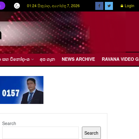
01:24 සිකුරාදා, අගෝස්තු 7, 2026
Login
ල
රීඩා සහ විනෝදාංශ
අප ගැන
NEWS ARCHIVE
RAVANA VIDEO 
Search
Search