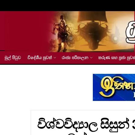
මුල් පිටුව
විදේශීය පුවත්
රාජ්‍ය පරිපාලන
තරුණ සහ ප්‍රජා පුවත
විශ්වවිද්‍යාල සිසු