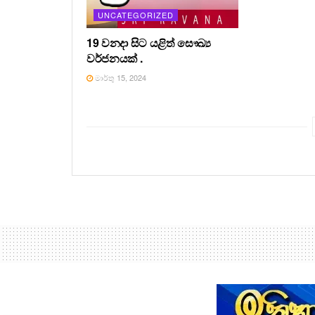
UNCATEGORIZED
19 වනදා සිට යළිත් සෞඛ්‍ය
වර්ජනයක් .
මාර්තු 15, 2024