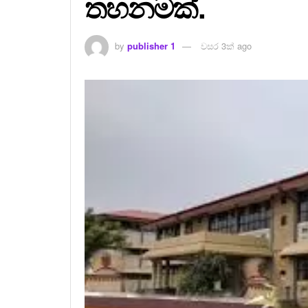
තහනමක්.
by
publisher 1
වසර 3ක් ago