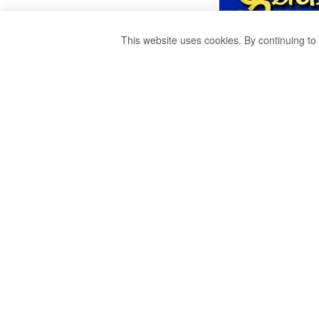
This website uses cookies. By continuing to 
ආගමන හා විගමන 
ගොඩනැගිල්ලේ මළ 
by
publisher 1
වසර 3ක් ago