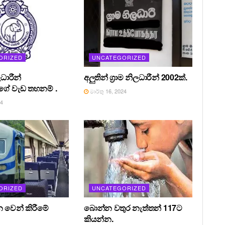
ORIZED
UNCATEGORIZED
ධාරීන්
අලුතින් ග්‍රාම නිලධාරීන් 2002ක්.
ේ වැඩ තහනම් .
මාර්තු 16, 2024
24
ORIZED
UNCATEGORIZED
න වෙන් කිරීමේ
බොන්න වතුර නැත්තන් 117ට
කියන්න.