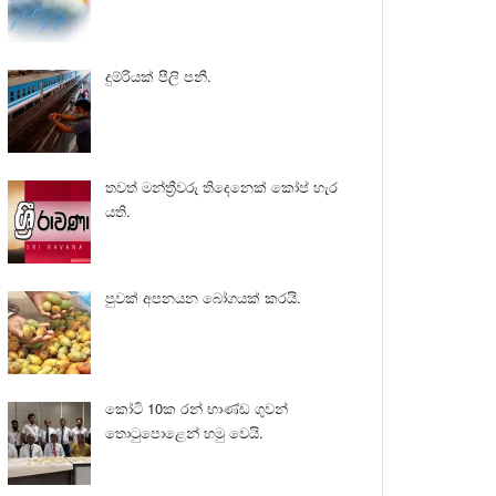
දුම්රියක් පීලි පනී.
තවත් මන්ත්‍රීවරු තිදෙනෙක් කෝප් හැර
යති.
පුවක් අපනයන බෝගයක් කරයි.
කෝටි 10ක රන් භාණ්ඩ ගුවන්
තොටුපොළෙන් හමු වෙයි.