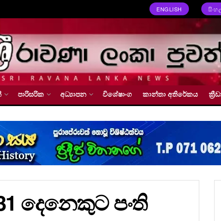
ENGLISH
සිංහ
්
පාරිසරික
අධ්‍යාපන
විශේෂාංග
කාන්තා අතිරේකය
ක්‍
න් 31 දෙනෙකුට පංති