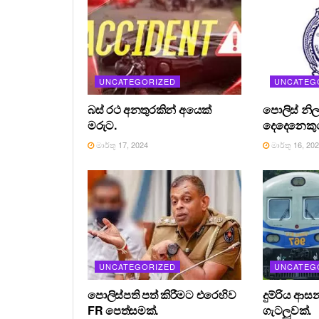
UNCATEGORIZED
UNCATEG
බස් රථ අනතුරකින් අයෙක්
පොලිස් නිල
මරුට.
දෙදෙනෙකුග
මාර්තු 17, 2024
මාර්තු 16, 20
UNCATEGORIZED
UNCATEG
පොලිස්පති පත් කිරීමට එරෙහිව
දුම්රිය ආස
FR පෙත්සමක්.
ගැටලුවක්.