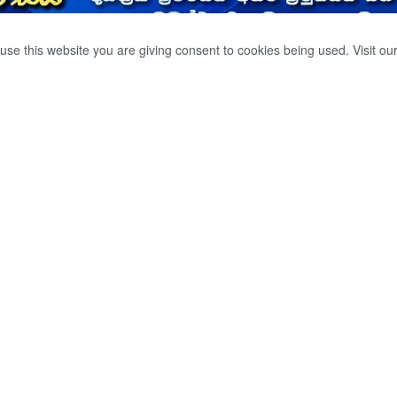
use this website you are giving consent to cookies being used. Visit ou
දෙපාර්තමේන්තු
සිරුරක් .
0