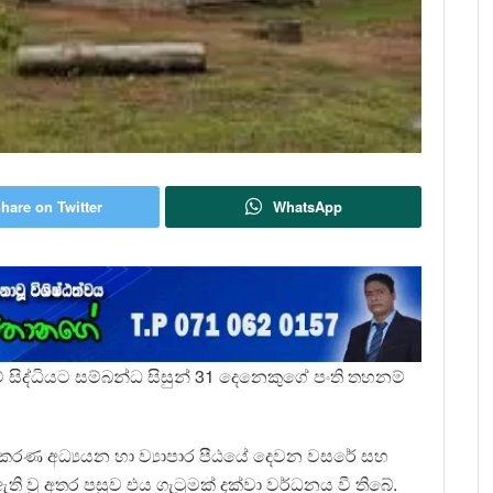
hare on Twitter
WhatsApp
 සිද්ධියට සම්බන්ධ සිසුන් 31 දෙනෙකුගේ පංති තහනම්
මනාකරණ අධ්‍යයන හා ව්‍යාපාර පීඨයේ දෙවන වසරේ සහ
ි වූ අතර පසුව එය ගැටුමක් දක්වා වර්ධනය වී තිබේ.