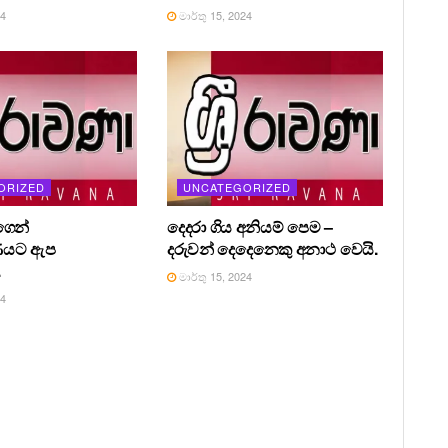
24
මාර්තු 15, 2024
ORIZED
UNCATEGORIZED
ෙන්
දෙදරා ගිය අනියම් පෙම –
ණයට ඇප
දරුවන් දෙදෙනෙකු අනාථ වෙයි.
.
මාර්තු 15, 2024
24