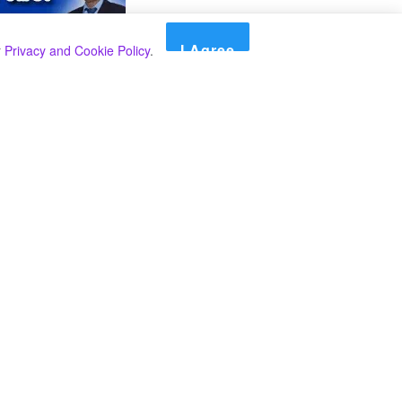
I Agree
r
Privacy and Cookie Policy
.
Search
Search
කාණ්ඩ
Select කාණ්ඩය
අපගේ පුවත් පළ කිරීම තාවකාලිකව අත්හිටුවන බවට
දැනුම්දීමයි.
අපගේ පුවත් පළ කිරීම තාවකාලිකව අත්හිටුවන බවට