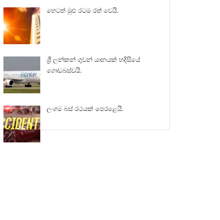
හෙටත් මුළු රටම රත් වෙයි.
ශ්‍රී ලන්කන් ගුවන් යානයක් හදිසියේ
ගොඩබස්වයි.
ලංගම බස් රථයක් පෙරළෙයි.