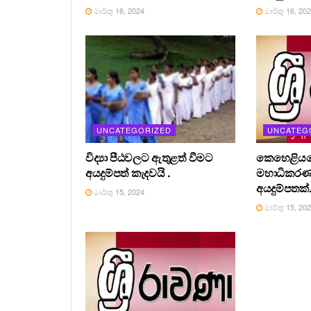
මාර්තු 16, 2024
මාර්තු 16, 20
UNCATEGORIZED
UNCATEG
විද්‍යා පීඨවලට ඇතුළත් වීමට
කෙහෙළියග
අයදුම්පත් කැදවයි .
මහාධිකර
අයදුම්පතක්
මාර්තු 15, 2024
මාර්තු 15, 20