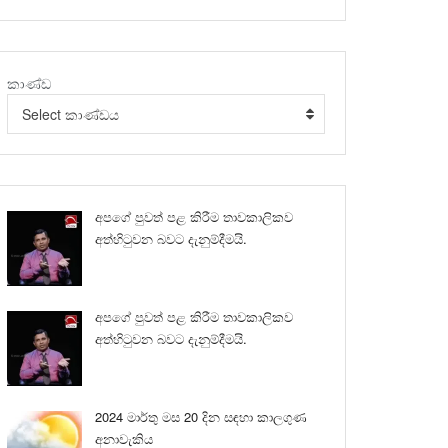
කාණ්ඩ
Select කාණ්ඩය
අපගේ පුවත් පළ කිරීම තාවකාලිකව
අත්හිටුවන බවට දැනුම්දීමයි.
අපගේ පුවත් පළ කිරීම තාවකාලිකව
අත්හිටුවන බවට දැනුම්දීමයි.
2024 මාර්තු මස 20 දින සඳහා කාලගුණ
අනාවැකිය