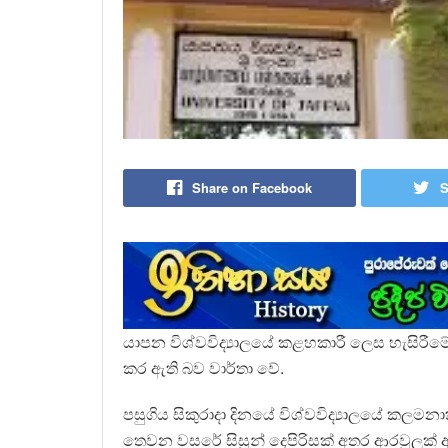
Share on Facebook
S
යාපන විශ්වවිද්‍යාලයේ කළහකාරී ලෙස හැසිරීමේ
කර ඇති බව වාර්තා වේ.
පසුගිය සිකුරාදා දිනයේ විශ්වවිද්‍යාලයේ කල
තෙවන වසරේ සිසුන් දෙපිරිසක් අතර ආරවුලක් ඇත