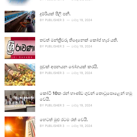
දුම්රියක් පීලි පනී.
BY
PUBLISHER 3
මාර්තු 19, 2024
තවත් මන්ත්‍රීවරු තිදෙනෙක් කෝප් හැර යති.
BY
PUBLISHER 3
මාර්තු 19, 2024
පුවක් අපනයන බෝගයක් කරයි.
BY
PUBLISHER 3
මාර්තු 19, 2024
කෝටි 10ක රන් භාණ්ඩ ගුවන් තොටුපොළෙන් හමු
වෙයි.
BY
PUBLISHER 3
මාර්තු 19, 2024
හෙටත් මුළු රටම රත් වෙයි.
BY
PUBLISHER 3
මාර්තු 19, 2024