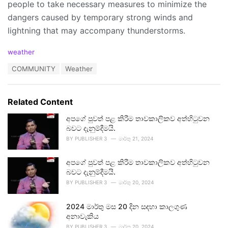
people to take necessary measures to minimize the
dangers caused by temporary strong winds and
lightning that may accompany thunderstorms.
C
weather
a
T
COMMUNITY
Weather
t
a
e
g
g
s
o
Related Content
:
r
i
අපගේ පුවත් පළ කිරීම තාවකාලිකව අත්හිටුවන
e
බවට දැනුම්දීමයි.
s
BY
PUBLISHER 3
මාර්තු 21, 2024
:
අපගේ පුවත් පළ කිරීම තාවකාලිකව අත්හිටුවන
බවට දැනුම්දීමයි.
BY
PUBLISHER 3
මාර්තු 20, 2024
2024 මාර්තු මස 20 දින සඳහා කාලගුණ
අනාවැකිය
BY
PUBLISHER 3
මාර්තු 20, 2024