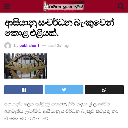
ආසියානු සංවර්ධන බැංකුවෙන්
කොළ එළියක්.
by
publisher 1
වසර 3ක් ago
සහනදායි ලෙස අරමුදල් සපයාගැනීම සදහා ශ්‍රී ලංකාවට
අනුමැතිය ලබාදීමට ආසියානු සංවර්ධන බැංකුව කටයුතු කර
තිබෙන බව වාර්තා වේ.