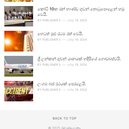
කෝටි 10ක රන් භාණ්ඩ ගුවන් තොටුපොළෙන් හමු
වෙයි.
BY
PUBLISHER 3
මාර්තු 19, 2024
හෙටත් මුළු රටම රත් වෙයි.
BY
PUBLISHER 3
මාර්තු 19, 2024
ශ්‍රී ලන්කන් ගුවන් යානයක් හදිසියේ ගොඩබස්වයි.
BY
PUBLISHER 3
මාර්තු 19, 2024
ලංගම බස් රථයක් පෙරළෙයි.
BY
PUBLISHER 3
මාර්තු 19, 2024
BACK TO TOP
© 2021
රාවණා ලංකා
.