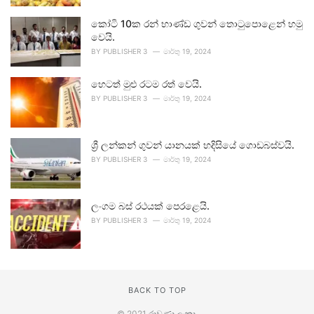
කෝටි 10ක රන් භාණ්ඩ ගුවන් තොටුපොළෙන් හමු
වෙයි.
BY
PUBLISHER 3
මාර්තු 19, 2024
හෙටත් මුළු රටම රත් වෙයි.
BY
PUBLISHER 3
මාර්තු 19, 2024
ශ්‍රී ලන්කන් ගුවන් යානයක් හදිසියේ ගොඩබස්වයි.
BY
PUBLISHER 3
මාර්තු 19, 2024
ලංගම බස් රථයක් පෙරළෙයි.
BY
PUBLISHER 3
මාර්තු 19, 2024
BACK TO TOP
© 2021
රාවණා ලංකා
.