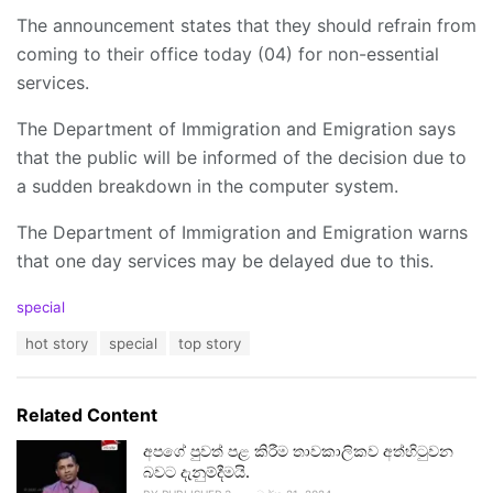
The announcement states that they should refrain from
coming to their office today (04) for non-essential
services.
The Department of Immigration and Emigration says
that the public will be informed of the decision due to
a sudden breakdown in the computer system.
The Department of Immigration and Emigration warns
that one day services may be delayed due to this.
C
special
a
T
hot story
special
top story
t
a
e
g
g
s
o
Related Content
:
r
i
අපගේ පුවත් පළ කිරීම තාවකාලිකව අත්හිටුවන
e
බවට දැනුම්දීමයි.
s