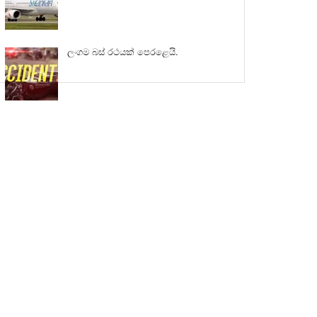
ලංගම බස් රථයක් පෙරළෙයි.