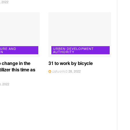
 2022
TURE AND
URBEN DEVELOPMENT
ON
AUTHORITY
o change in the
31 to work by bicycle
tilizer this time as
ඔක්තෝබර් 28, 2022
, 2022