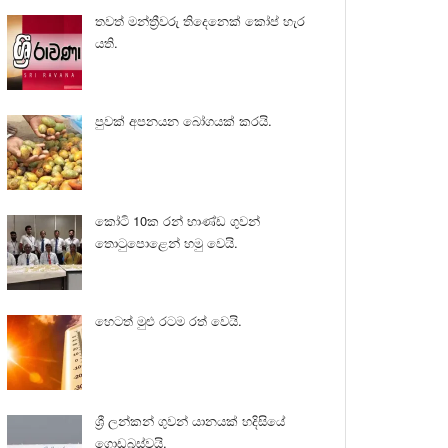
තවත් මන්ත්‍රීවරු තිදෙනෙක් කෝප් හැර
යති.
පුවක් අපනයන බෝගයක් කරයි.
කෝටි 10ක රන් භාණ්ඩ ගුවන්
තොටුපොළෙන් හමු වෙයි.
හෙටත් මුළු රටම රත් වෙයි.
ශ්‍රී ලන්කන් ගුවන් යානයක් හදිසියේ
ගොඩබස්වයි.