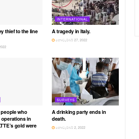
INTERNATIONAL
y thief to the line
A tragedy in Italy.
නොවැම්බර් 27, 2022
2022
SURVEYS
f people who
A drinking party ends in
operations in
death.
LTTE’s gold were
නොවැම්බර් 2, 2022