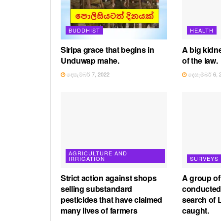
BUDDHIST
HEALTH
Siripa grace that begins in
A big kidne
Unduwap mahe.
of the law.
දෙසැම්බර් 7, 2022
දෙසැම්බර් 6, 
AGRICULTURE AND
IRRIGATION
SURVEYS
Strict action against shops
A group o
selling substandard
conducted 
pesticides that have claimed
search of 
many lives of farmers
caught.