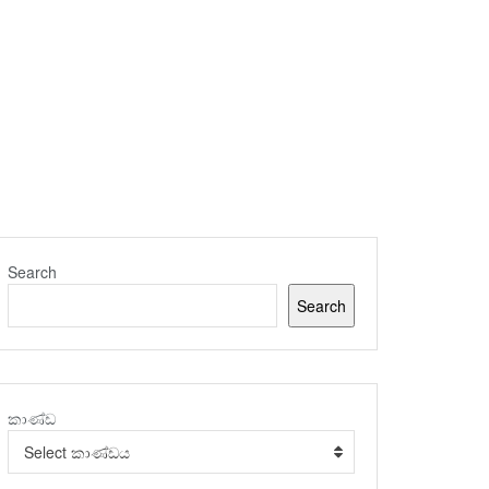
Search
Search
කාණ්ඩ
Select කාණ්ඩය