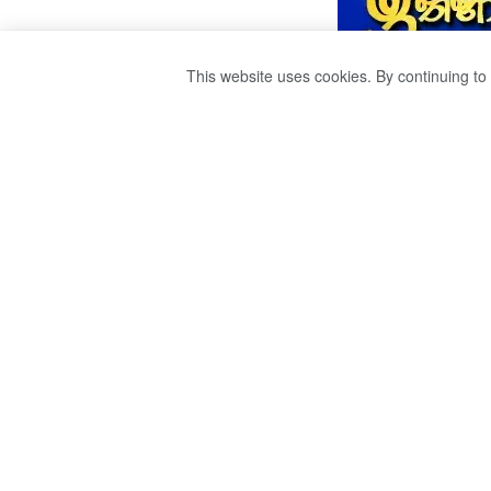
This website uses cookies. By continuing to 
සුඛෝපභෝගී වාහ
පුද්ගලයෙක් නීතිය
by
Ravana
වසර 4ක් ago