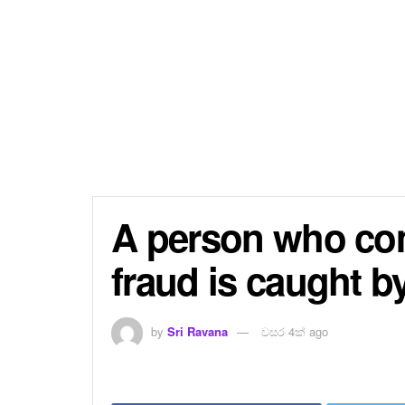
A person who com
fraud is caught by
by
Sri Ravana
වසර 4ක් ago