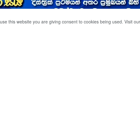
use this website you are giving consent to cookies being used. Visit ou
න වංචාවක් කල
ේ රැහැනට හසු වේ.
0