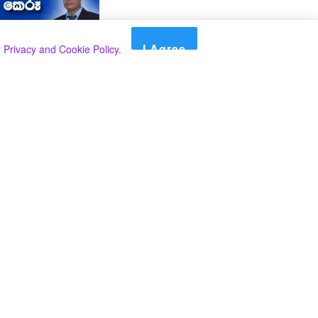
I Agree
r
Privacy and Cookie Policy
.
Search
Search
කාණ්ඩ
Select කාණ්ඩය
අපගේ පුවත් පළ කිරීම තාවකාලිකව අත්හිටුවන බවට
දැනුම්දීමයි.
අපගේ පුවත් පළ කිරීම තාවකාලිකව අත්හිටුවන බවට