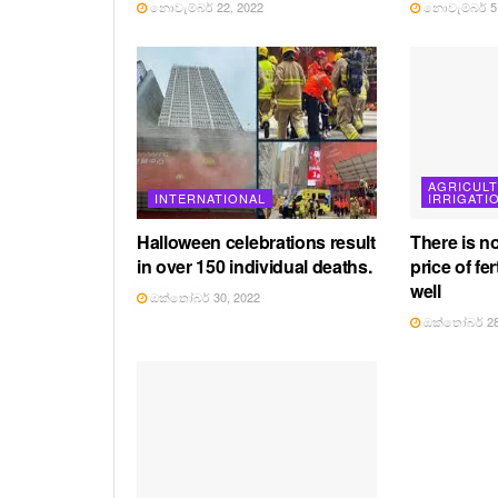
නොවැම්බර් 22, 2022
නොවැම්බර් 5,
AGRICUL
INTERNATIONAL
IRRIGATI
Halloween celebrations result
There is n
in over 150 individual deaths.
price of fer
well
ඔක්තෝබර් 30, 2022
ඔක්තෝබර් 28