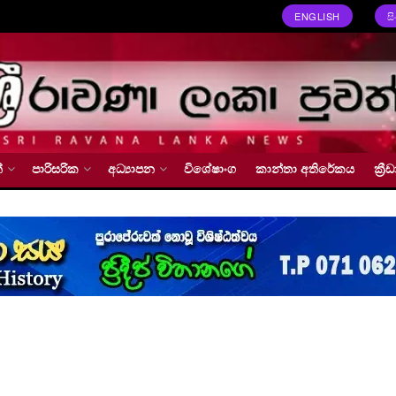
ENGLISH
ස
්
පාරිසරික
අධ්‍යාපන
විශේෂාංග
කාන්තා අතිරේකය
ක්‍