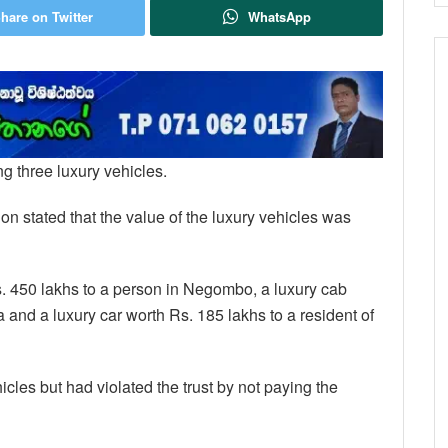
hare on Twitter
WhatsApp
ng three luxury vehicles.
 stated that the value of the luxury vehicles was
s. 450 lakhs to a person in Negombo, a luxury cab
a and a luxury car worth Rs. 185 lakhs to a resident of
icles but had violated the trust by not paying the