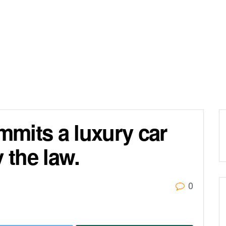
mits a luxury car
 the law.
0