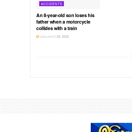
ACCIDENTS
An 8-year-old son loses his
father when a motorcycle
collides with a train
ඔක්තෝබර් 28, 2022