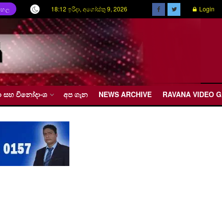
18:12 ඉරිදා, අගෝස්තු 9, 2026
Login
ිංහල
රීඩා සහ විනෝදාංශ
අප ගැන
NEWS ARCHIVE
RAVANA VIDEO 