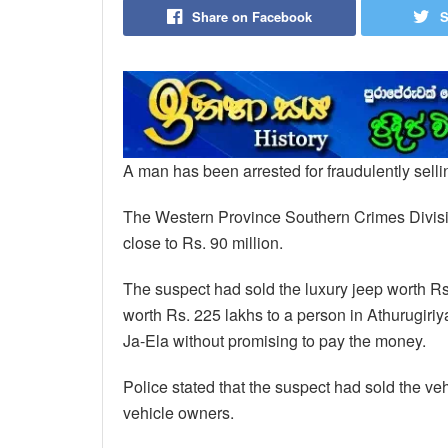
Share on Facebook
S
A man has been arrested for fraudulently selli
The Western Province Southern Crimes Division
close to Rs. 90 million.
The suspect had sold the luxury jeep worth R
worth Rs. 225 lakhs to a person in Athurugiriy
Ja-Ela without promising to pay the money.
Police stated that the suspect had sold the veh
vehicle owners.