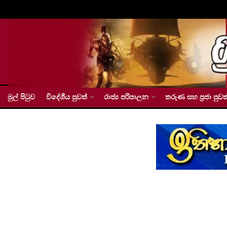
මුල් පිටුව
විදේශීය පුවත්
රාජ්‍ය පරිපාලන
තරුණ සහ ප්‍රජා පුවත