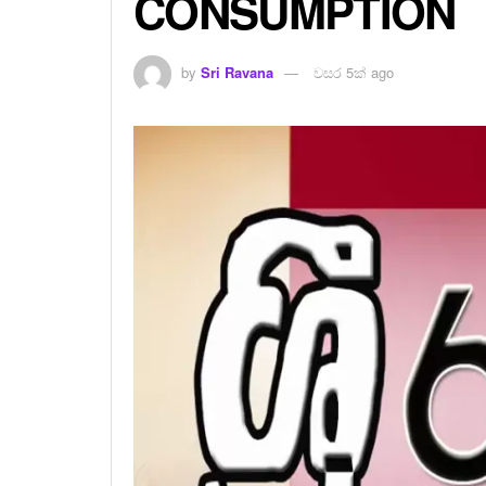
CONSUMPTION
by
Sri Ravana
වසර 5ක් ago