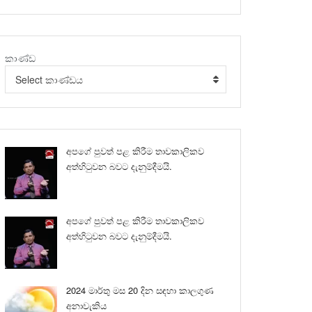
කාණ්ඩ
Select කාණ්ඩය
අපගේ පුවත් පළ කිරීම තාවකාලිකව
අත්හිටුවන බවට දැනුම්දීමයි.
අපගේ පුවත් පළ කිරීම තාවකාලිකව
අත්හිටුවන බවට දැනුම්දීමයි.
2024 මාර්තු මස 20 දින සඳහා කාලගුණ
අනාවැකිය