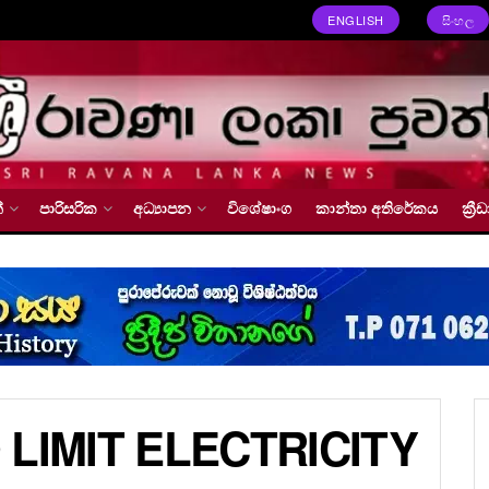
ENGLISH
සිංහල
්
පාරිසරික
අධ්‍යාපන
විශේෂාංග
කාන්තා අතිරේකය
ක්‍
LIMIT ELECTRICITY