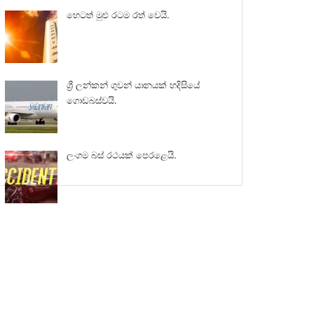
හෙටත් මුළු රටම රත් වෙයි.
ශ්‍රී ලන්කන් ගුවන් යානයක් හදිසියේ
ගොඩබස්වයි.
ලංගම බස් රථයක් පෙරළෙයි.