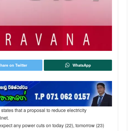
hare on Twitter
WhatsApp
ates that a proposal to reduce electricity
inet.
 expect any power cuts on today (22), tomorrow (23)