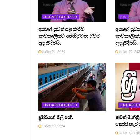
UNCATEGORIZED
ප්‍රජා
අපගේ පුවත් පළ කිරීම
අපගේ පුවත්
තාවකාලිකව අත්හිටුවන බවට
තාවකාලිකව
දැනුම්දීමයි.
දැනුම්දීමයි.
මාර්තු 21, 2024
මාර්තු 20, 20
UNCATEGORIZED
UNCATEG
දුම්රියක් පීලි පනී.
තවත් මන්ත්‍
කෝප් හැර ය
මාර්තු 19, 2024
මාර්තු 19, 20