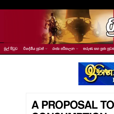
මුල් පිටුව
විදේශීය පුවත්
රාජ්‍ය පරිපාලන
තරුණ සහ ප්‍රජා පුවත
A PROPOSAL TO 