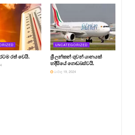
ORIZED
UNCATEGORIZED
 රටම රත් වෙයි.
ශ්‍රී ලන්කන් ගුවන් යානයක්
හදිසියේ ගොඩබස්වයි.
24
මාර්තු 19, 2024