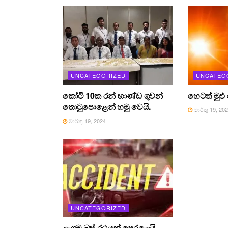
UNCATEGORIZED
UNCATEG
කෝටි 10ක රන් භාණ්ඩ ගුවන්
හෙටත් මුළු
තොටුපොළෙන් හමු වෙයි.
මාර්තු 19, 20
මාර්තු 19, 2024
UNCATEGORIZED
ලංගම බස් රථයක් පෙරළෙයි.