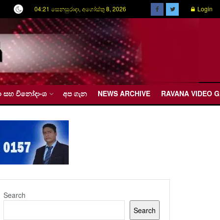
04:21 සෙනසුරාදා, අගෝස්තු 8, 2026
Login
රීඩා සහ විනෝදාංශ
අප ගැන
NEWS ARCHIVE
RAVANA VIDEO 
Search
Search