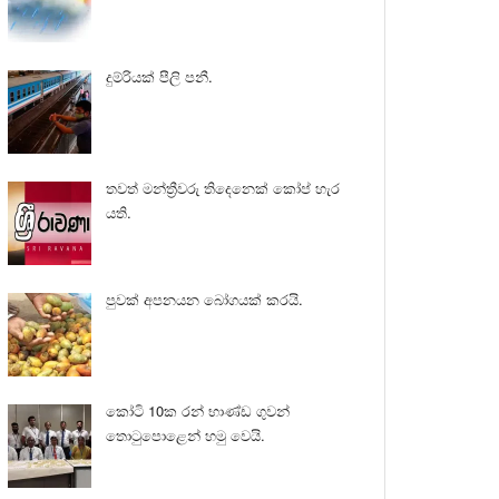
දුම්රියක් පීලි පනී.
තවත් මන්ත්‍රීවරු තිදෙනෙක් කෝප් හැර
යති.
පුවක් අපනයන බෝගයක් කරයි.
කෝටි 10ක රන් භාණ්ඩ ගුවන්
තොටුපොළෙන් හමු වෙයි.