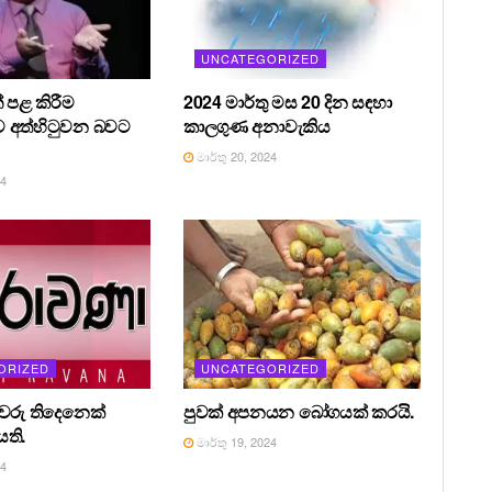
UNCATEGORIZED
 පළ කිරීම
2024 මාර්තු මස 20 දින සඳහා
 අත්හිටුවන බවට
කාලගුණ අනාවැකිය
මාර්තු 20, 2024
24
ORIZED
UNCATEGORIZED
රීවරු තිදෙනෙක්
පුවක් අපනයන බෝගයක් කරයි.
ති.
මාර්තු 19, 2024
24