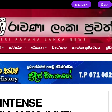
ENGLISH
සිංහල
්
පාරිසරික
අධ්‍යාපන
විශේෂාංග
කාන්තා අතිරේකය
ක්‍
 INTENSE