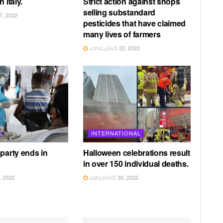
 Italy.
Strict action against shops
selling substandard
, 2022
pesticides that have claimed
many lives of farmers
නොවැම්බර් 22, 2022
INTERNATIONAL
 party ends in
Halloween celebrations result
in over 150 individual deaths.
 2022
ඔක්තෝබර් 30, 2022