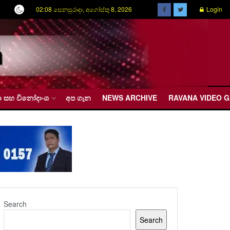
02:08 සෙනසුරාදා, අගෝස්තු 8, 2026
Login
රීඩා සහ විනෝදාංශ
අප ගැන
NEWS ARCHIVE
RAVANA VIDEO 
Search
Search