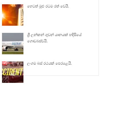
හෙටත් මුළු රටම රත් වෙයි.
ශ්‍රී ලන්කන් ගුවන් යානයක් හදිසියේ
ගොඩබස්වයි.
ලංගම බස් රථයක් පෙරළෙයි.