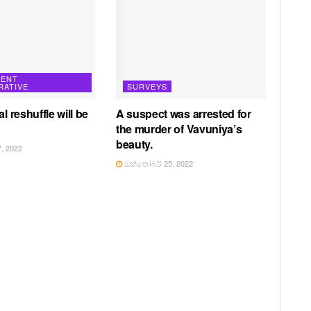
ENT
RATIVE
SURVEYS
al reshuffle will be
A suspect was arrested for
the murder of Vavuniya’s
beauty.
, 2022
ඔක්තෝබර් 25, 2022