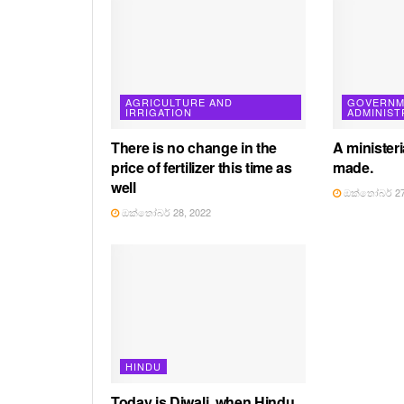
AGRICULTURE AND
GOVERNM
IRRIGATION
ADMINIST
There is no change in the
A ministeri
price of fertilizer this time as
made.
well
ඔක්තෝබර් 27
ඔක්තෝබර් 28, 2022
HINDU
Today is Diwali, when Hindu