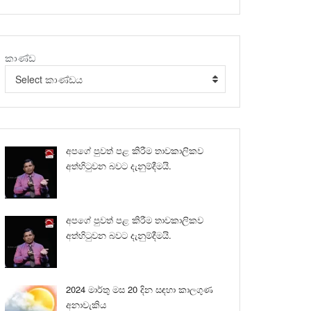
කාණ්ඩ
Select කාණ්ඩය
අපගේ පුවත් පළ කිරීම තාවකාලිකව
අත්හිටුවන බවට දැනුම්දීමයි.
අපගේ පුවත් පළ කිරීම තාවකාලිකව
අත්හිටුවන බවට දැනුම්දීමයි.
2024 මාර්තු මස 20 දින සඳහා කාලගුණ
අනාවැකිය