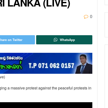
I LANKA (LIVE)
0
hare on Twitter
WhatsApp
ive)
ging a massive protest against the peaceful protests in