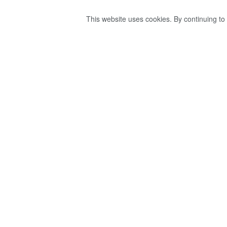
This website uses cookies. By continuing to 
අරලිය ගහ මන්දිරය
ගෝඨා ගෝ ගමට යති
by
Sri Ravana
වසර 4ක් ago