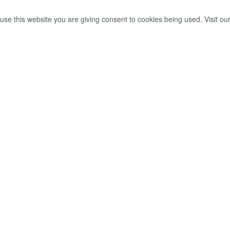
use this website you are giving consent to cookies being used. Visit ou
 උණුසුම් වෙමින්
 ( සජීවීව)
0