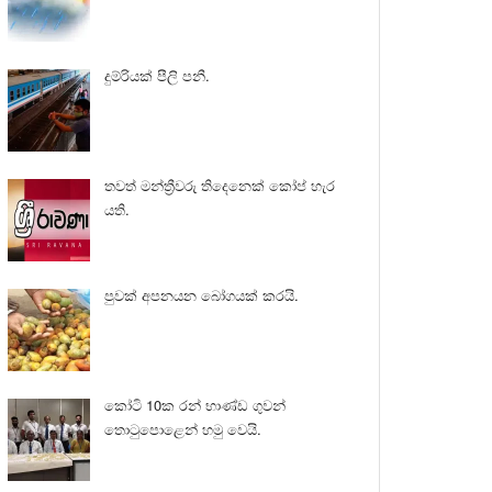
දුම්රියක් පීලි පනී.
තවත් මන්ත්‍රීවරු තිදෙනෙක් කෝප් හැර
යති.
පුවක් අපනයන බෝගයක් කරයි.
කෝටි 10ක රන් භාණ්ඩ ගුවන්
තොටුපොළෙන් හමු වෙයි.