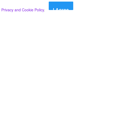
I Agree
r
Privacy and Cookie Policy
.
Search
Search
කාණ්ඩ
Select කාණ්ඩය
අපගේ පුවත් පළ කිරීම තාවකාලිකව අත්හිටුවන බවට
දැනුම්දීමයි.
අපගේ පුවත් පළ කිරීම තාවකාලිකව අත්හිටුවන බවට
දැනුම්දීමයි.