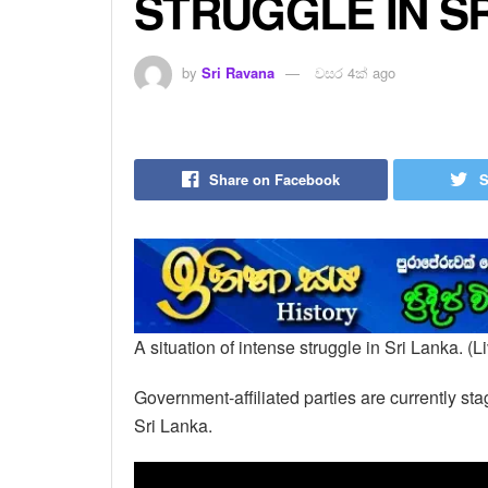
STRUGGLE IN SR
by
Sri Ravana
වසර 4ක් ago
Share on Facebook
S
A situation of intense struggle in Sri Lanka. (L
Government-affiliated parties are currently sta
Sri Lanka.