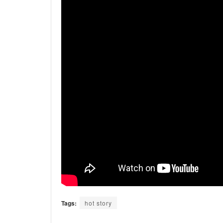
Tags:
hot story