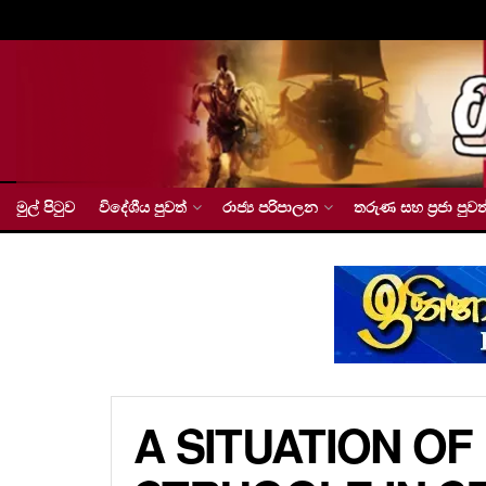
මුල් පිටුව
විදේශීය පුවත්
රාජ්‍ය පරිපාලන
තරුණ සහ ප්‍රජා පුවත
A SITUATION OF