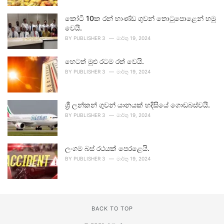
කෝටි 10ක රන් භාණ්ඩ ගුවන් තොටුපොළෙන් හමු
වෙයි.
BY
PUBLISHER 3
මාර්තු 19, 2024
හෙටත් මුළු රටම රත් වෙයි.
BY
PUBLISHER 3
මාර්තු 19, 2024
ශ්‍රී ලන්කන් ගුවන් යානයක් හදිසියේ ගොඩබස්වයි.
BY
PUBLISHER 3
මාර්තු 19, 2024
ලංගම බස් රථයක් පෙරළෙයි.
BY
PUBLISHER 3
මාර්තු 19, 2024
BACK TO TOP