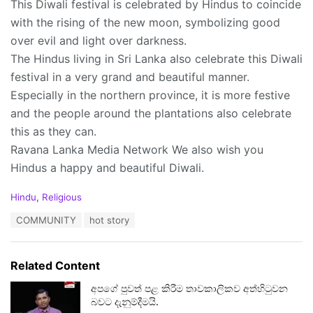
This Diwali festival is celebrated by Hindus to coincide
with the rising of the new moon, symbolizing good
over evil and light over darkness.
The Hindus living in Sri Lanka also celebrate this Diwali
festival in a very grand and beautiful manner.
Especially in the northern province, it is more festive
and the people around the plantations also celebrate
this as they can.
Ravana Lanka Media Network We also wish you
Hindus a happy and beautiful Diwali.
C
Hindu
,
Religious
a
T
COMMUNITY
hot story
t
a
e
g
g
s
o
Related Content
:
r
i
අපගේ පුවත් පළ කිරීම තාවකාලිකව අත්හිටුවන
e
බවට දැනුම්දීමයි.
s