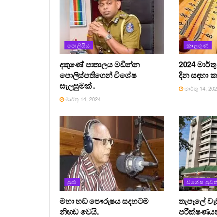
පොලිසිය
කාලගුණ
දකුණේ පාතාලය මඩින්න
2024 මාර්ත
පොලිස්පතිගෙන් විශේෂ
දින සඳහා 
සැලසුමක් .
මාර්තු 14, 20
මාර්තු 14, 2024
ප්‍රජා
විශේෂ පුවත
මහා හඩ පෞරුෂය සදහටම
තැපෑලේ ව
නිහඬ වෙයි.
පරීක්ෂණයක