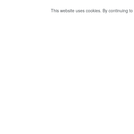
This website uses cookies. By continuing to 
කුකුළු මස් සහ බිත
දැනුම්දීමක්.
by
publisher 1
වසර 3ක් ago