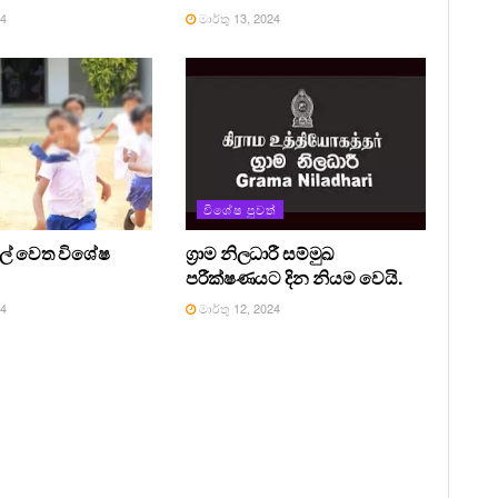
24
මාර්තු 13, 2024
විශේෂ පුවත්
සල් වෙත විශේෂ
ග්‍රාම නිලධාරී සම්මුඛ
පරීක්ෂණයට දින නියම වෙයි.
24
මාර්තු 12, 2024