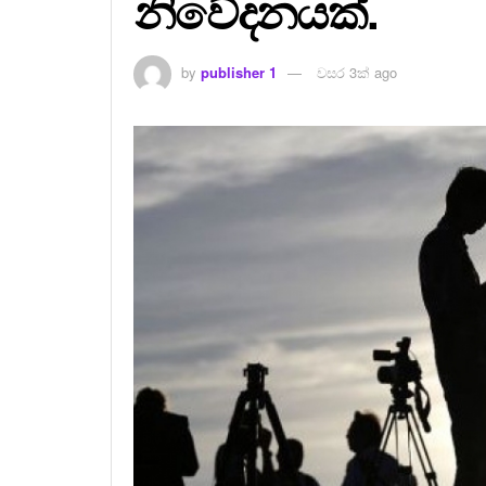
නිවේදනයක්.
by
publisher 1
වසර 3ක් ago