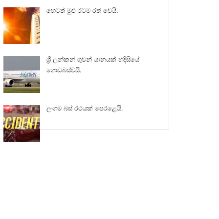
හෙටත් මුළු රටම රත් වෙයි.
ශ්‍රී ලන්කන් ගුවන් යානයක් හදිසියේ
ගොඩබස්වයි.
ලංගම බස් රථයක් පෙරළෙයි.