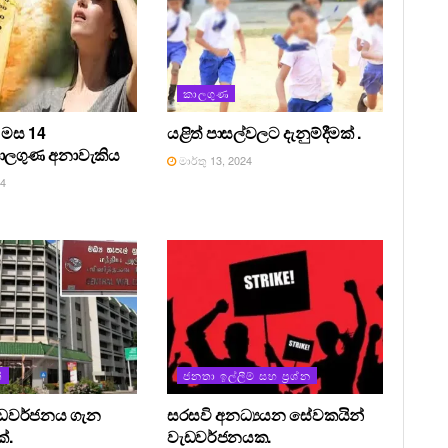
කාලගුණ
ු මස 14
යළිත් පාසල්වලට දැනුම්දීමක් .
කාලගුණ අනාවැකිය
මාර්තු 13, 2024
24
්
ජනතා ඉල්ලීම් සහ ප්‍රශ්න
ැඩවර්ජනය ගැන
සරසවි අනධ්‍යයන සේවකයින්
්.
වැඩවර්ජනයක.