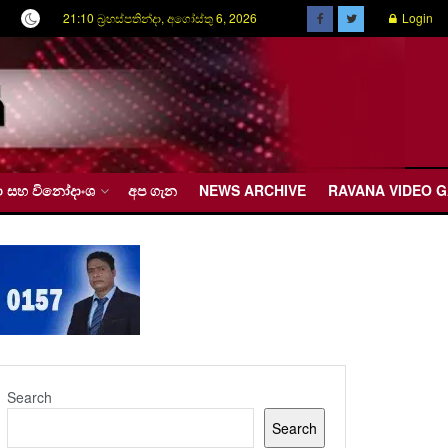
21:10 බ්‍රහස්පතින්දා, අගෝස්තු 6, 2026
Login
රීඩා සහ විනෝදාංශ
අප ගැන
NEWS ARCHIVE
RAVANA VIDEO 
Search
Search