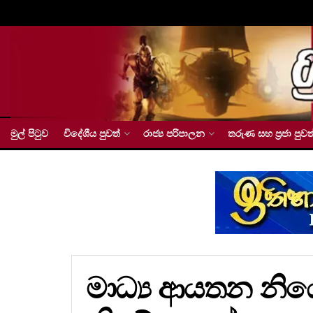
මුල් පිටුව
විදේශීය පුවත්
රාජ්‍ය පරිපාලන
තරුණ සහ ප්‍රජා පුවත
මාධ්‍ය ආයතන නිය