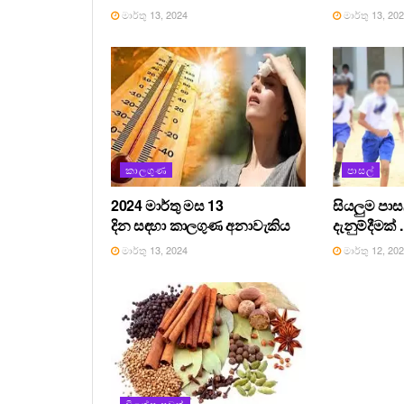
මාර්තු 13, 2024
මාර්තු 13, 20
කාලගුණ
පාසල්
2024 මාර්තු මස 13
සියලුම පා
දින සඳහා කාලගුණ අනාවැකිය
දැනුම්දීමක් .
මාර්තු 13, 2024
මාර්තු 12, 20