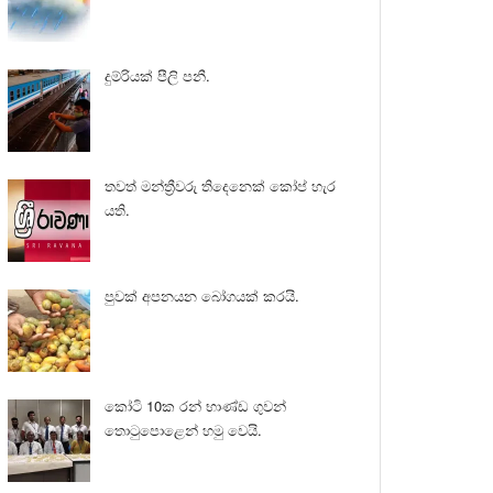
දුම්රියක් පීලි පනී.
තවත් මන්ත්‍රීවරු තිදෙනෙක් කෝප් හැර
යති.
පුවක් අපනයන බෝගයක් කරයි.
කෝටි 10ක රන් භාණ්ඩ ගුවන්
තොටුපොළෙන් හමු වෙයි.