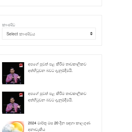
කාණ්ඩ
Select කාණ්ඩය
අපගේ පුවත් පළ කිරීම තාවකාලිකව
අත්හිටුවන බවට දැනුම්දීමයි.
අපගේ පුවත් පළ කිරීම තාවකාලිකව
අත්හිටුවන බවට දැනුම්දීමයි.
2024 මාර්තු මස 20 දින සඳහා කාලගුණ
අනාවැකිය