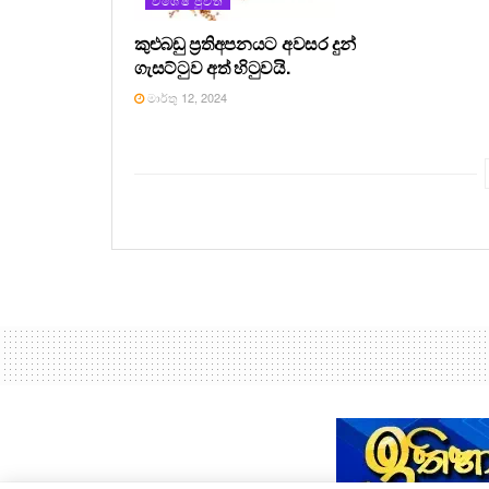
විශේෂ පුවත්
කුළුබඩු ප්‍රතිඅපනයට අවසර දුන්
ගැසට්ටුව අත් හිටුවයි.
මාර්තු 12, 2024