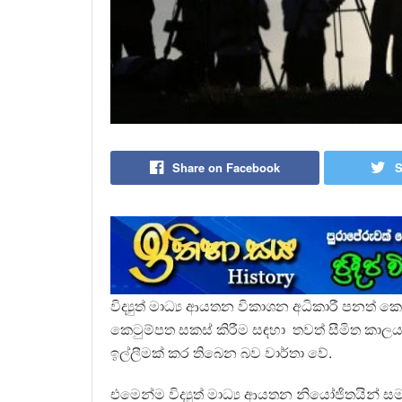
Share on Facebook
S
විද්‍යුත් මාධ්‍ය ආයතන විකාශන අධිකාරී පනත් කෙ
කෙටුම්පත සකස් කිරීම සඳහා තවත් සීමිත කාලයක
ඉල්ලීමක් කර තිබෙන බව වාර්තා වේ.
එමෙන්ම විද්‍යුත් මාධ්‍ය ආයතන නියෝජිතයින් 