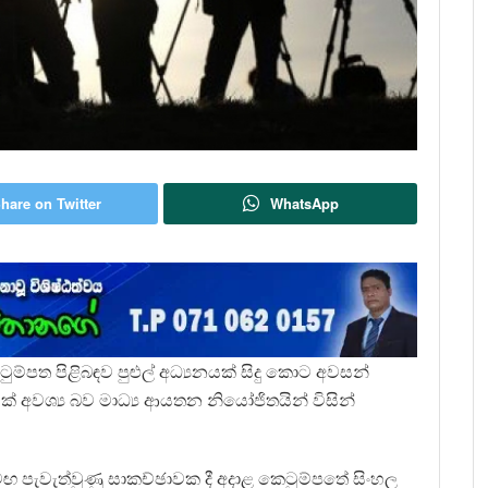
hare on Twitter
WhatsApp
ටුම්පත පිළිබඳව පුළුල් අධ්‍යනයක් සිදු කොට අවසන්
් අවශ්‍ය බව මාධ්‍ය ආයතන නියෝජිතයින් විසින්
සමඟ පැවැත්වුණු සාකච්ඡාවක දී අදාළ කෙටුම්පතේ සිංහල