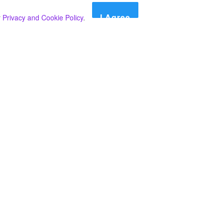
I Agree
r
Privacy and Cookie Policy
.
Search
Search
කාණ්ඩ
Select කාණ්ඩය
අපගේ පුවත් පළ කිරීම තාවකාලිකව අත්හිටුවන බවට
දැනුම්දීමයි.
අපගේ පුවත් පළ කිරීම තාවකාලිකව අත්හිටුවන බවට
දැනුම්දීමයි.