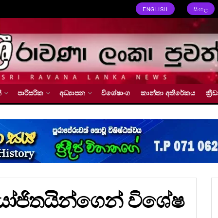
ENGLISH
සිංහල
්
පාරිසරික
අධ්‍යාපන
විශේෂාංග
කාන්තා අතිරේකය
ක්‍
ෝජිතයින්ගෙන් විශේෂ