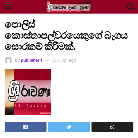
පොලිස්
කොස්තාපල්වරයෙකුගේ බෑගය
සොරකම් කිරීමක්.
by
publisher 1
වසර 3ක් ago