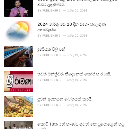
බවට දැනුම්දීමයි.
BY
PUBLISHER 3
මාර්තු 20, 2024
2024 මාර්තු මස 20 දින සඳහා කාලගුණ
අනාවැකිය
BY
PUBLISHER 3
මාර්තු 20, 2024
දුම්රියක් පීලි පනී.
BY
PUBLISHER 3
මාර්තු 19, 2024
තවත් මන්ත්‍රීවරු තිදෙනෙක් කෝප් හැර යති.
BY
PUBLISHER 3
මාර්තු 19, 2024
පුවක් අපනයන බෝගයක් කරයි.
BY
PUBLISHER 3
මාර්තු 19, 2024
කෝටි 10ක රන් භාණ්ඩ ගුවන් තොටුපොළෙන් හමු