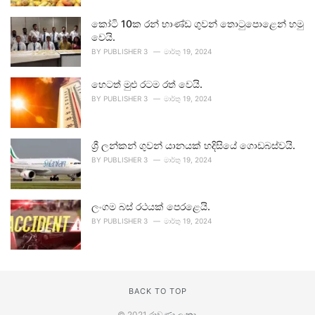
කෝටි 10ක රන් භාණ්ඩ ගුවන් තොටුපොළෙන් හමු
වෙයි.
BY
PUBLISHER 3
මාර්තු 19, 2024
හෙටත් මුළු රටම රත් වෙයි.
BY
PUBLISHER 3
මාර්තු 19, 2024
ශ්‍රී ලන්කන් ගුවන් යානයක් හදිසියේ ගොඩබස්වයි.
BY
PUBLISHER 3
මාර්තු 19, 2024
ලංගම බස් රථයක් පෙරළෙයි.
BY
PUBLISHER 3
මාර්තු 19, 2024
BACK TO TOP
© 2021
රාවණා ලංකා
.