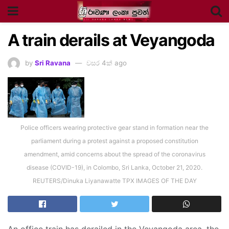
A train derails at Veyangoda
by
Sri Ravana
වසර 4ක් ago
Police officers wearing protective gear stand in formation near the
parliament during a protest against a proposed constitution
amendment, amid concerns about the spread of the coronavirus
disease (COVID-19), in Colombo, Sri Lanka, October 21, 2020.
REUTERS/Dinuka Liyanawatte TPX IMAGES OF THE DAY