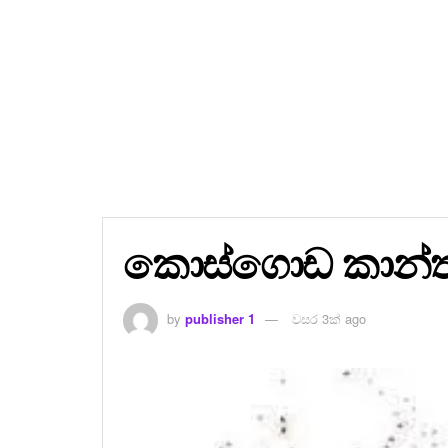
කොස්ගොඩ කාන්ත
by
publisher 1
වසර 3ක් ago