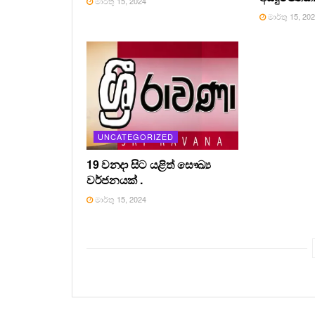
මාර්තු 15, 2024
මාර්තු 15, 20
UNCATEGORIZED
19 වනදා සිට යළිත් සෞඛ්‍ය
වර්ජනයක් .
මාර්තු 15, 2024