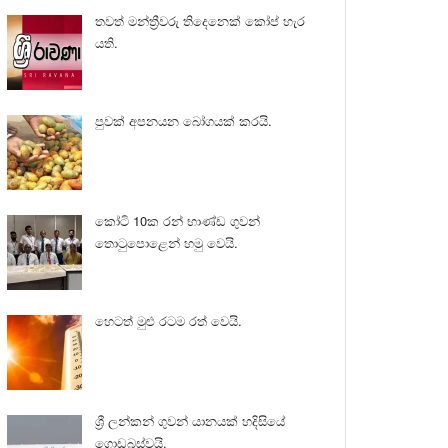
තවත් මන්ත්‍රීවරු තිදෙනෙක් කෝප් හැර
යති.
පුවක් අපනයන බෝගයක් කරයි.
කෝටි 10ක රන් භාණ්ඩ ගුවන්
තොටුපොළෙන් හමු වෙයි.
හෙටත් මුළු රටම රත් වෙයි.
ශ්‍රී ලන්කන් ගුවන් යානයක් හදිසියේ
ගොඩබස්වයි.