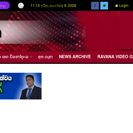
11:13 ඉරිදා, අගෝස්තු 9, 2026
Login
ිංහල
රීඩා සහ විනෝදාංශ
අප ගැන
NEWS ARCHIVE
RAVANA VIDEO 