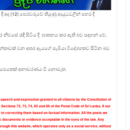
 අද (12) පෙරවරුවේ තියුණු ආයුධවලින් පහර දී
 නිවසේ රැඳී සිටිය දී ඝාතනය කර ඇති බව සඳහන් වේ.
ාන්තාවක් වන අතර ඇයගේ සැමියා විදේශගතව සිටින බව
න්න මෙතෙක් අනාවරණය වී නොමැත.
 speech and expression granted to all citizens by the Constitution of
Sections 72, 73, 74, 85 and 86 of the Penal Code of Sri Lanka. If our
o correcting them based on factual information. All the posts we
tic documents or evidence acceptable in the eyes of the law. Any
rough this website, which operates only as a social service, without