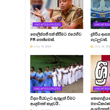
UNCATEGORIZED
UNCATEG
පොලිස්පති පත් කිරීමට එරෙහිව
දුම්රිය ආස
FR පෙත්සමක්.
ගැටලුවක්.
මාර්තු 16, 2024
මාර්තු 16, 20
UNCATEGORIZED
UNCATEG
විද්‍යා පීඨවලට ඇතුළත් වීමට
කෙහෙළියග
අයදුම්පත් කැදවයි .
මහාධිකර
අයදුම්පතක්