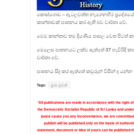
කොස්ගොඩ – ඇටලවත්ත නැගෙනහිර ප්‍රදේශයේ දී
කාන්තාවක් ඝාතනය කර ඇති බව වාර්තා වේ.
මෙම කාන්තාව තම දියණිය පාසල වෙත පිටත් කර
මෙලෙස ඝාතනයට ලක්ව ඇත්තේ 37 හැවිරිදි ක
වාර්තා වේ.
ඝාතනය සිදු කර ඇත්තේ කවුරුන් විසින් ද ය
Tags:
ප්‍රජා පුවත්
“All publications are made in accordance with the right of
the Democratic Socialist Republic of Sri Lanka and under 
posts cause you any inconvenience, we are committed t
publish will be published only on the basis of authen
statement, document or idea of yours can be published th