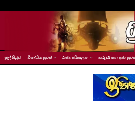
මුල් පිටුව
විදේශීය පුවත්
රාජ්‍ය පරිපාලන
තරුණ සහ ප්‍රජා පුවත