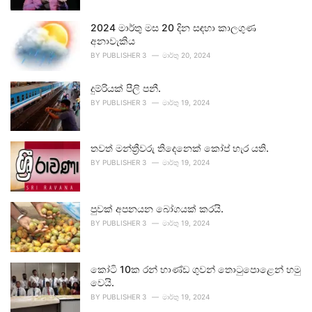
2024 මාර්තු මස 20 දින සඳහා කාලගුණ
අනාවැකිය
BY
PUBLISHER 3
මාර්තු 20, 2024
දුම්රියක් පීලි පනී.
BY
PUBLISHER 3
මාර්තු 19, 2024
තවත් මන්ත්‍රීවරු තිදෙනෙක් කෝප් හැර යති.
BY
PUBLISHER 3
මාර්තු 19, 2024
පුවක් අපනයන බෝගයක් කරයි.
BY
PUBLISHER 3
මාර්තු 19, 2024
කෝටි 10ක රන් භාණ්ඩ ගුවන් තොටුපොළෙන් හමු
වෙයි.
BY
PUBLISHER 3
මාර්තු 19, 2024