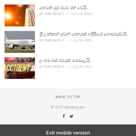
හෙටත් මුළු රටම රත් වෙයි.
BY
PUBLISHER 3
මාර්තු 19, 2024
ශ්‍රී ලන්කන් ගුවන් යානයක් හදිසියේ ගොඩබස්වයි.
BY
PUBLISHER 3
මාර්තු 19, 2024
ලංගම බස් රථයක් පෙරළෙයි.
BY
PUBLISHER 3
මාර්තු 19, 2024
BACK TO TOP
© 2021
රාවණා ලංකා
.
Exit mobile version