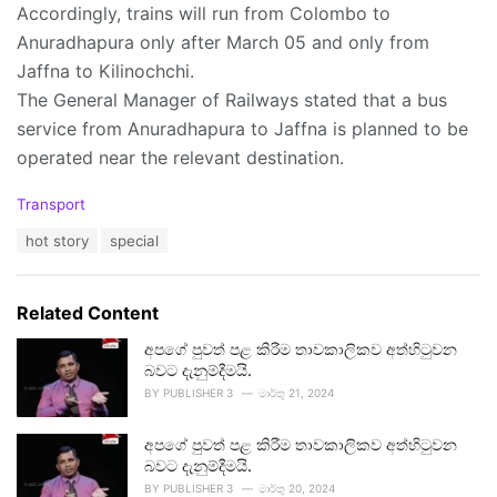
Accordingly, trains will run from Colombo to
Anuradhapura only after March 05 and only from
Jaffna to Kilinochchi.
The General Manager of Railways stated that a bus
service from Anuradhapura to Jaffna is planned to be
operated near the relevant destination.
C
Transport
a
T
hot story
special
t
a
e
g
g
s
o
Related Content
:
r
i
අපගේ පුවත් පළ කිරීම තාවකාලිකව අත්හිටුවන
e
බවට දැනුම්දීමයි.
s
BY
PUBLISHER 3
මාර්තු 21, 2024
:
අපගේ පුවත් පළ කිරීම තාවකාලිකව අත්හිටුවන
බවට දැනුම්දීමයි.
BY
PUBLISHER 3
මාර්තු 20, 2024