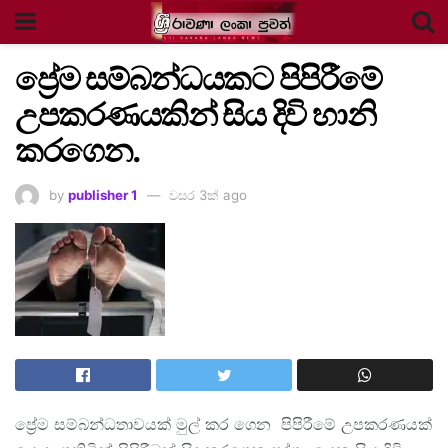
ප්‍රේම සම්බන්ධයකට පිපිරීමේ
උපකරණයකින් සිය දිවි හානි
කරගෙන.
by
publisher 1
වසර 3ක් ago
ප්‍රේම සම්බන්ධතාවයක් මුල් කර ගෙන පිපිරීමේ උපකරණයක්