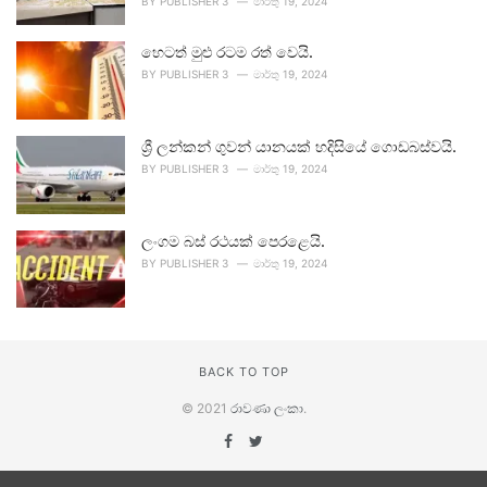
BY
PUBLISHER 3
මාර්තු 19, 2024
හෙටත් මුළු රටම රත් වෙයි.
BY
PUBLISHER 3
මාර්තු 19, 2024
ශ්‍රී ලන්කන් ගුවන් යානයක් හදිසියේ ගොඩබස්වයි.
BY
PUBLISHER 3
මාර්තු 19, 2024
ලංගම බස් රථයක් පෙරළෙයි.
BY
PUBLISHER 3
මාර්තු 19, 2024
BACK TO TOP
© 2021
රාවණා ලංකා
.