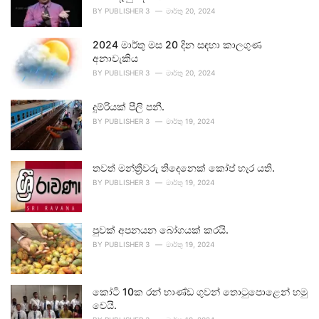
BY
PUBLISHER 3
මාර්තු 20, 2024
2024 මාර්තු මස 20 දින සඳහා කාලගුණ
අනාවැකිය
BY
PUBLISHER 3
මාර්තු 20, 2024
දුම්රියක් පීලි පනී.
BY
PUBLISHER 3
මාර්තු 19, 2024
තවත් මන්ත්‍රීවරු තිදෙනෙක් කෝප් හැර යති.
BY
PUBLISHER 3
මාර්තු 19, 2024
පුවක් අපනයන බෝගයක් කරයි.
BY
PUBLISHER 3
මාර්තු 19, 2024
කෝටි 10ක රන් භාණ්ඩ ගුවන් තොටුපොළෙන් හමු
වෙයි.