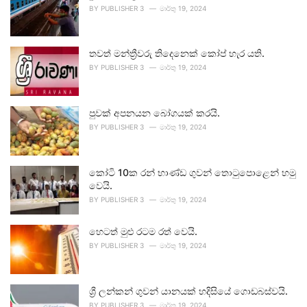
BY
PUBLISHER 3
මාර්තු 19, 2024
තවත් මන්ත්‍රීවරු තිදෙනෙක් කෝප් හැර යති.
BY
PUBLISHER 3
මාර්තු 19, 2024
පුවක් අපනයන බෝගයක් කරයි.
BY
PUBLISHER 3
මාර්තු 19, 2024
කෝටි 10ක රන් භාණ්ඩ ගුවන් තොටුපොළෙන් හමු
වෙයි.
BY
PUBLISHER 3
මාර්තු 19, 2024
හෙටත් මුළු රටම රත් වෙයි.
BY
PUBLISHER 3
මාර්තු 19, 2024
ශ්‍රී ලන්කන් ගුවන් යානයක් හදිසියේ ගොඩබස්වයි.
BY
PUBLISHER 3
මාර්තු 19, 2024