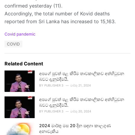
confirmed yesterday (11).
Accordingly, the total number of Kovid deaths
reported from Sri Lanka has increased to 15,163.
C
Covid pandemic
a
T
COVID
t
a
e
g
g
s
o
Related Content
:
r
i
අපගේ පුවත් පළ කිරීම තාවකාලිකව අත්හිටුවන
e
බවට දැනුම්දීමයි.
s
BY
PUBLISHER 3
මාර්තු 21, 2024
:
අපගේ පුවත් පළ කිරීම තාවකාලිකව අත්හිටුවන
බවට දැනුම්දීමයි.
BY
PUBLISHER 3
මාර්තු 20, 2024
2024 මාර්තු මස 20 දින සඳහා කාලගුණ
අනාවැකිය