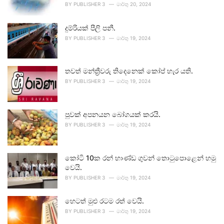
BY
PUBLISHER 3
මාර්තු 20, 2024
දුම්රියක් පීලි පනී.
BY
PUBLISHER 3
මාර්තු 19, 2024
තවත් මන්ත්‍රීවරු තිදෙනෙක් කෝප් හැර යති.
BY
PUBLISHER 3
මාර්තු 19, 2024
පුවක් අපනයන බෝගයක් කරයි.
BY
PUBLISHER 3
මාර්තු 19, 2024
කෝටි 10ක රන් භාණ්ඩ ගුවන් තොටුපොළෙන් හමු
වෙයි.
BY
PUBLISHER 3
මාර්තු 19, 2024
හෙටත් මුළු රටම රත් වෙයි.
BY
PUBLISHER 3
මාර්තු 19, 2024