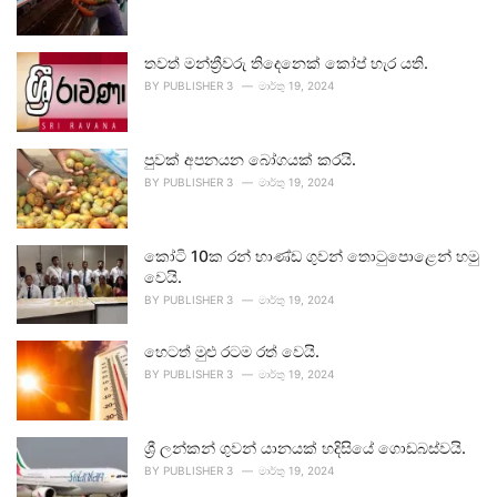
තවත් මන්ත්‍රීවරු තිදෙනෙක් කෝප් හැර යති.
BY
PUBLISHER 3
මාර්තු 19, 2024
පුවක් අපනයන බෝගයක් කරයි.
BY
PUBLISHER 3
මාර්තු 19, 2024
කෝටි 10ක රන් භාණ්ඩ ගුවන් තොටුපොළෙන් හමු
වෙයි.
BY
PUBLISHER 3
මාර්තු 19, 2024
හෙටත් මුළු රටම රත් වෙයි.
BY
PUBLISHER 3
මාර්තු 19, 2024
ශ්‍රී ලන්කන් ගුවන් යානයක් හදිසියේ ගොඩබස්වයි.
BY
PUBLISHER 3
මාර්තු 19, 2024