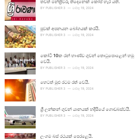
තවත් මන්ත්‍රීවරු තිදෙනෙක් කෝප් හැර යති.
BY
PUBLISHER 3
මාර්තු 19, 2024
පුවක් අපනයන බෝගයක් කරයි.
BY
PUBLISHER 3
මාර්තු 19, 2024
කෝටි 10ක රන් භාණ්ඩ ගුවන් තොටුපොළෙන් හමු
වෙයි.
BY
PUBLISHER 3
මාර්තු 19, 2024
හෙටත් මුළු රටම රත් වෙයි.
BY
PUBLISHER 3
මාර්තු 19, 2024
ශ්‍රී ලන්කන් ගුවන් යානයක් හදිසියේ ගොඩබස්වයි.
BY
PUBLISHER 3
මාර්තු 19, 2024
ලංගම බස් රථයක් පෙරළෙයි.