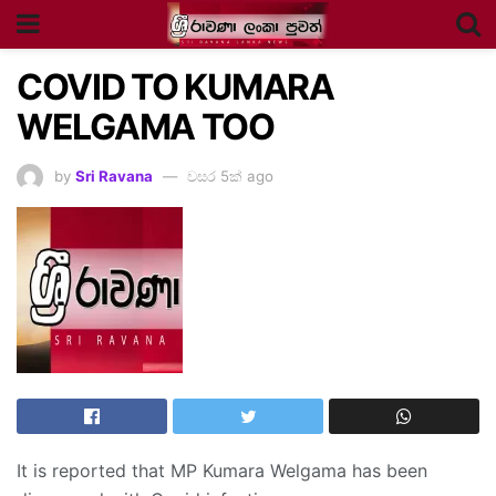
COVID TO KUMARA
WELGAMA TOO
by
Sri Ravana
වසර 5ක් ago
It is reported that MP Kumara Welgama has been