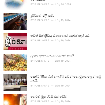
BY
PUBLISHER 3
මාර්තු 20, 2024
දුම්රියක් පීලි පනී.
BY
PUBLISHER 3
මාර්තු 19, 2024
තවත් මන්ත්‍රීවරු තිදෙනෙක් කෝප් හැර යති.
BY
PUBLISHER 3
මාර්තු 19, 2024
පුවක් අපනයන බෝගයක් කරයි.
BY
PUBLISHER 3
මාර්තු 19, 2024
කෝටි 10ක රන් භාණ්ඩ ගුවන් තොටුපොළෙන් හමු
වෙයි.
BY
PUBLISHER 3
මාර්තු 19, 2024
හෙටත් මුළු රටම රත් වෙයි.
BY
PUBLISHER 3
මාර්තු 19, 2024