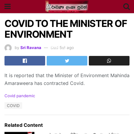
COVID TO THE MINISTER OF
ENVIRONMENT
by
Sri Ravana
වසර 5ක් ago
It is reported that the Minister of Environment Mahinda
Amaraweera has contracted Covid.
C
Covid pandemic
a
T
COVID
t
a
e
g
g
s
o
Related Content
:
r
i