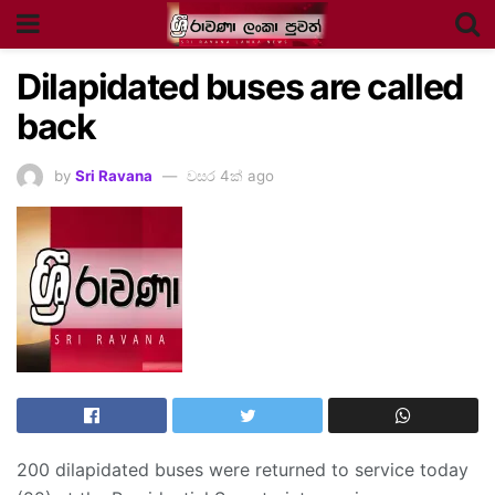
Dilapidated buses are called
back
by
Sri Ravana
වසර 4ක් ago
200 dilapidated buses were returned to service today