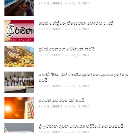
BY
PUBLISHER 3
මාර්තු 19, 2024
තවත් මන්ත්‍රීවරු තිදෙනෙක් කෝප් හැර යති.
BY
PUBLISHER 3
මාර්තු 19, 2024
පුවක් අපනයන බෝගයක් කරයි.
BY
PUBLISHER 3
මාර්තු 19, 2024
කෝටි 10ක රන් භාණ්ඩ ගුවන් තොටුපොළෙන් හමු
වෙයි.
BY
PUBLISHER 3
මාර්තු 19, 2024
හෙටත් මුළු රටම රත් වෙයි.
BY
PUBLISHER 3
මාර්තු 19, 2024
ශ්‍රී ලන්කන් ගුවන් යානයක් හදිසියේ ගොඩබස්වයි.
BY
PUBLISHER 3
මාර්තු 19, 2024