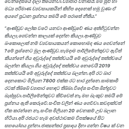
වෙන්දේසියේ දාලා තියෙනවා.ව්‍යාපාර විනාසයි.මම සුළු හා
මධ්‍ය පරිමාණ ව්‍යවසායකයින් කිහිප දෙනෙක් හමු වුණා ඒ
අයගේ ප්‍රධාන ප්‍රශ්නය තමයි මේ පරාතේ නීතිය.”
“ආණ්ඩුව ලෝක වටේ යනවා ආණ්ඩුවේ ණය අත්හිටුවන්න
කියලා
,
ගෙවන්න කාලයක් දෙන්න කියලා.ආණ්ඩුව
බංකොලොත් නම් ව්‍යවසායකයන් කොහොමද ණය ගෙවන්නේ
?
මේ ප්‍රශ්නෙට මුල ආණ්ඩුව.හැමදාම පාර්ලිමේන්තුවට ඇවිත්
කියන්නේ ගිය අවුරුද්දේ තත්ත්වයයි මේ අවුරුද්දේ තත්ත්වයේ
බලන්න කියලා.ගිය අවුරුද්දේ තත්ත්වය නෙවෙයි
2019
තත්ත්වයයි මේ අවුරුද්දේ තත්ත්වය බලන්න.අපි රට බාර
දෙනකොට මිලියන
7800
එක්ක රට භාර දුන්නෙ.සාමකාමී
රටක් තිබ්බේ ව්‍යාපාර හොඳට තිබ්බා.විදේශ සංචිත බින්දුවට
බැස්සුවා.පාර්ලිමේන්තුවට කිව්වෙත් නෑ.මහ බැංකුව තමයි මේ
ප්‍රශ්නය ඇති කෙරුවේ.සංචිත වලින් ණය ගෙව්වා.කවදාක්වත්
ඒක කරන්නෙ නෑ.සංචිත මිලියන
20
වෙනකම් උඩ බලාන
හිටියා.අපි රජයට හැම අවස්ථාවකම විපක්ෂයේ සිට
සහයෝගය දුන්නා.ජාත්‍යන්තර ප්‍රසාදය දිනා ගන්න විෂය ක් වන