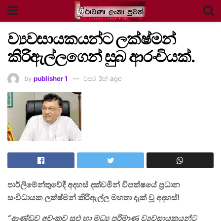
ව්‍යවසායකයන්ට ලක්ෂ්මන්
කිරිඇල්ලගෙන් සුබ ආරංචියක්.
by
publisher 1
වසර 3ක් ago
පාර්ලිමේන්තුවේදී අදහස් දක්වමින් විපක්ෂයේ ප්‍රධාන
සංවිධායක ලක්ෂ්මන් කිරිඇල්ල මහතා දැක් වූ අදහස්!
“ආණ්ඩුව අවංකව සුළු හා මධ්‍ය පරිමාණ ව්‍යවසායකයන්ට