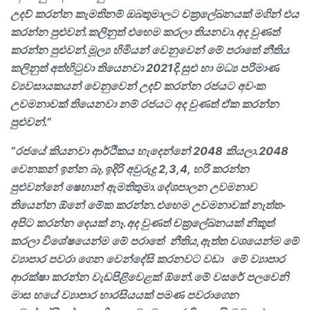
උදව් කරන්න කැමතිනම් ඔබතුමාලට චක්‍රලේඛනයක් මගින් එය
කරන්න පුළුවන්.කලිනුත් එහෙම කරලා තියනවා.අද වුණත්
කරන්න පුළුවන්.මූල්‍ය හිමියන් වෙනුවෙන් මේ පරාතේ නීතිය
කලිනුත් අත්හිටුවා තියෙනවා
2021
දි.සුළු හා මධ්‍ය පරිමාණ
ව්‍යවසායකයන් වෙනුවෙන් උදව් කරන්න රජයට අවංක
උවමනාවක් තියෙනවා නම් රජයට අද වුණත් ඒක කරන්න
පුළුවන්.”
“රජයේ කියනවා ආර්ථිකය හැදෙන්නේ
2048
කියලා.
2048
වෙනකන් ඉන්න බෑ.ඉදිරි අවුරුදු
2,3,4,
හරි කරන්න
පුළුවන්නේ ෂෙහාන් ඇමතිතුමා.දේශපාලන උවමනාව
තියෙන්න ඕනේ මේක කරන්න.එහෙම උවමනාවක් නැත්තං
අපිට කරන්න දෙයක් නෑ.අද වුණත් චක්‍රලේඛනයක් නිකුත්
කරලා විශේෂයෙන්ම මේ පරාතේ නීතිය
,
ඇත්ත වශයෙන්ම මේ
ව්‍යාපාර පවරා ගෙන වෙන්දේසි කරනවට වඩා මේ ව්‍යාපාර
ආරක්ෂා කරන්න වැඩපිළිවෙළක් ඕනේ.මේ වසරේ පලවෙනි
මාස හයේ ව්‍යාපාර හාරසියයක් පමණ පවරාගෙන