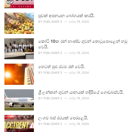
පුවක් අපනයන බෝගයක් කරයි.
BY
PUBLISHER 3
මාර්තු 19, 2024
කෝටි 10ක රන් භාණ්ඩ ගුවන් තොටුපොළෙන් හමු
වෙයි.
BY
PUBLISHER 3
මාර්තු 19, 2024
හෙටත් මුළු රටම රත් වෙයි.
BY
PUBLISHER 3
මාර්තු 19, 2024
ශ්‍රී ලන්කන් ගුවන් යානයක් හදිසියේ ගොඩබස්වයි.
BY
PUBLISHER 3
මාර්තු 19, 2024
ලංගම බස් රථයක් පෙරළෙයි.
BY
PUBLISHER 3
මාර්තු 19, 2024