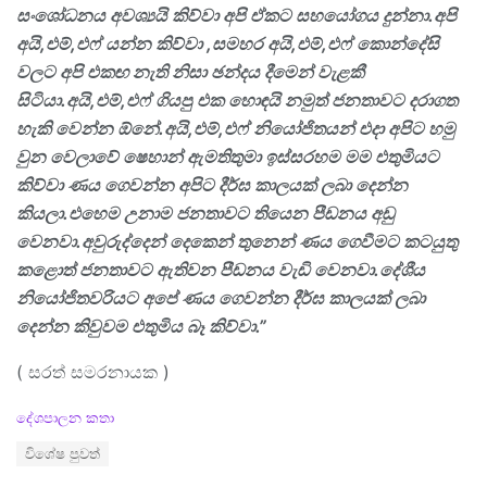
සංශෝධනය අවශ්‍යයි කිව්වා අපි ඒකට සහයෝගය දුන්නා.අපි
අයි
,
එම්
,
එෆ් යන්න කිව්වා
,
සමහර අයි
,
එම්
,
එෆ් කොන්දේසි
වලට අපි එකඟ නැති නිසා ඡන්දය දීමෙන් වැළකී
සිටියා.අයි
,
එම්
,
එෆ් ගියපු එක හොඳයි නමුත් ජනතාවට දරාගත
හැකි වෙන්න ඕනේ.අයි
,
එම්
,
එෆ් නියෝජිතයන් එදා අපිට හමු
වුන වෙලාවේ ෂෙහාන් ඇමතිතුමා ඉස්සරහම මම එතුමියට
කිව්වා ණය ගෙවන්න අපිට දීර්ඝ කාලයක් ලබා දෙන්න
කියලා.එහෙම උනාම ජනතාවට තියෙන පීඩනය අඩු
වෙනවා.අවුරුද්දෙන් දෙකෙන් තුනෙන් ණය ගෙවීමට කටයුතු
කළොත් ජනතාවට ඇතිවන පීඩනය වැඩි වෙනවා.දේශීය
නියෝජිතවරියට අපේ ණය ගෙවන්න දීර්ඝ කාලයක් ලබා
දෙන්න කිවුවම එතුමිය බෑ කිව්වා.”
( සරත් සමරනායක )
C
දේශපාලන කතා
a
T
විශේෂ පුවත්
t
a
e