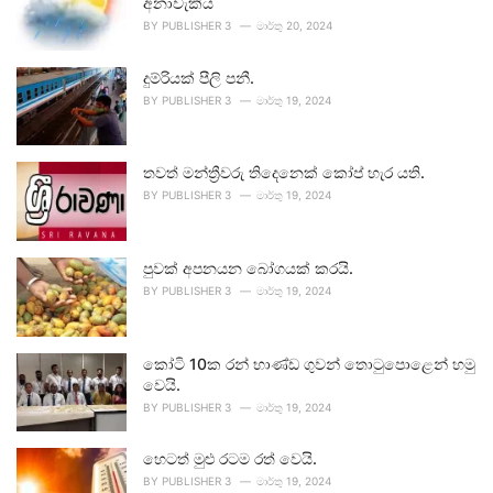
අනාවැකිය
BY
PUBLISHER 3
මාර්තු 20, 2024
දුම්රියක් පීලි පනී.
BY
PUBLISHER 3
මාර්තු 19, 2024
තවත් මන්ත්‍රීවරු තිදෙනෙක් කෝප් හැර යති.
BY
PUBLISHER 3
මාර්තු 19, 2024
පුවක් අපනයන බෝගයක් කරයි.
BY
PUBLISHER 3
මාර්තු 19, 2024
කෝටි 10ක රන් භාණ්ඩ ගුවන් තොටුපොළෙන් හමු
වෙයි.
BY
PUBLISHER 3
මාර්තු 19, 2024
හෙටත් මුළු රටම රත් වෙයි.
BY
PUBLISHER 3
මාර්තු 19, 2024