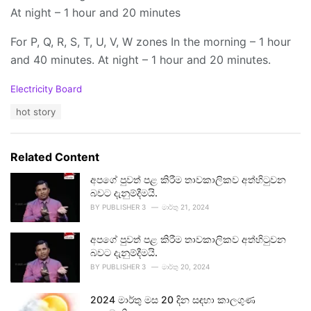
At night – 1 hour and 20 minutes
For P, Q, R, S, T, U, V, W zones In the morning – 1 hour
and 40 minutes. At night – 1 hour and 20 minutes.
C
Electricity Board
a
T
hot story
t
a
e
g
g
s
o
Related Content
:
r
i
අපගේ පුවත් පළ කිරීම තාවකාලිකව අත්හිටුවන
e
බවට දැනුම්දීමයි.
s
BY
PUBLISHER 3
මාර්තු 21, 2024
:
අපගේ පුවත් පළ කිරීම තාවකාලිකව අත්හිටුවන
බවට දැනුම්දීමයි.
BY
PUBLISHER 3
මාර්තු 20, 2024
2024 මාර්තු මස 20 දින සඳහා කාලගුණ