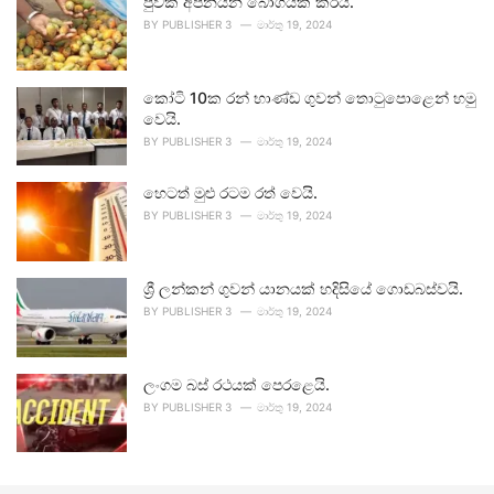
පුවක් අපනයන බෝගයක් කරයි.
BY
PUBLISHER 3
මාර්තු 19, 2024
කෝටි 10ක රන් භාණ්ඩ ගුවන් තොටුපොළෙන් හමු
වෙයි.
BY
PUBLISHER 3
මාර්තු 19, 2024
හෙටත් මුළු රටම රත් වෙයි.
BY
PUBLISHER 3
මාර්තු 19, 2024
ශ්‍රී ලන්කන් ගුවන් යානයක් හදිසියේ ගොඩබස්වයි.
BY
PUBLISHER 3
මාර්තු 19, 2024
ලංගම බස් රථයක් පෙරළෙයි.
BY
PUBLISHER 3
මාර්තු 19, 2024