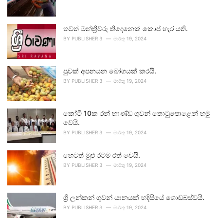
තවත් මන්ත්‍රීවරු තිදෙනෙක් කෝප් හැර යති.
BY
PUBLISHER 3
මාර්තු 19, 2024
පුවක් අපනයන බෝගයක් කරයි.
BY
PUBLISHER 3
මාර්තු 19, 2024
කෝටි 10ක රන් භාණ්ඩ ගුවන් තොටුපොළෙන් හමු
වෙයි.
BY
PUBLISHER 3
මාර්තු 19, 2024
හෙටත් මුළු රටම රත් වෙයි.
BY
PUBLISHER 3
මාර්තු 19, 2024
ශ්‍රී ලන්කන් ගුවන් යානයක් හදිසියේ ගොඩබස්වයි.
BY
PUBLISHER 3
මාර්තු 19, 2024