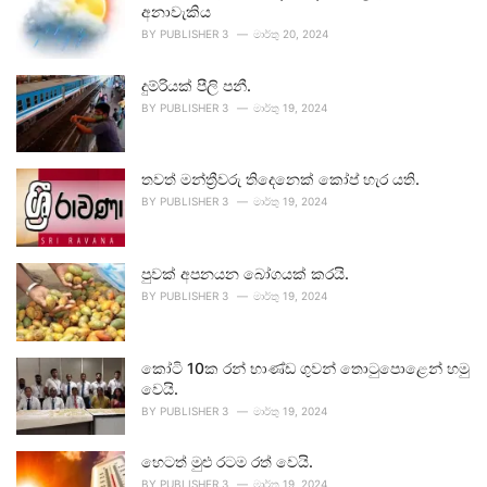
අනාවැකිය
BY
PUBLISHER 3
මාර්තු 20, 2024
දුම්රියක් පීලි පනී.
BY
PUBLISHER 3
මාර්තු 19, 2024
තවත් මන්ත්‍රීවරු තිදෙනෙක් කෝප් හැර යති.
BY
PUBLISHER 3
මාර්තු 19, 2024
පුවක් අපනයන බෝගයක් කරයි.
BY
PUBLISHER 3
මාර්තු 19, 2024
කෝටි 10ක රන් භාණ්ඩ ගුවන් තොටුපොළෙන් හමු
වෙයි.
BY
PUBLISHER 3
මාර්තු 19, 2024
හෙටත් මුළු රටම රත් වෙයි.
BY
PUBLISHER 3
මාර්තු 19, 2024