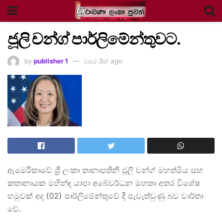
ජූලි චන්ග් පාර්ලිමේන්තුවට.
by
publisher 1
වසර 3ක් ago
ඇමෙරිකාවේ ශ්‍රී ලංකා තානාපතිනී ජූලි චන්ග් මහත්මිය සහ
කතානායක මහින්ද යාපා අබේවර්ධන මහතා අතර විශේෂ
හමුවක් අද (02) පාර්ලිමේන්තුවේ දී පැවැත්වුණු බව වාර්තා
වේ.