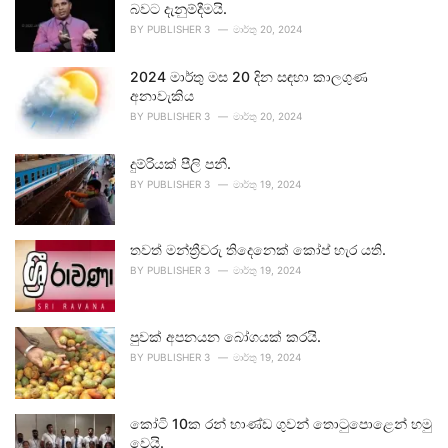
බවට දැනුම්දීමයි.
BY
PUBLISHER 3
මාර්තු 20, 2024
2024 මාර්තු මස 20 දින සඳහා කාලගුණ
අනාවැකිය
BY
PUBLISHER 3
මාර්තු 20, 2024
දුම්රියක් පීලි පනී.
BY
PUBLISHER 3
මාර්තු 19, 2024
තවත් මන්ත්‍රීවරු තිදෙනෙක් කෝප් හැර යති.
BY
PUBLISHER 3
මාර්තු 19, 2024
පුවක් අපනයන බෝගයක් කරයි.
BY
PUBLISHER 3
මාර්තු 19, 2024
කෝටි 10ක රන් භාණ්ඩ ගුවන් තොටුපොළෙන් හමු
වෙයි.