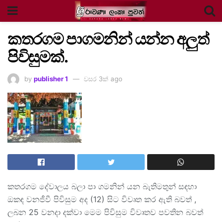
කතරගම පාගමනින් යන්න අලුත්
පිවිසුමක්.
by
publisher 1
වසර 3ක් ago
කතරගම දේවාලය බලා පා ගමනින් යන බැතිමතුන් සඳහා
ඔකඳ වනජීවී පිවිසුම අද (12) සිට විවෘත කර ඇති බවත් ,
ලබන 25 වනදා දක්වා මෙම පිවිසුම විවෘතව පවතින බවත්