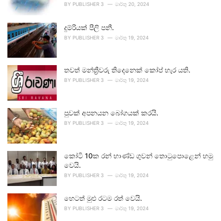
BY
PUBLISHER 3
මාර්තු 20, 2024
දුම්රියක් පීලි පනී.
BY
PUBLISHER 3
මාර්තු 19, 2024
තවත් මන්ත්‍රීවරු තිදෙනෙක් කෝප් හැර යති.
BY
PUBLISHER 3
මාර්තු 19, 2024
පුවක් අපනයන බෝගයක් කරයි.
BY
PUBLISHER 3
මාර්තු 19, 2024
කෝටි 10ක රන් භාණ්ඩ ගුවන් තොටුපොළෙන් හමු
වෙයි.
BY
PUBLISHER 3
මාර්තු 19, 2024
හෙටත් මුළු රටම රත් වෙයි.
BY
PUBLISHER 3
මාර්තු 19, 2024