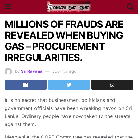
MILLIONS OF FRAUDS ARE
REVEALED WHEN BUYING
GAS – PROCUREMENT
IRREGULARITIES.
by
Sri Ravana
වසර 4ක් ago
It is no secret that businessmen, politicians and
government officials have been wreaking havoc on Sri
Lanka. Ordinary people have now taken to the streets
against them.
Meanwhile, the COPE Committee has revealed that the