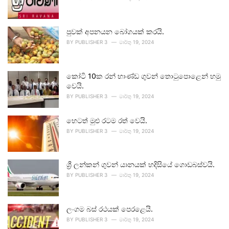
පුවක් අපනයන බෝගයක් කරයි.
BY
PUBLISHER 3
මාර්තු 19, 2024
කෝටි 10ක රන් භාණ්ඩ ගුවන් තොටුපොළෙන් හමු
වෙයි.
BY
PUBLISHER 3
මාර්තු 19, 2024
හෙටත් මුළු රටම රත් වෙයි.
BY
PUBLISHER 3
මාර්තු 19, 2024
ශ්‍රී ලන්කන් ගුවන් යානයක් හදිසියේ ගොඩබස්වයි.
BY
PUBLISHER 3
මාර්තු 19, 2024
ලංගම බස් රථයක් පෙරළෙයි.
BY
PUBLISHER 3
මාර්තු 19, 2024