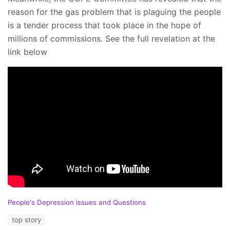
reason for the gas problem that is plaguing the people
is a tender process that took place in the hope of
millions of commissions. See the full revelation at the
link below
C
People's Depression issues and Questions
a
T
top story
t
a
e