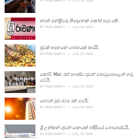
BY
PUBLISHER 3
මාර්තු 19, 2024
තවත් මන්ත්‍රීවරු තිදෙනෙක් කෝප් හැර යති.
BY
PUBLISHER 3
මාර්තු 19, 2024
පුවක් අපනයන බෝගයක් කරයි.
BY
PUBLISHER 3
මාර්තු 19, 2024
කෝටි 10ක රන් භාණ්ඩ ගුවන් තොටුපොළෙන් හමු
වෙයි.
BY
PUBLISHER 3
මාර්තු 19, 2024
හෙටත් මුළු රටම රත් වෙයි.
BY
PUBLISHER 3
මාර්තු 19, 2024
ශ්‍රී ලන්කන් ගුවන් යානයක් හදිසියේ ගොඩබස්වයි.
BY
PUBLISHER 3
මාර්තු 19, 2024