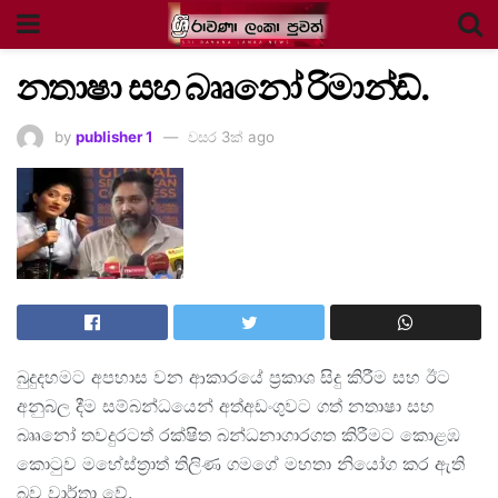
නතාෂා සහ බෲනෝ රිමාන්ඩ්.
by
publisher 1
වසර 3ක් ago
බුදුදහමට අපහාස වන ආකාරයේ ප්‍රකාශ සිදු කිරීම සහ ඊට
අනුබල දීම සම්බන්ධයෙන් අත්අඩංගුවට ගත් නතාෂා සහ
බෲනෝ තවදුරටත් රක්ෂිත බන්ධනාගාරගත කිරීමට කොළඹ
කොටුව මහේස්ත්‍රාත් තිලිණ ගමගේ මහතා නියෝග කර ඇති
බව වාර්තා වේ.